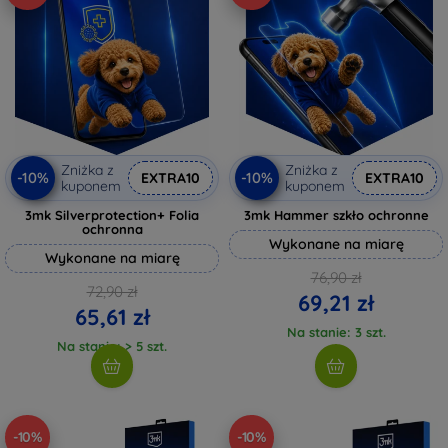
Zniżka z
Zniżka z
-10%
-10%
EXTRA10
EXTRA10
kuponem
kuponem
3mk Silverprotection+ Folia
3mk Hammer szkło ochronne
ochronna
Wykonane na miarę
Wykonane na miarę
76,90 zł
72,90 zł
69,21 zł
65,61 zł
Na stanie: 3 szt.
Na stanie: > 5 szt.
-10%
-10%