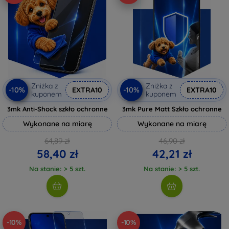
Zniżka z
Zniżka z
-10%
-10%
EXTRA10
EXTRA10
kuponem
kuponem
3mk Anti-Shock szkło ochronne
3mk Pure Matt Szkło ochronne
Wykonane na miarę
Wykonane na miarę
64,89 zł
46,90 zł
58,40 zł
42,21 zł
Na stanie: > 5 szt.
Na stanie: > 5 szt.
-10%
-10%