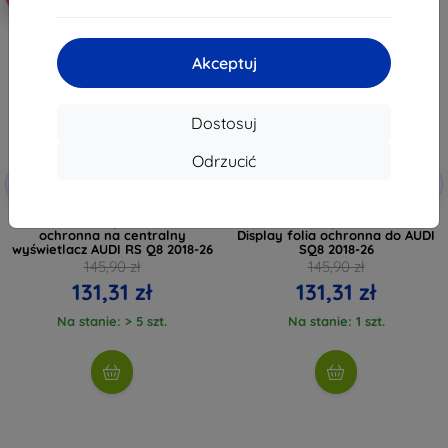
Akceptuj
Dostosuj
Odrzucić
Zniżka z
Zniżka z
-10%
-10%
EXTRA10
EXTRA10
kuponem
kuponem
3mk TechWrap Matte Folia
3mk TechWrap Matte Center
ochronna na centralny
Display folia ochronna do AUDI
wyświetlacz AUDI RS Q8 2018-26
SQ8 2018-26
145,90 zł
145,90 zł
131,31 zł
131,31 zł
Na stanie: > 5 szt.
Na stanie: 1 szt.