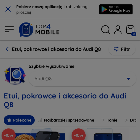
×
Pobierz naszą aplikację
i rób zakupy
prościej
0
Etui, pokrowce i akcesoria do Audi Q8
Filtr
Szybkie wyszukiwanie
Audi Q8
Etui, pokrowce i akcesoria do Audi
Q8
Polecane
Najbardziej sprzedawane
Tanie
Drog
-10%
-10%