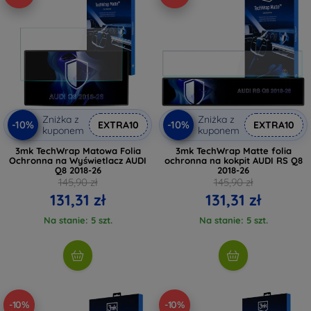
Zniżka z
Zniżka z
-10%
-10%
EXTRA10
EXTRA10
kuponem
kuponem
3mk TechWrap Matowa Folia
3mk TechWrap Matte folia
Ochronna na Wyświetlacz AUDI
ochronna na kokpit AUDI RS Q8
Q8 2018-26
2018-26
145,90 zł
145,90 zł
131,31 zł
131,31 zł
Na stanie: 5 szt.
Na stanie: 5 szt.
-10%
-10%