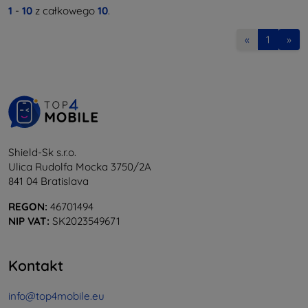
1
-
10
z całkowego
10
.
«
1
»
Shield-Sk s.r.o.
Ulica Rudolfa Mocka 3750/2A
841 04 Bratislava
REGON:
46701494
NIP VAT:
SK2023549671
Kontakt
info@top4mobile.eu