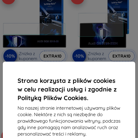
Zniżka z
Zniżka z
-10%
-10%
EXTRA10
EXTRA10
kuponem
kuponem
Matowa folia ochronna 3mk
3mk TechWrap Matowa Folia
TechWrap na panel wskaźników
Ochronna na Środkowy
AUDI SQ8 2018-26
Wyświetlacz AUDI Q8 2018-26
Strona korzysta z plików cookies
145,90 zł
145,90 zł
131,31 zł
131,31 zł
w celu realizacji usług i zgodnie z
Polityką Plików Cookies.
Na stanie: 4 szt.
Na stanie: > 5 szt.
Na naszej stronie internetowej używamy plików
cookie. Niektóre z nich są niezbędne do
prawidłowego funkcjonowania witryny, podczas
gdy inne pomagają nam analizować ruch oraz
personalizować treści i reklamy.
-10%
-10%