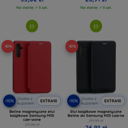
Na stanie: > 5 szt.
Na stanie: > 5 szt.
-10%
-10%
Zniżka z
Zniżka z
-10%
-10%
EXTRA10
EXTRA10
kuponem
kuponem
Beline magnetyczne etui
Etui książkowe magnetyczne
książkowe Samsung M55
Beline do Samsung M55 czarne
czerwone
29,90 zł
29,90 zł
26,91 zł