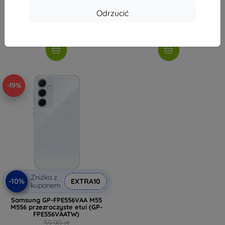
26,91 zł
35,02 zł
Odrzucić
Na stanie: > 5 szt.
Na stanie: > 5 szt.
-19%
Zniżka z
-10%
EXTRA10
kuponem
Samsung GP-FPE556VAA M55
M556 przezroczyste etui (GP-
FPE556VAATW)
59,90 zł