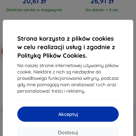
20,61 zł
26,91 zł
Ostatnia sztuka w magazynie
Na stanie: > 5 szt.
Strona korzysta z plików cookies
w celu realizacji usług i zgodnie z
-10%
-10%
Polityką Plików Cookies.
Na naszej stronie internetowej używamy plików
cookie. Niektóre z nich są niezbędne do
prawidłowego funkcjonowania witryny, podczas
gdy inne pomagają nam analizować ruch oraz
personalizować treści i reklamy.
Zniżka z
Zniżka z
-10%
-10%
EXTRA10
EXTRA10
kuponem
kuponem
Akceptuj
Beline silikonowe etui do
3MK Matt Case Samsung Galaxy
Samsung M55 M556 czarne
M55 czarny
29,90 zł
38,90 zł
Dostosuj