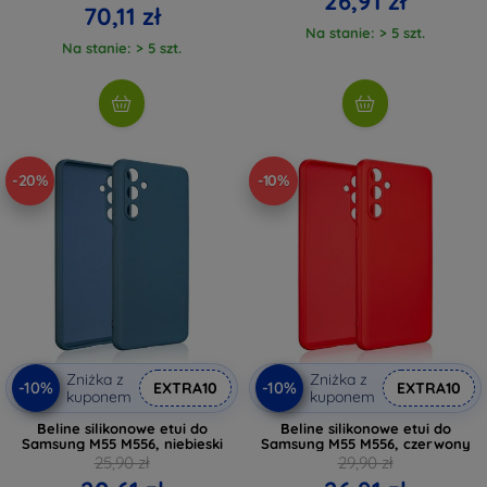
26,91 zł
70,11 zł
Na stanie: > 5 szt.
Na stanie: > 5 szt.
-20%
-10%
Zniżka z
Zniżka z
-10%
-10%
EXTRA10
EXTRA10
kuponem
kuponem
Beline silikonowe etui do
Beline silikonowe etui do
Samsung M55 M556, niebieski
Samsung M55 M556, czerwony
25,90 zł
29,90 zł