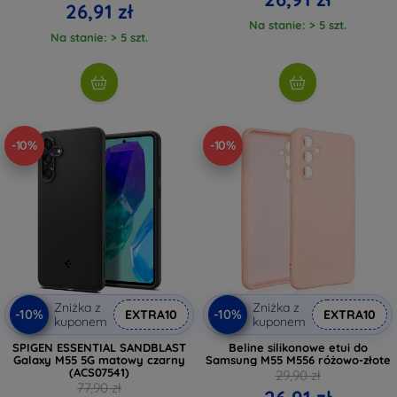
26,91 zł
Na stanie: > 5 szt.
Na stanie: > 5 szt.
-10%
-10%
Zniżka z
Zniżka z
-10%
-10%
EXTRA10
EXTRA10
kuponem
kuponem
SPIGEN ESSENTIAL SANDBLAST
Beline silikonowe etui do
Galaxy M55 5G matowy czarny
Samsung M55 M556 różowo-złote
(ACS07541)
29,90 zł
77,90 zł