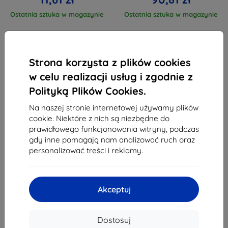
Ostatnia sztuka w magazynie
Ostatnia sztuka w magazynie
Strona korzysta z plików cookies
w celu realizacji usług i zgodnie z
Polityką Plików Cookies.
1
-
4
z całkowego
4
.
Na naszej stronie internetowej używamy plików
«
1
»
cookie. Niektóre z nich są niezbędne do
prawidłowego funkcjonowania witryny, podczas
gdy inne pomagają nam analizować ruch oraz
personalizować treści i reklamy.
Akceptuj
Shield-Sk s.r.o.
Ulica Rudolfa Mocka 3750/2A
Dostosuj
841 04 Bratislava