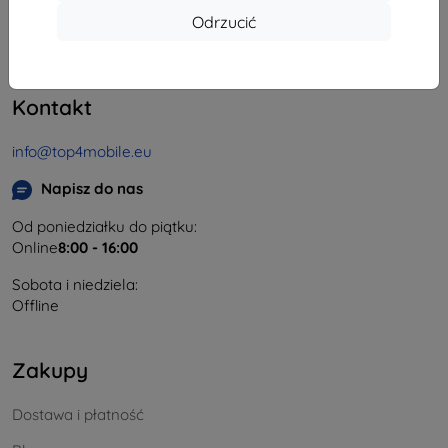
Odrzucić
REGON:
46701494
NIP VAT:
SK2023549671
Kontakt
info@top4mobile.eu
Napisz do nas
Od poniedziałku do piątku:
Online
8:00 - 16:00
Sobota i niedziela:
Offline
Zakupy
Dostawa i płatność