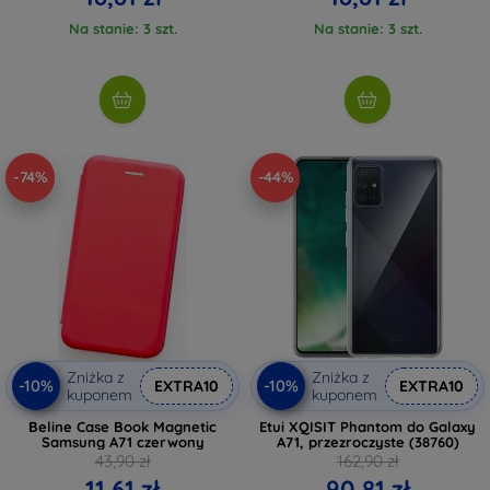
Na stanie: 3 szt.
Na stanie: 3 szt.
-74%
-44%
Zniżka z
Zniżka z
-10%
-10%
EXTRA10
EXTRA10
kuponem
kuponem
Beline Case Book Magnetic
Etui XQISIT Phantom do Galaxy
Samsung A71 czerwony
A71, przezroczyste (38760)
43,90 zł
162,90 zł
11,61 zł
90,81 zł