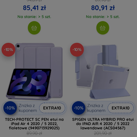
85,41 zł
80,91 zł
Na stanie: > 5 szt.
Na stanie: > 5 szt.
-10%
-10%
Zniżka z
Zniżka z
-10%
-10%
EXTRA10
EXTRA10
kuponem
kuponem
TECH-PROTECT SC PEN etui na
SPIGEN ULTRA HYBRID PRO etui
iPad Air 4 2020 / 5 2022,
do IPAD AIR 4 2020 / 5 2022
fioletowe (9490713929025)
lawendowe (ACS04567)
89,90 zł
201,90 zł