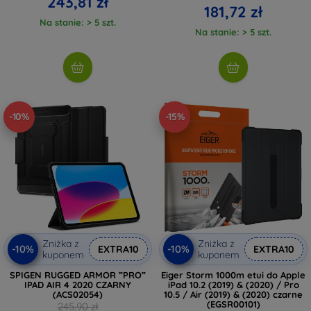
243,81 zł
181,72 zł
Na stanie: > 5 szt.
Na stanie: > 5 szt.
-10%
-15%
Zniżka z
Zniżka z
-10%
-10%
EXTRA10
EXTRA10
kuponem
kuponem
SPIGEN RUGGED ARMOR ”PRO”
Eiger Storm 1000m etui do Apple
IPAD AIR 4 2020 CZARNY
iPad 10.2 (2019) & (2020) / Pro
(ACS02054)
10.5 / Air (2019) & (2020) czarne
(EGSR00101)
245,90 zł