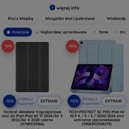
urządzeń. Dostępne są w wielu kolorach i materiałach,
takich jak skóra, silikon czy wytrzymałe tworzywa sztuczne,
więcej info
aby każdy mógł znaleźć coś dla siebie.
Etui z klapką
Wszystko etui i pokrowce
Wodoodpor
Wybierając nasze etui, zapewniasz swojemu urządzeniu nie
tylko ochronę, ale także wyjątkowy styl. Niezależnie od
Polecane
Najbardziej sprzedawane
Tanie
Drog
tego, czy preferujesz minimalistyczny wygląd, czy też
bardziej efektowny wzór, nasze produkty spełnią Twoje
-10%
-10%
oczekiwania. Przeglądaj naszą ofertę i znajdź etui, które
najlepiej odpowiada Twoim potrzebom!
Zniżka z
Zniżka z
-10%
-10%
EXTRA10
EXTRA10
kuponem
kuponem
Tactical składane trzyczęściowe
TECH-PROTECT SC PEN iPad Air
etui do iPad iPad Air 11 2024/Air 5
10.9 4 / 5 / 6 / 2020-2024 etui
2022/Air 4 2020 czarne
ochronne jasnoniebieskie
(57983121566)
(5906302308279)
94,89 zł
89,90 zł