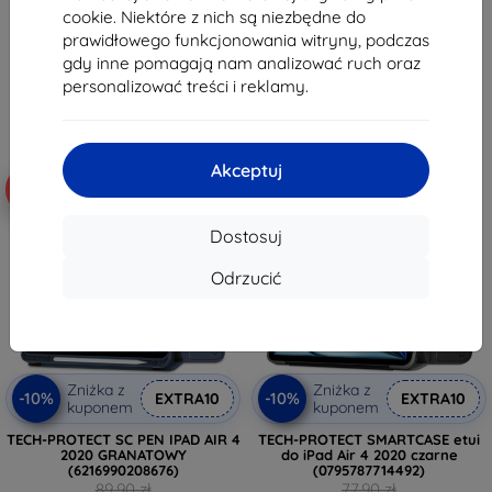
127,71 zł
127,71 zł
cookie. Niektóre z nich są niezbędne do
prawidłowego funkcjonowania witryny, podczas
Na stanie: > 5 szt.
Na stanie: > 5 szt.
gdy inne pomagają nam analizować ruch oraz
personalizować treści i reklamy.
Akceptuj
-10%
-10%
Dostosuj
Odrzucić
Zniżka z
Zniżka z
-10%
-10%
EXTRA10
EXTRA10
kuponem
kuponem
TECH-PROTECT SC PEN IPAD AIR 4
TECH-PROTECT SMARTCASE etui
2020 GRANATOWY
do iPad Air 4 2020 czarne
(6216990208676)
(0795787714492)
89,90 zł
77,90 zł