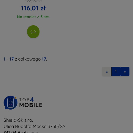
128,90 zł
116,01 zł
Na stanie: > 5 szt.
1
-
17
z całkowego
17
.
«
1
»
Shield-Sk s.r.o.
Ulica Rudolfa Mocka 3750/2A
841 04 Bratislava