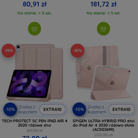
80,91 zł
181,72 zł
Na stanie: > 5 szt.
Na stanie: > 5 szt.
-19%
-10%
Zniżka z
Zniżka z
-10%
-10%
EXTRA10
EXTRA10
kuponem
kuponem
TECH-PROTECT SC PEN IPAD AIR 4
SPIGEN ULTRA HYBRID PRO etui
2020 różowe etui
do iPad Air 4 2020 różowo-złote
(ACS02699)
89,90 zł
270,90 zł