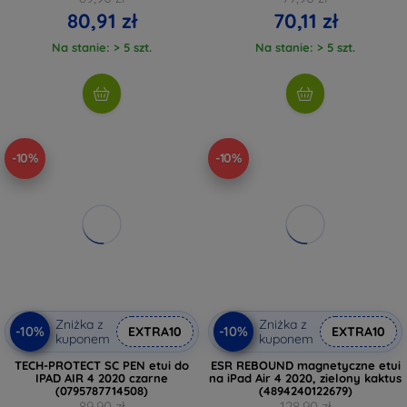
80,91 zł
70,11 zł
Na stanie: > 5 szt.
Na stanie: > 5 szt.
-10%
-10%
Zniżka z
Zniżka z
-10%
-10%
EXTRA10
EXTRA10
kuponem
kuponem
TECH-PROTECT SC PEN etui do
ESR REBOUND magnetyczne etui
IPAD AIR 4 2020 czarne
na iPad Air 4 2020, zielony kaktus
(0795787714508)
(4894240122679)
89,90 zł
128,90 zł