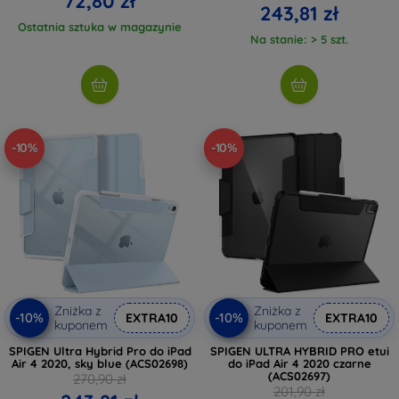
72,80 zł
243,81 zł
Ostatnia sztuka w magazynie
Na stanie: > 5 szt.
-10%
-10%
Zniżka z
Zniżka z
-10%
-10%
EXTRA10
EXTRA10
kuponem
kuponem
SPIGEN Ultra Hybrid Pro do iPad
SPIGEN ULTRA HYBRID PRO etui
Air 4 2020, sky blue (ACS02698)
do iPad Air 4 2020 czarne
(ACS02697)
270,90 zł
201,90 zł