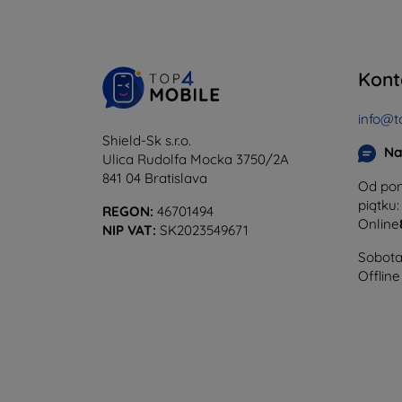
Kont
info@t
Shield-Sk s.r.o.
Na
Ulica Rudolfa Mocka 3750/2A
841 04 Bratislava
Od pon
piątku:
REGON:
46701494
Online
NIP VAT:
SK2023549671
Sobota 
Offline