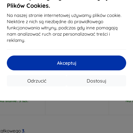
Plików Cookies.
Na naszej stronie internetowej używamy plików cookie.
Niektóre z nich są niezbędne do prawidłowego
funkcjonowania witryny, podczas gdy inne pomagają
nam analizować ruch oraz personalizować treści i
reklamy.
Zniżka z
Zniżka z
Z
-5%
-5%
SMART5
SMART5
kuponem
kuponem
Akceptuj
iwodblaskowe osłony
Sunnylife super twarde etui
Sunnylife
obiektyw i gimbal
dla DJI Avata 2
dla DJ
life do DJI Avata 2
274,91 zł
Odrzucić
Dostosuj
33,90 zł
261,17 zł
32,20 zł
4
Na stanie: > 5 szt.
Na stanie: 3 szt.
Na s
całkowego
3
.