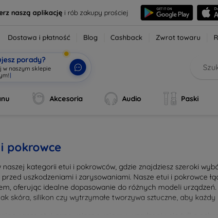
erz naszą aplikację
i rób zakupy prościej
Dostawa i płatność
Blog
Cashback
Zwrot towaru
R
ujesz porady?
aj w naszym sklepie
wym!
|
anu
Akcesoria
Audio
Paski
 i pokrowce
w naszej kategorii etui i pokrowców, gdzie znajdziesz szeroki wy
n przed uszkodzeniami i zarysowaniami. Nasze etui i pokrowce 
em, oferując idealne dopasowanie do różnych modeli urządzeń. 
 jak skóra, silikon czy wytrzymałe tworzywa sztuczne, aby każdy 
ając nasze etui, zapewniasz swojemu urządzeniu nie tylko ochron