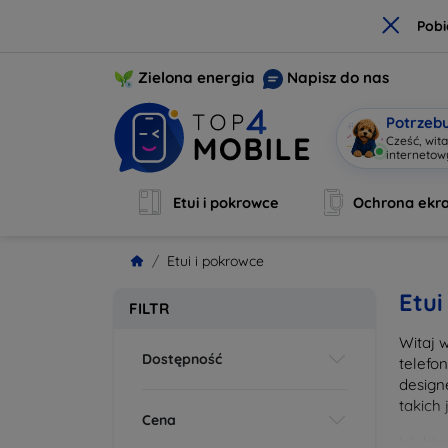
×
Pobi
Zielona energia
Napisz do nas
Potrzeb
Cześć, wit
interneto
Etui i pokrowce
Ochrona ekr
Etui i pokrowce
Etui
FILTR
Witaj 
Dostępność
telefo
design
takich
Cena
Wybier