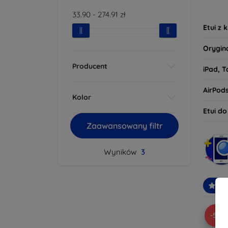
tego, 
33.90
-
274.91
zł
oczeki
Etui z 
Orygin
Producent
iPad, T
AirPod
Kolor
Etui d
Zaawansowany filtr
Wyników
3
Po
-5%