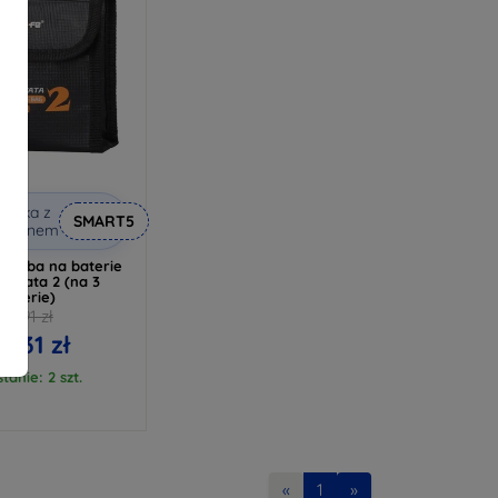
niżka z
SMART5
kuponem
 torba na baterie
I Avata 2 (na 3
baterie)
51,91 zł
9,31 zł
tanie: 2 szt.
«
1
»