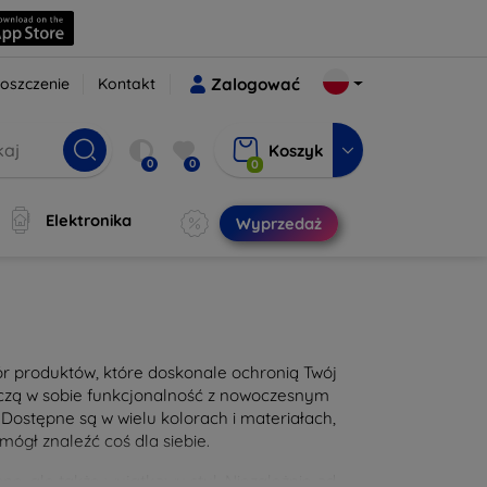
oszczenie
Kontakt
Zalogować
Koszyk
0
0
0
Elektronika
Wyprzedaż
bór produktów, które doskonale ochronią Twój
łączą w sobie funkcjonalność z nowoczesnym
Dostępne są w wielu kolorach i materiałach,
mógł znaleźć coś dla siebie.
ę, ale także wyjątkowy styl. Niezależnie od