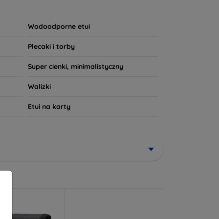
wny wzór, nasze produkty spełnią Twoje
powiada Twoim potrzebom!
Wodoodporne etui
Plecaki i torby
Super cienki, minimalistyczny
Walizki
Etui na karty
niżki