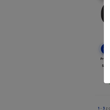
-5%
Przec
na 
Sunny
1
-
3
z 