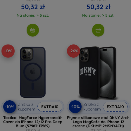
50,32 zł
50,32 zł
Na stanie: > 5 szt.
Na stanie: > 5 szt.
-10%
-26%
Zniżka z
Zniżka z
-10%
-10%
EXTRA10
EXTRA10
kuponem
kuponem
Tactical MagForce Hyperstealth
Płynne silikonowe etui DKNY Arch
Cover do iPhone 12/12 Pro Deep
Logo MagSafe do iPhone 12
Blue (57983113569)
czarne (DKHMP12MSNYACH)
55,90 zł
33,90 zł