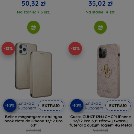
50,32 zł
35,02 zł
Na stanie: > 5 szt.
Na stanie: 4 szt.
-10%
-10%
Zniżka z
Zniżka z
-10%
-10%
EXTRA10
EXTRA10
kuponem
kuponem
Beline magnetyczne etui typu
Guess GUHCP12M4GMGPI iPhone
book złote do iPhone 12/12 Pro
12/12 Pro 6,1" różowy twardy
6,1"
futerał z dużym logiem 4G Metal
29,90 zł
98,90 zł