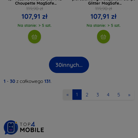
Choupette MagSafe
Glitter MagSafe
(KLHMP12MHFCCNOP)
(GUHMP12MHRSGSK)
119,90 zł
119,90 zł
107,91 zł
107,91 zł
Na stanie: > 5 szt.
Na stanie: > 5 szt.
30
innych...
1
-
30
z całkowego
131
.
2
3
4
5
»
«
1