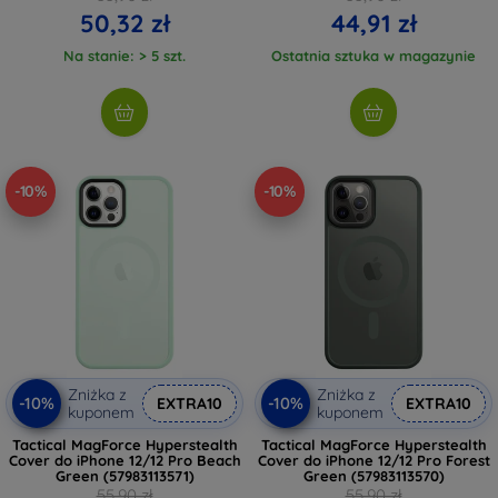
50,32 zł
44,91 zł
Na stanie: > 5 szt.
Ostatnia sztuka w magazynie
-10%
-10%
Zniżka z
Zniżka z
-10%
-10%
EXTRA10
EXTRA10
kuponem
kuponem
Tactical MagForce Hyperstealth
Tactical MagForce Hyperstealth
Cover do iPhone 12/12 Pro Beach
Cover do iPhone 12/12 Pro Forest
Green (57983113571)
Green (57983113570)
55,90 zł
55,90 zł