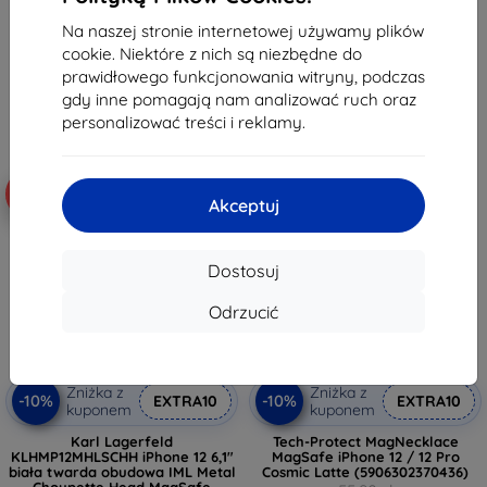
38,90 zł
(DKHMP12MPSOSPK)
38,90 zł
35,02 zł
Na naszej stronie internetowej używamy plików
35,02 zł
cookie. Niektóre z nich są niezbędne do
Na stanie: > 5 szt.
prawidłowego funkcjonowania witryny, podczas
Na stanie: > 5 szt.
gdy inne pomagają nam analizować ruch oraz
personalizować treści i reklamy.
-10%
-10%
Akceptuj
Dostosuj
Odrzucić
Zniżka z
Zniżka z
-10%
-10%
EXTRA10
EXTRA10
kuponem
kuponem
Karl Lagerfeld
Tech-Protect MagNecklace
KLHMP12MHLSCHH iPhone 12 6,1"
MagSafe iPhone 12 / 12 Pro
biała twarda obudowa IML Metal
Cosmic Latte (5906302370436)
Choupette Head MagSafe