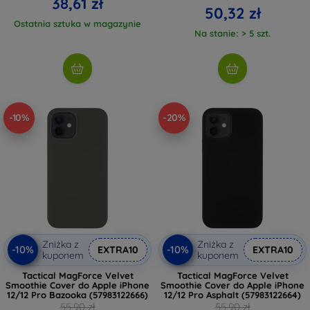
38,61 zł
50,32 zł
Ostatnia sztuka w magazynie
Na stanie: > 5 szt.
-10%
-20%
Zniżka z
Zniżka z
-10%
-10%
EXTRA10
EXTRA10
kuponem
kuponem
Tactical MagForce Velvet
Tactical MagForce Velvet
Smoothie Cover do Apple iPhone
Smoothie Cover do Apple iPhone
12/12 Pro Bazooka (57983122666)
12/12 Pro Asphalt (57983122664)
55,90 zł
55,90 zł