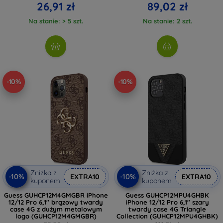
26,91 zł
89,02 zł
Na stanie: > 5 szt.
Na stanie: 2 szt.
-10%
-10%
Zniżka z
Zniżka z
-10%
-10%
EXTRA10
EXTRA10
kuponem
kuponem
Guess GUHCP12M4GMGBR iPhone
Guess GUHCP12MPU4GHBK
12/12 Pro 6,1" brązowy twardy
iPhone 12/12 Pro 6,1" szary
case 4G z dużym metalowym
twardy case 4G Triangle
logo (GUHCP12M4GMGBR)
Collection (GUHCP12MPU4GHBK)