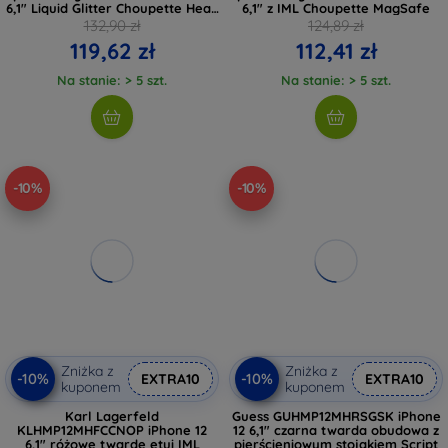
6,1" Liquid Glitter Choupette Head
6,1" z IML Choupette MagSafe
MagSafe
132,90 zł
124,89 zł
119,62 zł
112,41 zł
Na stanie: > 5 szt.
Na stanie: > 5 szt.
-10%
-10%
Zniżka z
Zniżka z
-10%
-10%
EXTRA10
EXTRA10
kuponem
kuponem
Karl Lagerfeld
Guess GUHMP12MHRSGSK iPhone
KLHMP12MHFCCNOP iPhone 12
12 6,1" czarna twarda obudowa z
6,1" różowe twarde etui IML
pierścieniowym stojakiem Script