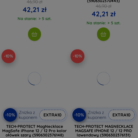
(5906302370443)
46,90 zł
46,90 zł
42,21 zł
42,21 zł
Na stanie: > 5 szt.
Na stanie: > 5 szt.
-10%
-10%
Zniżka z
Zniżka z
-10%
-10%
EXTRA10
EXTRA10
kuponem
kuponem
TECH-PROTECT MagNecklace
TECH-PROTECT MAGNECKLACE
MagSafe iPhone 12 / 12 Pro kolor
MAGSAFE IPHONE 12 / 12 PRO
ołówek szary (5906302376148)
lawendowy (5906302376131)