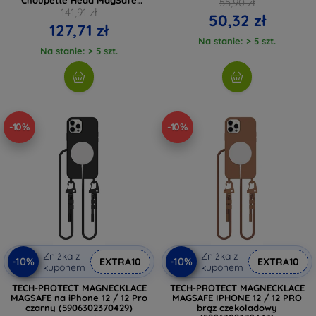
55,90 zł
(KLHMP12MHLSCHH)
141,91 zł
50,32 zł
127,71 zł
Na stanie: > 5 szt.
Na stanie: > 5 szt.
-10%
-10%
Zniżka z
Zniżka z
-10%
-10%
EXTRA10
EXTRA10
kuponem
kuponem
TECH-PROTECT MAGNECKLACE
TECH-PROTECT MAGNECKLACE
MAGSAFE na iPhone 12 / 12 Pro
MAGSAFE IPHONE 12 / 12 PRO
czarny (5906302370429)
brąz czekoladowy