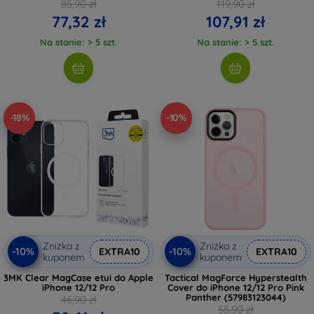
(KLHMP12MHLSKCH)
85,90 zł
119,90 zł
77,32 zł
107,91 zł
Na stanie: > 5 szt.
Na stanie: > 5 szt.
-18%
-10%
Zniżka z
Zniżka z
-10%
-10%
EXTRA10
EXTRA10
kuponem
kuponem
3MK Clear MagCase etui do Apple
Tactical MagForce Hyperstealth
iPhone 12/12 Pro
Cover do iPhone 12/12 Pro Pink
Panther (57983123044)
46,90 zł
55,90 zł