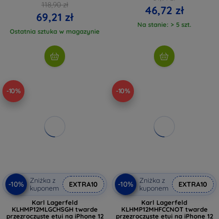
118,90 zł
46,72 zł
69,21 zł
Na stanie: > 5 szt.
Ostatnia sztuka w magazynie
-10%
-10%
Zniżka z
Zniżka z
-10%
-10%
EXTRA10
EXTRA10
kuponem
kuponem
Karl Lagerfeld
Karl Lagerfeld
KLHMP12MLGCHSGH twarde
KLHMP12MHFCCNOT twarde
przezroczyste etui na iPhone 12
przezroczyste etui na iPhone 12