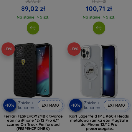
98,90 zł
111,91 zł
89,02 zł
100,71 zł
Na stanie: > 5 szt.
Na stanie: > 5 szt.
-10%
-10%
Zniżka z
Zniżka z
-10%
-10%
EXTRA10
EXTRA10
kuponem
kuponem
Ferrari FESPEHCP12MBK twarde
Karl Lagerfeld IML K&CH Heads
etui na iPhone 12/12 Pro 6,1"
metalowa ramka etui MagSafe
czarne On Track Perforated
do iPhone 12/12 Pro
(FESPEHCP12MBK)
przezroczyste