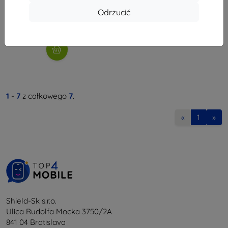
38,61 zł
Odrzucić
Na stanie: > 5 szt.
1
-
7
z całkowego
7
.
«
1
»
Shield-Sk s.r.o.
Ulica Rudolfa Mocka 3750/2A
841 04 Bratislava