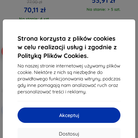
53,91 zł
77,90 zł
70,11 zł
Na stanie: > 5 szt.
Na stanie: 4 szt.
Strona korzysta z plików cookies
w celu realizacji usług i zgodnie z
-10%
Polityką Plików Cookies.
Na naszej stronie internetowej używamy plików
cookie. Niektóre z nich są niezbędne do
prawidłowego funkcjonowania witryny, podczas
gdy inne pomagają nam analizować ruch oraz
personalizować treści i reklamy.
Zniżka z
-10%
EXTRA10
kuponem
Akceptuj
HOFI GLASS PRO+ IPAD AIR
1/2/PRO 9.7 (23534568)
42,90 zł
Dostosuj