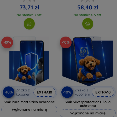
81,91 zł
64,89 zł
73,71 zł
58,40 zł
Na stanie: 3 szt.
Na stanie: > 5 szt.
-10%
-10%
Zniżka z
Zniżka z
-10%
-10%
EXTRA10
EXTRA10
kuponem
kuponem
3mk Pure Matt Szkło ochronne
3mk Silverprotection+ Folia
ochronna
Wykonane na miarę
Wykonane na miarę