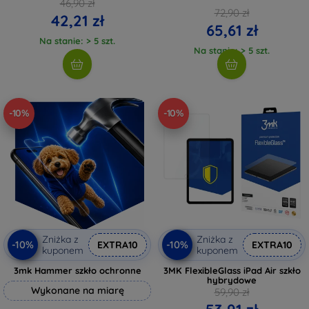
46,90 zł
72,90 zł
42,21 zł
65,61 zł
Na stanie: > 5 szt.
Na stanie: > 5 szt.
-10%
-10%
Zniżka z
Zniżka z
-10%
-10%
EXTRA10
EXTRA10
kuponem
kuponem
3mk Hammer szkło ochronne
3MK FlexibleGlass iPad Air szkło
hybrydowe
Wykonane na miarę
59,90 zł