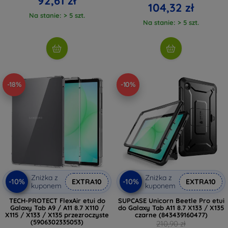
92,61 zł
104,32 zł
Na stanie: > 5 szt.
Na stanie: > 5 szt.
-18%
-10%
Zniżka z
Zniżka z
-10%
-10%
EXTRA10
EXTRA10
kuponem
kuponem
TECH-PROTECT FlexAir etui do
SUPCASE Unicorn Beetle Pro etui
Galaxy Tab A9 / A11 8.7 X110 /
do Galaxy Tab A11 8.7 X133 / X135
X115 / X133 / X135 przezroczyste
czarne (843439160477)
(5906302335053)
210,90 zł