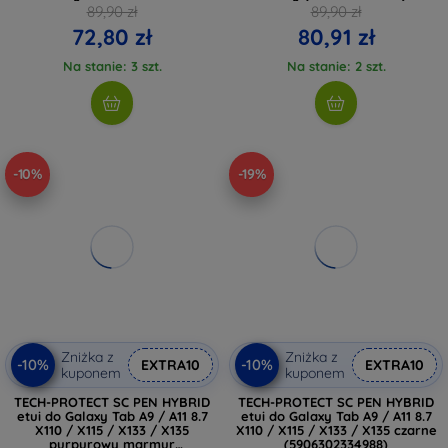
(5906302335282)
89,90 zł
89,90 zł
72,80 zł
80,91 zł
Na stanie: 3 szt.
Na stanie: 2 szt.
-10%
-19%
Zniżka z
Zniżka z
-10%
-10%
EXTRA10
EXTRA10
kuponem
kuponem
TECH-PROTECT SC PEN HYBRID
TECH-PROTECT SC PEN HYBRID
etui do Galaxy Tab A9 / A11 8.7
etui do Galaxy Tab A9 / A11 8.7
X110 / X115 / X133 / X135
X110 / X115 / X133 / X135 czarne
purpurowy marmur
(5906302334988)