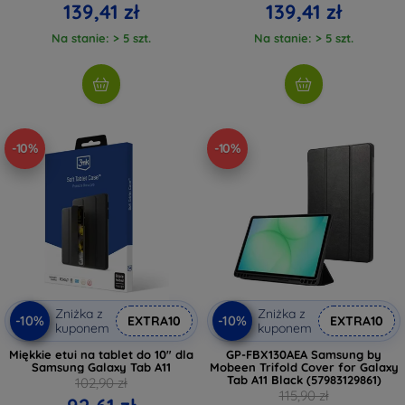
139,41 zł
139,41 zł
Na stanie: > 5 szt.
Na stanie: > 5 szt.
-10%
-10%
Zniżka z
Zniżka z
-10%
-10%
EXTRA10
EXTRA10
kuponem
kuponem
Miękkie etui na tablet do 10" dla
GP-FBX130AEA Samsung by
Samsung Galaxy Tab A11
Mobeen Trifold Cover for Galaxy
Tab A11 Black (57983129861)
102,90 zł
115,90 zł