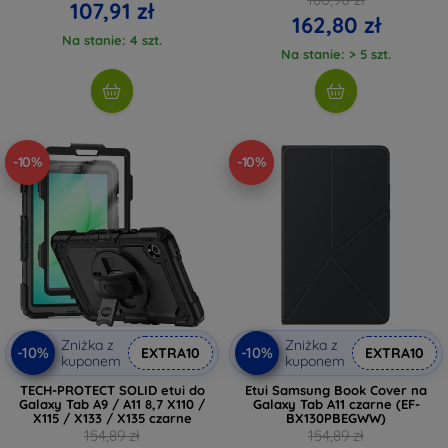
107,91 zł
162,80 zł
Na stanie: 4 szt.
Na stanie: > 5 szt.
-10%
-10%
Zniżka z
Zniżka z
-10%
-10%
EXTRA10
EXTRA10
kuponem
kuponem
TECH-PROTECT SOLID etui do
Etui Samsung Book Cover na
Galaxy Tab A9 / A11 8,7 X110 /
Galaxy Tab A11 czarne (EF-
X115 / X133 / X135 czarne
BX130PBEGWW)
154,89 zł
154,89 zł