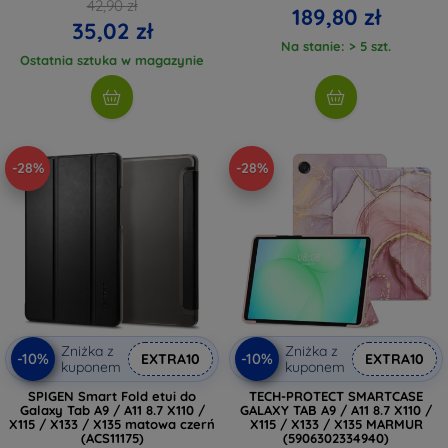
42,90 zł
189,80 zł
35,02 zł
Na stanie: > 5 szt.
Ostatnia sztuka w magazynie
-28%
-28%
Zniżka z
Zniżka z
-10%
-10%
EXTRA10
EXTRA10
kuponem
kuponem
SPIGEN Smart Fold etui do
TECH-PROTECT SMARTCASE
Galaxy Tab A9 / A11 8.7 X110 /
GALAXY TAB A9 / A11 8.7 X110 /
X115 / X133 / X135 matowa czerń
X115 / X133 / X135 MARMUR
(ACS11175)
(5906302334940)