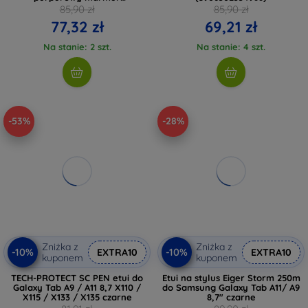
(5906302334995)
85,90 zł
85,90 zł
77,32 zł
69,21 zł
Na stanie: 2 szt.
Na stanie: 4 szt.
-53%
-28%
Zniżka z
Zniżka z
-10%
-10%
EXTRA10
EXTRA10
kuponem
kuponem
TECH-PROTECT SC PEN etui do
Etui na stylus Eiger Storm 250m
Galaxy Tab A9 / A11 8,7 X110 /
do Samsung Galaxy Tab A11/ A9
X115 / X133 / X135 czarne
8,7" czarne