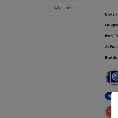
tego, 
Wyników
1
oczeki
Etui z 
Orygin
iPad, T
AirPod
Etui d
Po
-10%