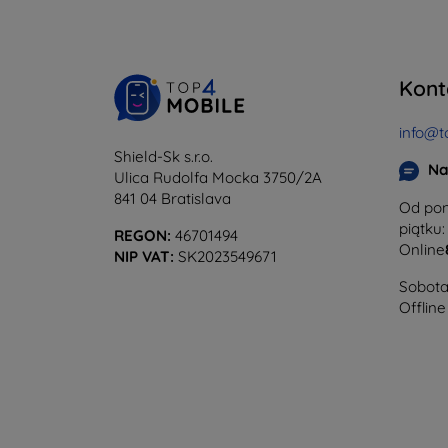
Kont
info@t
Shield-Sk s.r.o.
Na
Ulica Rudolfa Mocka 3750/2A
841 04 Bratislava
Od pon
piątku:
REGON:
46701494
Online
NIP VAT:
SK2023549671
Sobota 
Offline