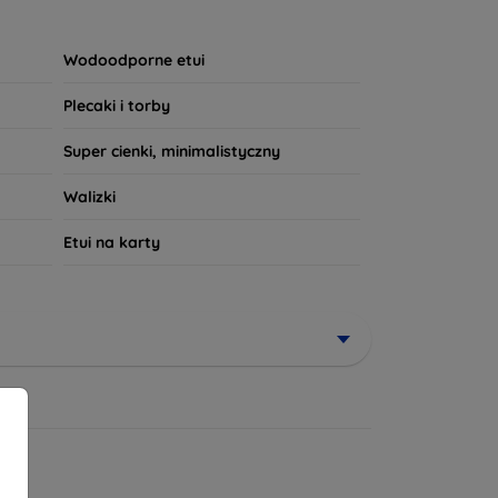
wny wzór, nasze produkty spełnią Twoje
powiada Twoim potrzebom!
Wodoodporne etui
Plecaki i torby
Super cienki, minimalistyczny
Walizki
Etui na karty
niżki