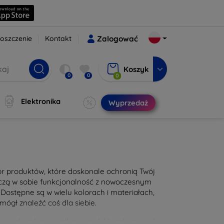
oszczenie
Kontakt
Zalogować
Koszyk
0
0
0
Elektronika
Wyprzedaż
bór produktów, które doskonale ochronią Twój
łączą w sobie funkcjonalność z nowoczesnym
Dostępne są w wielu kolorach i materiałach,
mógł znaleźć coś dla siebie.
ę, ale także wyjątkowy styl. Niezależnie od