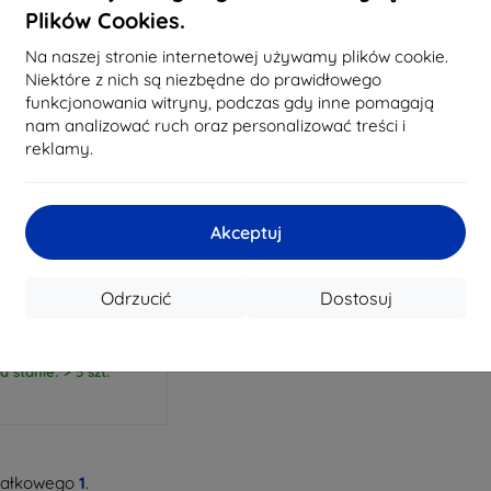
Plików Cookies.
Na naszej stronie internetowej używamy plików cookie.
Niektóre z nich są niezbędne do prawidłowego
funkcjonowania witryny, podczas gdy inne pomagają
nam analizować ruch oraz personalizować treści i
reklamy.
Zniżka z
%
EXTRA10
kuponem
Akceptuj
silikonowe ochronne
ładujące do DJI Mic 3
(czarne)
Odrzucić
Dostosuj
38,90 zł
35,02 zł
a stanie: > 5 szt.
całkowego
1
.