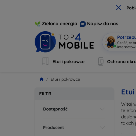
×
Pobi
Zielona energia
Napisz do nas
Potrzeb
Cześć, wit
interneto
Etui i pokrowce
Ochrona ekr
Etui i pokrowce
Etui
FILTR
Witaj 
Dostępność
telefo
design
takich
Producent
Wybier