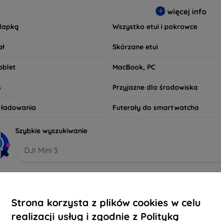
czy preferujesz minimalistyczny wygląd, czy też bardziej efekto
więcej info
wania. Przeglądaj naszą ofertę i znajdź etui, które najlepiej od
klapką
Wszystko etui i pokrowce
ał
Skórzane etui
ablet
MacBook, PC
s
Przyjazne dla środowiska
o ładowania
Futerały do smartwatcha
Szybkie wyszukiwanie
DJI Mini 3
lecane
Najbardziej sprzedawane
Tanie
Drogie
Z
Strona korzysta z plików cookies w celu
realizacji usług i zgodnie z Polityką