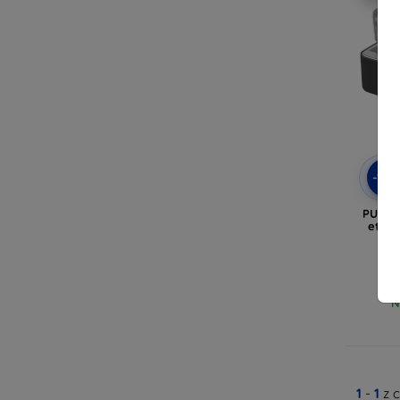
-10
PULUZ 
etui 
N
1
-
1
z 