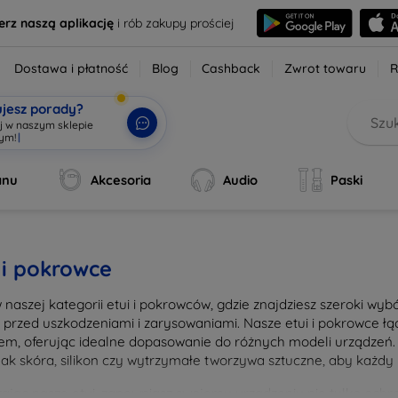
erz naszą aplikację
i rób zakupy prościej
Dostawa i płatność
Blog
Cashback
Zwrot towaru
R
ujesz porady?
aj w naszym sklepie
wym!
|
anu
Akcesoria
Audio
Paski
 i pokrowce
w naszej kategorii etui i pokrowców, gdzie znajdziesz szeroki wy
n przed uszkodzeniami i zarysowaniami. Nasze etui i pokrowce 
em, oferując idealne dopasowanie do różnych modeli urządzeń. 
 jak skóra, silikon czy wytrzymałe tworzywa sztuczne, aby każdy 
ając nasze etui, zapewniasz swojemu urządzeniu nie tylko ochron