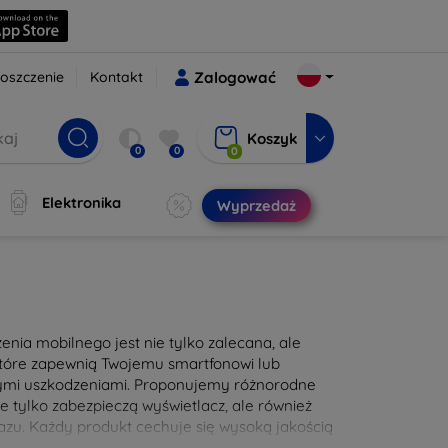
oszczenie
Kontakt
Zalogować
Koszyk
0
0
0
Elektronika
Wyprzedaż
nia mobilnego jest nie tylko zalecana, ale
 które zapewnią Twojemu smartfonowi lub
nymi uszkodzeniami. Proponujemy różnorodne
e tylko zabezpieczą wyświetlacz, ale również
zu. Każdy produkt cechuje się wysoką jakością
e użytkowanie. Zadbaj o swoje urządzenie już