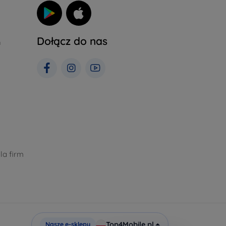
Dołącz do nas
h
la firm
Top4Mobile.pl
Nasze e-sklepy