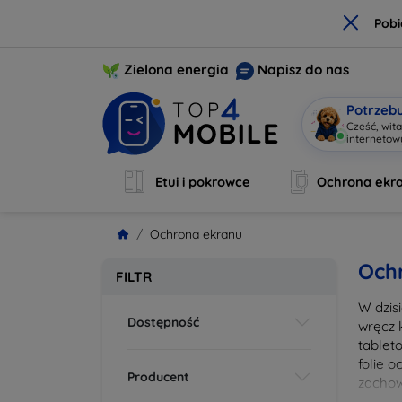
×
Pobi
Zielona energia
Napisz do nas
Potrzeb
Cześć, wit
interneto
Etui i pokrowce
Ochrona ekr
Ochrona ekranu
Och
FILTR
W dzis
Dostępność
wręcz 
tablet
folie 
Producent
zachow
wykona