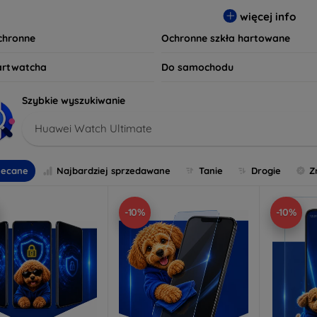
 wybierz idealną ochronę, która spełni Twoje oczekiwania oraz z
więcej info
czeństwo są dla nas priorytetem.
ochronne
Ochronne szkła hartowane
artwatcha
Do samochodu
Szybkie wyszukiwanie
Huawei Watch Ultimate
lecane
Najbardziej sprzedawane
Tanie
Drogie
Z
-10%
-10%