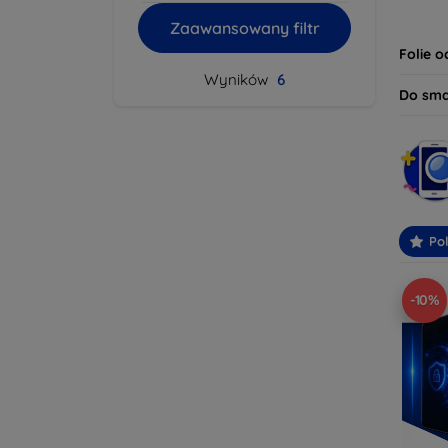
dziś i
Zaawansowany filtr
bezpie
Folie 
Wyników
6
Do sm
Po
-10%