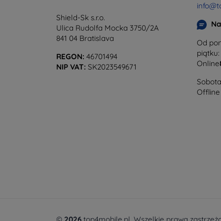
info@t
Shield-Sk s.r.o.
Na
Ulica Rudolfa Mocka 3750/2A
841 04 Bratislava
Od pon
piątku:
REGON:
46701494
Online
NIP VAT:
SK2023549671
Sobota 
Offline
©
2026
top4mobile.pl. Wszelkie prawa zastrzeż