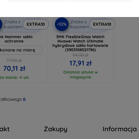
Zniżka z
Zniżka z
%
-10%
EXTRA10
EXTRA10
kuponem
kuponem
mk Hammer szkło
3MK FlexibleGlass Watch
ochronne
Huawei Watch Ultimate
hybrydowe szkło hartowane
konane na miarę
(5903108521796)
34,90 zł
77,90 zł
17,91 zł
70,11 zł
Ostatnia sztuka w
magazynie
Na stanie: 4 szt.
całkowego
6
.
akt
Zakupy
Informacja