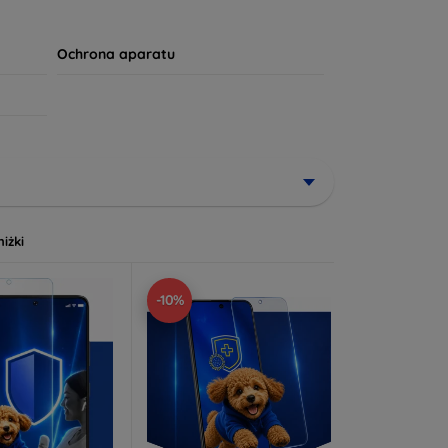
apewni mu długotrwałą żywotność. Twój komfort i
Ochrona aparatu
niżki
-10%