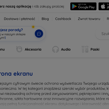
erz naszą aplikację
i rób zakupy prościej
Dostawa i płatność
Blog
Cashback
Zwrot towaru
R
ujesz porady?
aj w naszym sklepie
wym!
|
anu
Akcesoria
Audio
Paski
rona ekranu
iejszym cyfrowym świecie ochrona wyświetlacza Twojego urządze
konieczna. W tej kategorii znajdziesz szeroki wybór produktów,
owi niezawodną ochronę przed zarysowaniami, pęknięciami i in
ochronne, szkła hartowane oraz innowacyjne rozwiązania, które ni
ają pełną funkcjonalność ekranu dotykowego i klarowność obra
nia i łatwością montażu, co pozwala na szybkie i bezproblemow