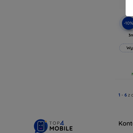
-10
3
Wy
1
-
6
z 
Kont