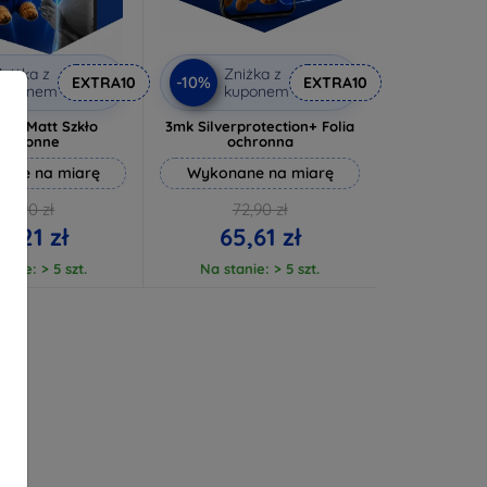
niżka z
Zniżka z
-10%
EXTRA10
EXTRA10
kuponem
kuponem
ure Matt Szkło
3mk Silverprotection+ Folia
ochronne
ochronna
ane na miarę
Wykonane na miarę
46,90 zł
72,90 zł
2,21 zł
65,61 zł
anie: > 5 szt.
Na stanie: > 5 szt.