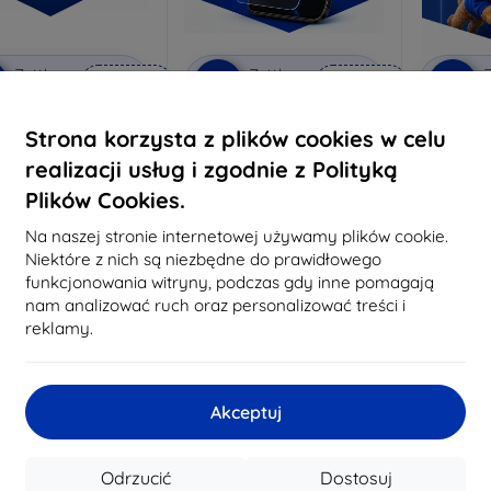
Zniżka z
Zniżka z
Z
%
-10%
-10%
EXTRA10
EXTRA10
kuponem
kuponem
ivacy szkło ochronne
3mk Anti-Shock szkło
3mk P
Strona korzysta z plików cookies w celu
ochronne
konane na miarę
realizacji usług i zgodnie z Polityką
Wykonane na miarę
Wykon
81,91 zł
Plików Cookies.
64,89 zł
73,71 zł
58,40 zł
4
Na naszej stronie internetowej używamy plików cookie.
Na stanie: 3 szt.
Niektóre z nich są niezbędne do prawidłowego
Na stanie: > 5 szt.
Na st
funkcjonowania witryny, podczas gdy inne pomagają
nam analizować ruch oraz personalizować treści i
reklamy.
-49%
Akceptuj
Odrzucić
Dostosuj