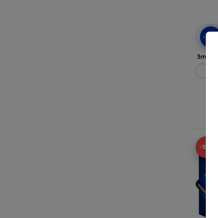
-10
3mk Pr
Wy
-10%