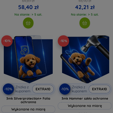
64,89 zł
46,90 zł
58,40 zł
42,21 zł
Na stanie: > 5 szt.
Na stanie: > 5 szt.
-10%
-10%
Zniżka z
Zniżka z
-10%
-10%
EXTRA10
EXTRA10
kuponem
kuponem
3mk Silverprotection+ Folia
3mk Hammer szkło ochronne
ochronna
Wykonane na miarę
Wykonane na miarę