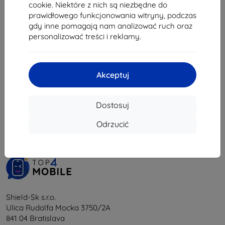
30,50 zł
cookie. Niektóre z nich są niezbędne do
prawidłowego funkcjonowania witryny, podczas
Na stanie: 1 szt.
gdy inne pomagają nam analizować ruch oraz
personalizować treści i reklamy.
Akceptuj
1
-
5
z całkowego
5
.
Dostosuj
«
1
»
Odrzucić
Shield-Sk s.r.o.
Ulica Rudolfa Mocka 3750/2A
841 04 Bratislava