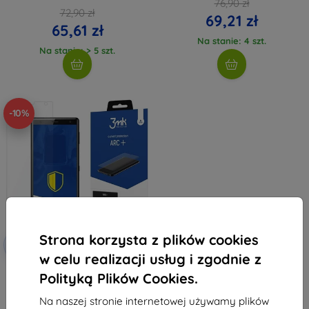
76,90 zł
72,90 zł
69,21 zł
65,61 zł
Na stanie: 4 szt.
Na stanie: > 5 szt.
-10%
Strona korzysta z plików cookies
Zniżka z
-10%
EXTRA10
kuponem
w celu realizacji usług i zgodnie z
3MK Sony Xperia XZ2 - 3mk ARC
Polityką Plików Cookies.
Special Edition
33,90 zł
Na naszej stronie internetowej używamy plików