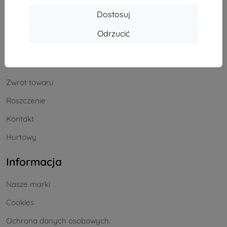
Zakupy
Dostosuj
Dostawa i płatność
Odrzucić
Blog
Cashback
Zwrot towaru
Roszczenie
Kontakt
Hurtowy
Informacja
Nasze marki
Cookies
Ochrona danych osobowych.