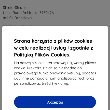
Shield-Sk s.r.o.
Ulica Rudolfa Mocka 3750/2A
841 04 Bratislava
REGON:
46701494
NIP VAT:
SK2023549671
Strona korzysta z plików cookies
w celu realizacji usług i zgodnie z
Kontakt
Polityką Plików Cookies.
info@top4mobile.eu
Na naszej stronie internetowej używamy plików
cookie. Niektóre z nich są niezbędne do
Napisz do nas
prawidłowego funkcjonowania witryny, podczas
Od poniedziałku do piątku:
gdy inne pomagają nam analizować ruch oraz
Online
8:00 - 16:00
personalizować treści i reklamy.
Sobota i niedziela:
Offline
Akceptuj