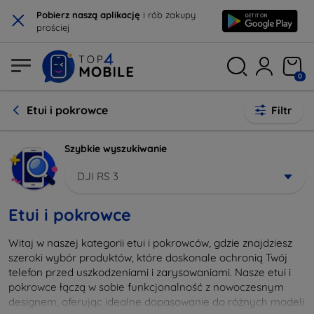
×
Pobierz naszą aplikację
i rób zakupy
prościej
0
Etui i pokrowce
Filtr
Szybkie wyszukiwanie
DJI RS 3
Etui i pokrowce
Witaj w naszej kategorii etui i pokrowców, gdzie znajdziesz
szeroki wybór produktów, które doskonale ochronią Twój
telefon przed uszkodzeniami i zarysowaniami. Nasze etui i
pokrowce łączą w sobie funkcjonalność z nowoczesnym
designem, oferując idealne dopasowanie do różnych modeli