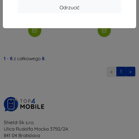
29,90 zł
26,91 zł
Odrzucić
26,91 zł
Na stanie: > 5 szt.
Na stanie: > 5 szt.
1
-
8
z całkowego
8
.
«
1
»
Shield-Sk s.r.o.
Ulica Rudolfa Mocka 3750/2A
841 04 Bratislava