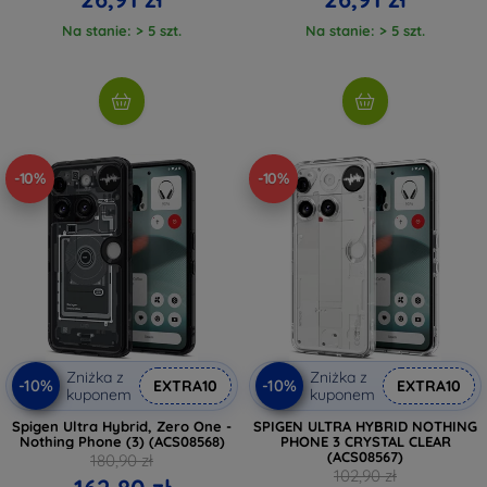
Na stanie: > 5 szt.
Na stanie: > 5 szt.
-10%
-10%
Zniżka z
Zniżka z
-10%
-10%
EXTRA10
EXTRA10
kuponem
kuponem
Spigen Ultra Hybrid, Zero One -
SPIGEN ULTRA HYBRID NOTHING
Nothing Phone (3) (ACS08568)
PHONE 3 CRYSTAL CLEAR
(ACS08567)
180,90 zł
102,90 zł