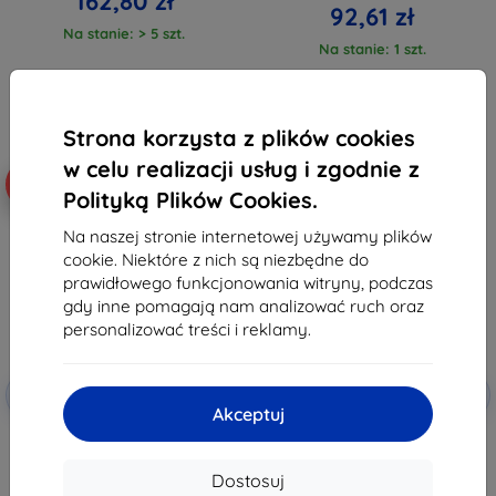
162,80 zł
92,61 zł
Na stanie: > 5 szt.
Na stanie: 1 szt.
Strona korzysta z plików cookies
w celu realizacji usług i zgodnie z
-10%
-10%
Polityką Plików Cookies.
Na naszej stronie internetowej używamy plików
cookie. Niektóre z nich są niezbędne do
prawidłowego funkcjonowania witryny, podczas
gdy inne pomagają nam analizować ruch oraz
personalizować treści i reklamy.
Zniżka z
Zniżka z
-10%
-10%
EXTRA10
EXTRA10
kuponem
kuponem
Akceptuj
TECH-PROTECT FLEXAIR HYBRID
TECH-PROTECT MAGMAT
do NOTHING PHONE 3 Clear
NOTHING PHONE 3
(5906302330751)
Czarny/Przezroczysty
Dostosuj
(5906302330768)
29,90 zł