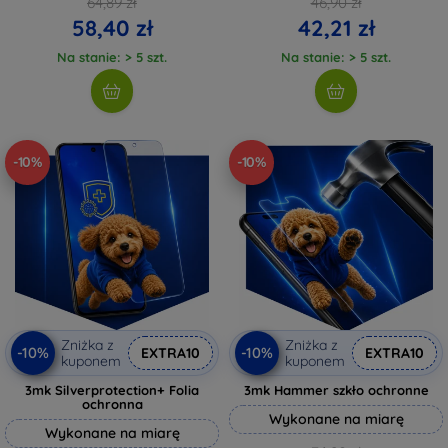
64,89 zł
46,90 zł
58,40 zł
42,21 zł
Na stanie: > 5 szt.
Na stanie: > 5 szt.
-10%
-10%
Zniżka z
Zniżka z
-10%
-10%
EXTRA10
EXTRA10
kuponem
kuponem
3mk Silverprotection+ Folia
3mk Hammer szkło ochronne
ochronna
Wykonane na miarę
Wykonane na miarę