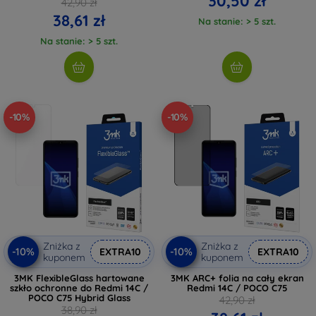
30,50 zł
42,90 zł
38,61 zł
Na stanie: > 5 szt.
Na stanie: > 5 szt.
-10%
-10%
Zniżka z
Zniżka z
-10%
-10%
EXTRA10
EXTRA10
kuponem
kuponem
3MK FlexibleGlass hartowane
3MK ARC+ folia na cały ekran
szkło ochronne do Redmi 14C /
Redmi 14C / POCO C75
POCO C75 Hybrid Glass
42,90 zł
38,90 zł