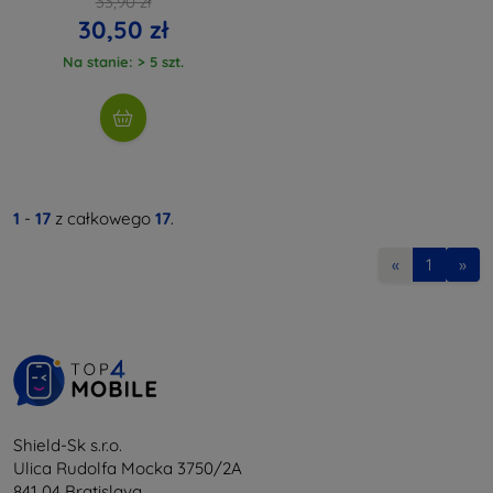
33,90 zł
30,50 zł
Na stanie: > 5 szt.
1
-
17
z całkowego
17
.
«
1
»
Shield-Sk s.r.o.
Ulica Rudolfa Mocka 3750/2A
841 04 Bratislava