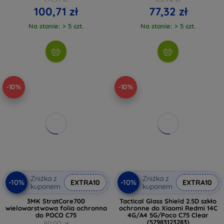
100,71 zł
77,32 zł
Na stanie: > 5 szt.
Na stanie: > 5 szt.
-10%
-10%
Zniżka z
Zniżka z
-10%
-10%
EXTRA10
EXTRA10
kuponem
kuponem
3MK StratCore700
Tactical Glass Shield 2.5D szkło
wielowarstwowa folia ochronna
ochronne do Xiaomi Redmi 14C
do POCO C75
4G/A4 5G/Poco C75 Clear
(57983123283)
89,90 zł