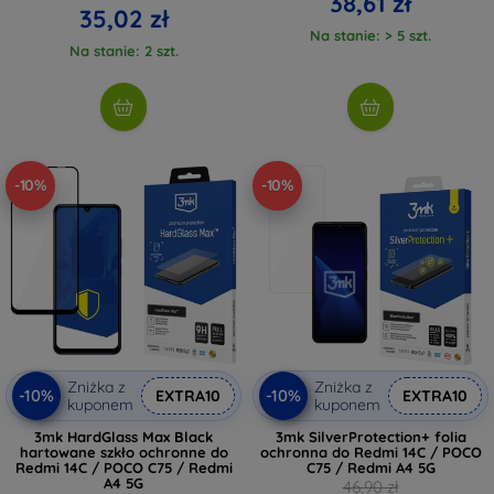
38,61 zł
35,02 zł
Na stanie: > 5 szt.
Na stanie: 2 szt.
-10%
-10%
Zniżka z
Zniżka z
-10%
-10%
EXTRA10
EXTRA10
kuponem
kuponem
3mk HardGlass Max Black
3mk SilverProtection+ folia
hartowane szkło ochronne do
ochronna do Redmi 14C / POCO
Redmi 14C / POCO C75 / Redmi
C75 / Redmi A4 5G
A4 5G
46,90 zł