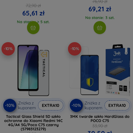
76,90 zł
72,90 zł
69,21 zł
65,61 zł
Na stanie: 3 szt.
Na stanie: > 5 szt.
-10%
-10%
Zniżka z
Zniżka z
-10%
-10%
EXTRA10
EXTRA10
kuponem
kuponem
Tactical Glass Shield 5D szkło
3MK twarde szkło HardGlass do
ochronne do Xiaomi Redmi 14C
POCO C75
4G/A4 5G/Poco C75 czarny
33,90 zł
(57983123279)