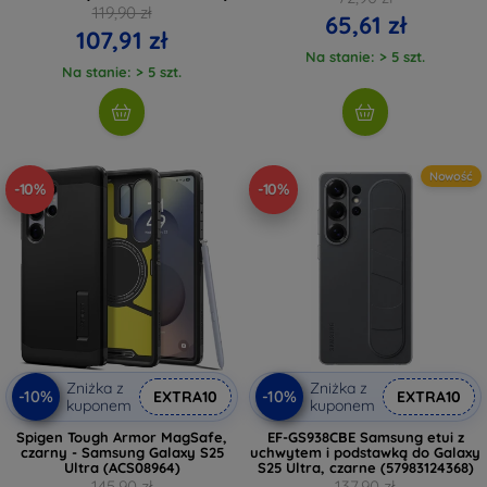
119,90 zł
65,61 zł
107,91 zł
Na stanie: > 5 szt.
Na stanie: > 5 szt.
Nowość
-10%
-10%
Zniżka z
Zniżka z
-10%
-10%
EXTRA10
EXTRA10
kuponem
kuponem
Spigen Tough Armor MagSafe,
EF-GS938CBE Samsung etui z
czarny - Samsung Galaxy S25
uchwytem i podstawką do Galaxy
Ultra (ACS08964)
S25 Ultra, czarne (57983124368)
145,90 zł
137,90 zł