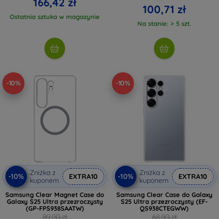
166,42 zł
100,71 zł
Ostatnia sztuka w magazynie
Na stanie: > 5 szt.
-10%
-10%
Zniżka z
Zniżka z
-10%
-10%
EXTRA10
EXTRA10
kuponem
kuponem
Samsung Clear Magnet Case do
Samsung Clear Case do Galaxy
Galaxy S25 Ultra przezroczysty
S25 Ultra przezroczysty (EF-
(GP-FPS938SAATW)
QS938CTEGWW)
89,90 zł
68,90 zł