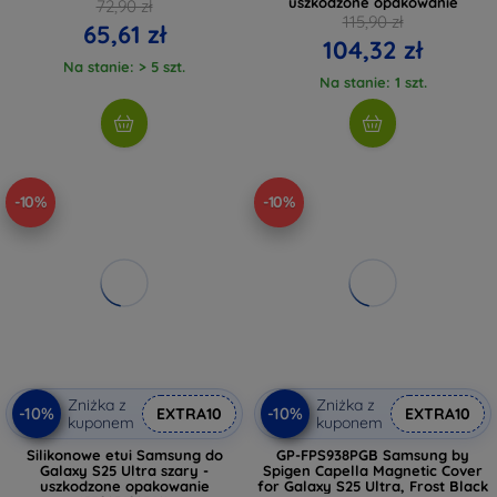
uszkodzone opakowanie
72,90 zł
115,90 zł
65,61 zł
104,32 zł
Na stanie: > 5 szt.
Na stanie: 1 szt.
-10%
-10%
Zniżka z
Zniżka z
-10%
-10%
EXTRA10
EXTRA10
kuponem
kuponem
Silikonowe etui Samsung do
GP-FPS938PGB Samsung by
Galaxy S25 Ultra szary -
Spigen Capella Magnetic Cover
uszkodzone opakowanie
for Galaxy S25 Ultra, Frost Black