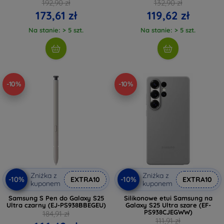
192,90 zł
132,90 zł
173,61 zł
119,62 zł
Na stanie: > 5 szt.
Na stanie: > 5 szt.
-10%
-10%
Zniżka z
Zniżka z
-10%
-10%
EXTRA10
EXTRA10
kuponem
kuponem
Samsung S Pen do Galaxy S25
Silikonowe etui Samsung na
Ultra czarny (EJ-PS938BBEGEU)
Galaxy S25 Ultra szare (EF-
PS938CJEGWW)
184,91 zł
111,91 zł