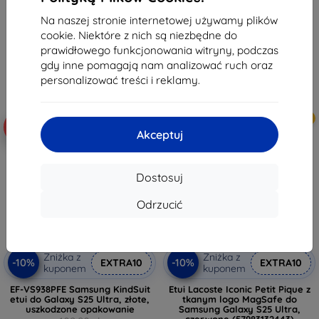
102,90 zł
68,90 zł
92,61 zł
Na naszej stronie internetowej używamy plików
62,02 zł
cookie. Niektóre z nich są niezbędne do
Na stanie: > 5 szt.
prawidłowego funkcjonowania witryny, podczas
Na stanie: > 5 szt.
gdy inne pomagają nam analizować ruch oraz
personalizować treści i reklamy.
Nowość
Nowość
-10%
-10%
Akceptuj
Dostosuj
Odrzucić
Zniżka z
Zniżka z
-10%
-10%
EXTRA10
EXTRA10
kuponem
kuponem
EF-VS938PFE Samsung KindSuit
Etui Lacoste Iconic Petit Pique z
etui do Galaxy S25 Ultra, złote,
tkanym logo MagSafe do
uszkodzone opakowanie
Samsung Galaxy S25 Ultra,
czerwone (57983132443)