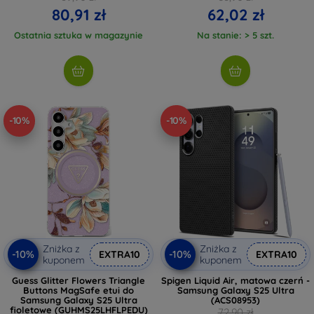
80,91 zł
62,02 zł
Ostatnia sztuka w magazynie
Na stanie: > 5 szt.
-10%
-10%
Zniżka z
Zniżka z
-10%
-10%
EXTRA10
EXTRA10
kuponem
kuponem
Guess Glitter Flowers Triangle
Spigen Liquid Air, matowa czerń -
Buttons MagSafe etui do
Samsung Galaxy S25 Ultra
Samsung Galaxy S25 Ultra
(ACS08953)
fioletowe (GUHMS25LHFLPEDU)
72,90 zł