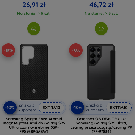
26,91 zł
46,72 zł
Na stanie: > 5 szt.
Na stanie: > 5 szt.
-10%
-10%
Zniżka z
Zniżka z
-10%
-10%
EXTRA10
EXTRA10
kuponem
kuponem
Samsung Spigen Enzo Aramid
Otterbox OB REACTFOLIO
magnetyczne etui do Galaxy S25
Samsung Galaxy S25 Ultra,
Ultra czarno-srebrne (GP-
czarny przezroczysty/czarny PP
FPS938PGABW)
(77-97834)