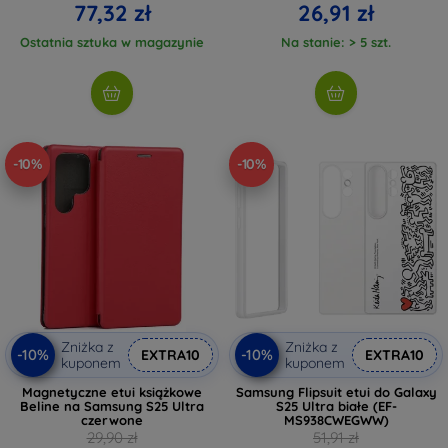
77,32 zł
26,91 zł
Ostatnia sztuka w magazynie
Na stanie: > 5 szt.
-10%
-10%
Zniżka z
Zniżka z
-10%
-10%
EXTRA10
EXTRA10
kuponem
kuponem
Magnetyczne etui książkowe
Samsung Flipsuit etui do Galaxy
Beline na Samsung S25 Ultra
S25 Ultra białe (EF-
czerwone
MS938CWEGWW)
29,90 zł
51,91 zł