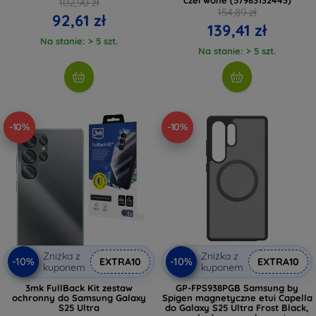
102,90 zł
154,89 zł
92,61 zł
139,41 zł
Na stanie: > 5 szt.
Na stanie: > 5 szt.
-10%
-10%
Zniżka z
Zniżka z
-10%
-10%
EXTRA10
EXTRA10
kuponem
kuponem
3mk FullBack Kit zestaw
GP-FPS938PGB Samsung by
ochronny do Samsung Galaxy
Spigen magnetyczne etui Capella
S25 Ultra
do Galaxy S25 Ultra Frost Black,