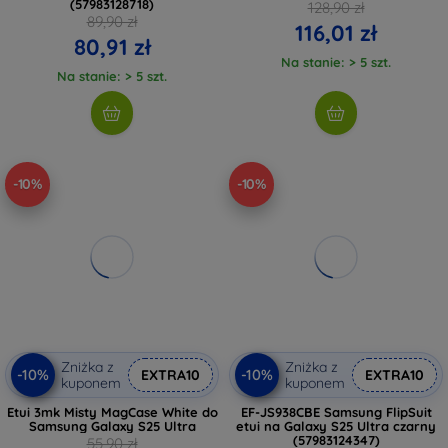
(57983128718)
128,90 zł
89,90 zł
116,01 zł
80,91 zł
Na stanie: > 5 szt.
Na stanie: > 5 szt.
-10%
-10%
Zniżka z
Zniżka z
-10%
-10%
EXTRA10
EXTRA10
kuponem
kuponem
Etui 3mk Misty MagCase White do
EF-JS938CBE Samsung FlipSuit
Samsung Galaxy S25 Ultra
etui na Galaxy S25 Ultra czarny
(57983124347)
55,90 zł