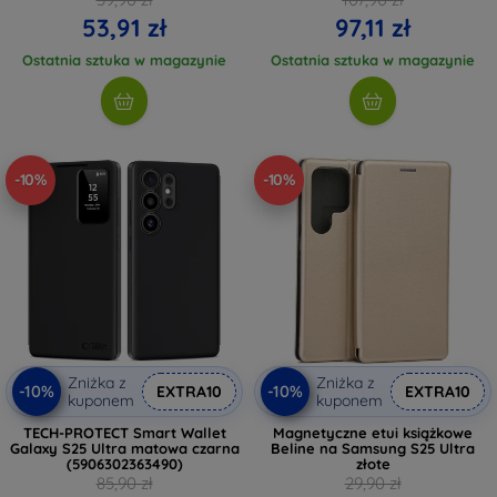
53,91 zł
97,11 zł
Ostatnia sztuka w magazynie
Ostatnia sztuka w magazynie
-10%
-10%
Zniżka z
Zniżka z
-10%
-10%
EXTRA10
EXTRA10
kuponem
kuponem
TECH-PROTECT Smart Wallet
Magnetyczne etui książkowe
Galaxy S25 Ultra matowa czarna
Beline na Samsung S25 Ultra
(5906302363490)
złote
85,90 zł
29,90 zł