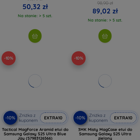
98,90 zł
50,32 zł
89,02 zł
Na stanie: > 5 szt.
Na stanie: > 5 szt.
-10%
-10%
Zniżka z
Zniżka z
-10%
-10%
EXTRA10
EXTRA10
kuponem
kuponem
Tactical MagForce Aramid etui do
3MK Misty MagCase etui do
Samsung Galaxy S25 Ultra Blue
Samsung Galaxy S25 Ultra
Jay (57983126566)
zielony