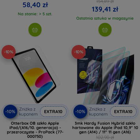
154,89 zł
58,40 zł
139,41 zł
Na stanie: > 5 szt.
Ostatnia sztuka w magazynie
-10%
-10%
Zniżka z
Zniżka z
-10%
-10%
EXTRA10
EXTRA10
kuponem
kuponem
Otterbox OB szkło Apple
3mk Hardy Fusion Hybrid szkło
iPad/(A16/10. generacja) -
hartowane do Apple iPad 10,9" 10
przezroczyste - ProPack (77-
gen (A14) / 11" 11 gen (A16)
000750)
102,90 zł