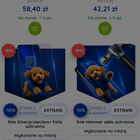
64,89 zł
46,90 zł
58,40 zł
42,21 zł
Na stanie: > 5 szt.
Na stanie: > 5 szt.
-10%
-10%
Zniżka z
Zniżka z
-10%
-10%
EXTRA10
EXTRA10
kuponem
kuponem
3mk Silverprotection+ Folia
3mk Hammer szkło ochronne
ochronna
Wykonane na miarę
Wykonane na miarę