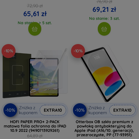
76,90 zł
72,90 zł
69,21 zł
65,61 zł
Na stanie: 3 szt.
Na stanie: > 5 szt.
-10%
-10%
Zniżka z
Zniżka z
-10%
-10%
EXTRA10
EXTRA10
kuponem
kuponem
HOFI PAPER PRO+ 2-PACK
Otterbox OB szkło premium z
matowa folia ochronna do IPAD
powłoką antybakteryjną do
10.9 2022 (9490713929261)
Apple iPad (A16/10. generacji),
przezroczyste, PP (77-93951)
64,89 zł