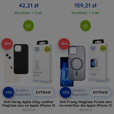
42,21 zł
159,21 zł
Na stanie: > 5 szt.
Na stanie: > 5 szt.
-10%
-10%
Zniżka z
Zniżka z
-10%
-10%
EXTRA10
EXTRA10
kuponem
kuponem
3mk Hardy Apple Silky Leather
3mk Frosty MagCase Purple etui
MagCase etui na Apple iPhone 13
na smartfon dla Apple iPhone 13
46,90 zł
46,90 zł