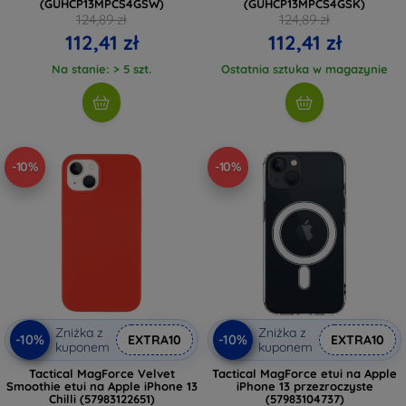
(GUHCP13MPCS4GSW)
(GUHCP13MPCS4GSK)
124,89 zł
124,89 zł
112,41 zł
112,41 zł
Na stanie: > 5 szt.
Ostatnia sztuka w magazynie
-10%
-10%
Zniżka z
Zniżka z
-10%
-10%
EXTRA10
EXTRA10
kuponem
kuponem
Tactical MagForce Velvet
Tactical MagForce etui na Apple
Smoothie etui na Apple iPhone 13
iPhone 13 przezroczyste
Chilli (57983122651)
(57983104737)