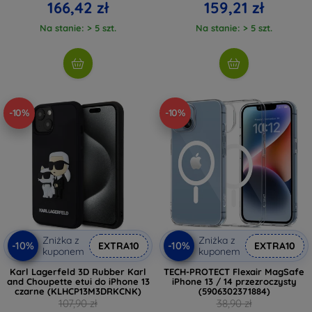
166,42 zł
159,21 zł
Na stanie: > 5 szt.
Na stanie: > 5 szt.
-10%
-10%
Zniżka z
Zniżka z
-10%
-10%
EXTRA10
EXTRA10
kuponem
kuponem
Karl Lagerfeld 3D Rubber Karl
TECH-PROTECT Flexair MagSafe
and Choupette etui do iPhone 13
iPhone 13 / 14 przezroczysty
czarne (KLHCP13M3DRKCNK)
(5906302371884)
107,90 zł
38,90 zł