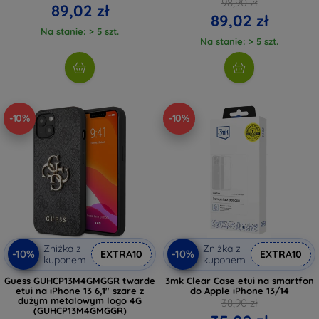
98,90 zł
89,02 zł
89,02 zł
Na stanie: > 5 szt.
Na stanie: > 5 szt.
-10%
-10%
Zniżka z
Zniżka z
-10%
-10%
EXTRA10
EXTRA10
kuponem
kuponem
Guess GUHCP13M4GMGGR twarde
3mk Clear Case etui na smartfon
etui na iPhone 13 6,1" szare z
do Apple iPhone 13/14
dużym metalowym logo 4G
38,90 zł
(GUHCP13M4GMGGR)