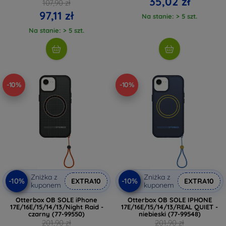
35,02 zł
107,90 zł
97,11 zł
Na stanie: > 5 szt.
Na stanie: > 5 szt.
-10%
-10%
Zniżka z
Zniżka z
-10%
-10%
EXTRA10
EXTRA10
kuponem
kuponem
Otterbox OB SOLE iPhone
Otterbox OB SOLE IPHONE
17E/16E/15/14/13/Night Raid -
17E/16E/15/14/13/REAL QUIET -
czarny (77-99550)
niebieski (77-99548)
201,90 zł
201,90 zł