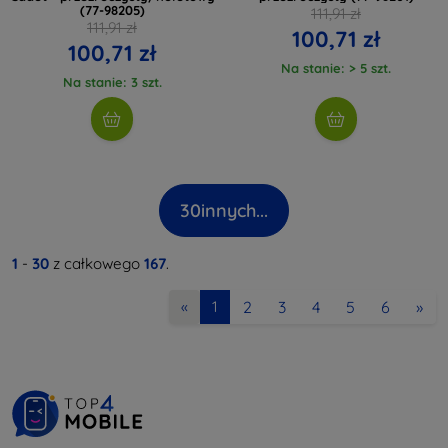
(77-98205)
111,91 zł
111,91 zł
100,71 zł
100,71 zł
Na stanie: > 5 szt.
Na stanie: 3 szt.
30
innych...
1
-
30
z całkowego
167
.
2
3
4
5
6
»
«
1