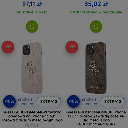
97,11 zł
35,02 zł
Na stanie: > 5 szt.
Ostatnia sztuka w magazynie
-10%
-10%
Zniżka z
Zniżka z
-10%
-10%
EXTRA10
EXTRA10
kuponem
kuponem
Guess GUHCP13M4GMGPI twarda
Guess GUHCP13M4GMGBR iPhone
obudowa na iPhone 13 6,1"
13 6,1" brązowy twardy case 4G
różowa z dużym metalowym logo
Big Metal Logo
(GUHCP13M4GMGBR)
98,90 zł