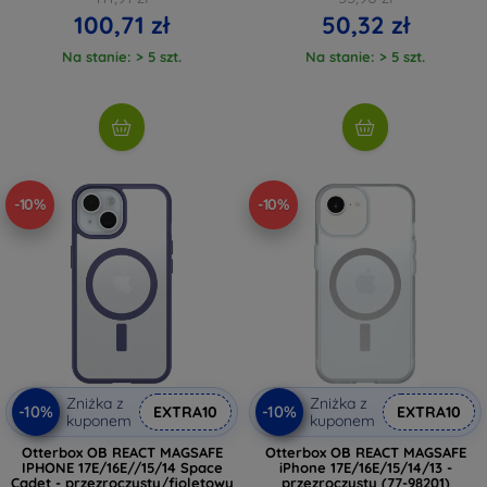
100,71 zł
50,32 zł
Na stanie: > 5 szt.
Na stanie: > 5 szt.
-10%
-10%
Zniżka z
Zniżka z
-10%
-10%
EXTRA10
EXTRA10
kuponem
kuponem
Otterbox OB REACT MAGSAFE
Otterbox OB REACT MAGSAFE
IPHONE 17E/16E//15/14 Space
iPhone 17E/16E/15/14/13 -
Cadet - przezroczysty/fioletowy
przezroczysty (77-98201)