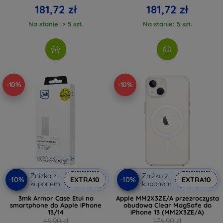
181,72 zł
181,72 zł
Na stanie: > 5 szt.
Na stanie: 5 szt.
-10%
-10%
Zniżka z
Zniżka z
-10%
-10%
EXTRA10
EXTRA10
kuponem
kuponem
3mk Armor Case Etui na
Apple MM2X3ZE/A przezroczysta
smartphone do Apple iPhone
obudowa Clear MagSafe do
13/14
iPhone 13 (MM2X3ZE/A)
46,90 zł
176,90 zł