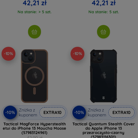
42,21 zł
42,21 zł
Na stanie: > 5 szt.
Na stanie: 5 szt.
-10%
-10%
Zniżka z
Zniżka z
-10%
-10%
EXTRA10
EXTRA10
kuponem
kuponem
Tactical MagForce Hyperstealth
Tactical Quantum Stealth Cover
etui do iPhone 13 Moucha Moose
do Apple iPhone 13
(57983124961)
przezroczysto-czarny
(57983116301)
42,90 zł