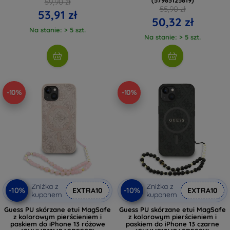
59,90 zł
55,90 zł
53,91 zł
50,32 zł
Na stanie: > 5 szt.
Na stanie: > 5 szt.
-10%
-10%
Zniżka z
Zniżka z
-10%
-10%
EXTRA10
EXTRA10
kuponem
kuponem
Guess PU skórzane etui MagSafe
Guess PU skórzane etui MagSafe
z kolorowym pierścieniem i
z kolorowym pierścieniem i
paskiem do iPhone 13 różowe
paskiem do iPhone 13 czarne