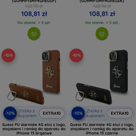
(GUHMP13MP4GREGSP)
(GUHMP13MP4GREGSK)
120,90 zł
120,90 zł
108,81 zł
108,81 zł
Na stanie: > 5 szt.
Na stanie: > 5 szt.
-10%
-10%
Zniżka z
Zniżka z
-10%
-10%
EXTRA10
EXTRA10
kuponem
kuponem
Guess PU ziarniste 4G etui z logo,
Guess PU ziarniste 4G etui z logo,
stojakiem i ramką do aparatu do
stojakiem i ramką do aparatu do
iPhone 13 brązowe
iPhone 13 czarne