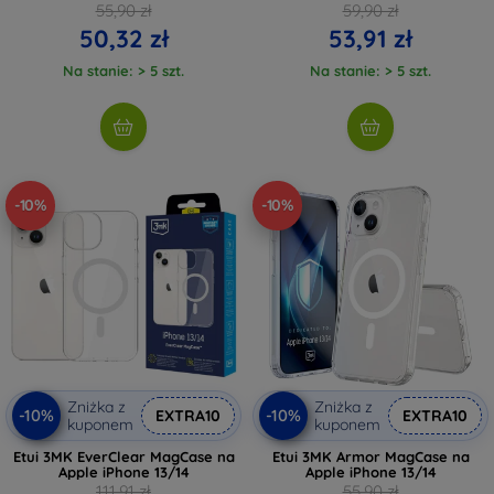
55,90 zł
59,90 zł
50,32 zł
53,91 zł
Na stanie: > 5 szt.
Na stanie: > 5 szt.
-10%
-10%
Zniżka z
Zniżka z
-10%
-10%
EXTRA10
EXTRA10
kuponem
kuponem
Etui 3MK EverClear MagCase na
Etui 3MK Armor MagCase na
Apple iPhone 13/14
Apple iPhone 13/14
111,91 zł
55,90 zł