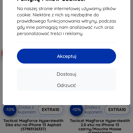
59,90 zł
53,91 zł
53,91 zł
Na naszej stronie internetowej używamy plików
Na stanie: > 5 szt.
cookie. Niektóre z nich są niezbędne do
Na stanie: > 5 szt.
prawidłowego funkcjonowania witryny, podczas
gdy inne pomagają nam analizować ruch oraz
personalizować treści i reklamy.
-10%
-10%
Akceptuj
Dostosuj
Odrzucić
Zniżka z
Zniżka z
-10%
-10%
EXTRA10
EXTRA10
kuponem
kuponem
Tactical MagForce Hyperstealth
Tactical MagForce Hyperstealth
Sika etui na iPhone 13 Asphalt
2.0 etui na iPhone 13
(57983126337)
czarny/Moucha Moose
(57983125819)