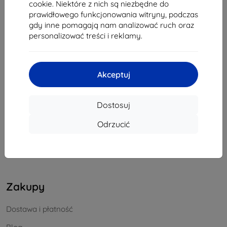
cookie. Niektóre z nich są niezbędne do
REGON:
46701494
prawidłowego funkcjonowania witryny, podczas
NIP VAT:
SK2023549671
gdy inne pomagają nam analizować ruch oraz
personalizować treści i reklamy.
Kontakt
Akceptuj
info@top4mobile.eu
Napisz do nas
Dostosuj
Od poniedziałku do piątku:
Odrzucić
Online
8:00 - 16:00
Sobota i niedziela:
Offline
Zakupy
Dostawa i płatność