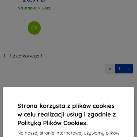
Na stanie: > 5 szt.
1
-
1
z całkowego
1
.
«
1
»
Strona korzysta z plików cookies
w celu realizacji usług i zgodnie z
Shield-Sk s.r.o.
Polityką Plików Cookies.
Ulica Rudolfa Mocka 3750/2A
841 04 Bratislava
Na naszej stronie internetowej używamy plików