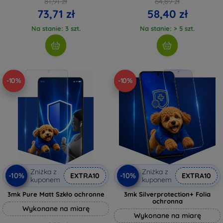
81,91 zł
64,89 zł
73,71 zł
58,40 zł
Na stanie: 3 szt.
Na stanie: > 5 szt.
-10%
-10%
Zniżka z
Zniżka z
-10%
-10%
EXTRA10
EXTRA10
kuponem
kuponem
3mk Pure Matt Szkło ochronne
3mk Silverprotection+ Folia
ochronna
Wykonane na miarę
Wykonane na miarę