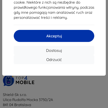
76,90 zł
cookie. Niektóre z nich są niezbędne do
35,02 zł
69,21 zł
prawidłowego funkcjonowania witryny, podczas
Na stanie: > 5 szt.
gdy inne pomagają nam analizować ruch oraz
Na stanie: 4 szt.
personalizować treści i reklamy.
Akceptuj
1
-
6
z całkowego
6
.
Dostosuj
«
1
»
Odrzucić
Shield-Sk s.r.o.
Ulica Rudolfa Mocka 3750/2A
841 04 Bratislava