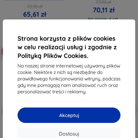
77,90 zł
72,90 zł
70,11 zł
65,61 zł
Na stanie: 4 szt.
Na stanie: > 5 szt.
Strona korzysta z plików cookies
w celu realizacji usług i zgodnie z
-10%
-10%
Polityką Plików Cookies.
Na naszej stronie internetowej używamy plików
cookie. Niektóre z nich są niezbędne do
prawidłowego funkcjonowania witryny, podczas
gdy inne pomagają nam analizować ruch oraz
personalizować treści i reklamy.
Zniżka z
Zniżka z
-10%
-10%
EXTRA10
EXTRA10
kuponem
kuponem
Akceptuj
3MK FlexibleGlass Huawei P20
3MK FlexibleGlass Huawei P20
Lite Hybrid Glass
Lite 2019 szkło hybrydowe
38,90 zł
38,90 zł
Dostosuj