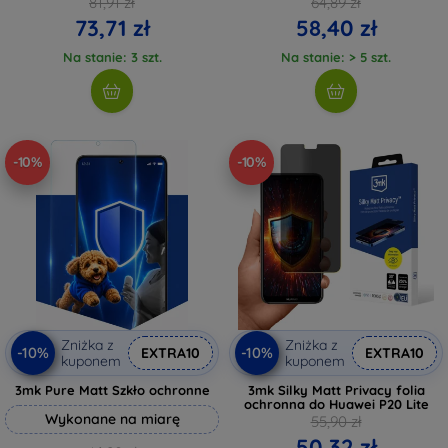
81,91 zł
64,89 zł
73,71 zł
58,40 zł
Na stanie: 3 szt.
Na stanie: > 5 szt.
-10%
-10%
Zniżka z
Zniżka z
-10%
-10%
EXTRA10
EXTRA10
kuponem
kuponem
3mk Pure Matt Szkło ochronne
3mk Silky Matt Privacy folia
ochronna do Huawei P20 Lite
Wykonane na miarę
55,90 zł
50,32 zł