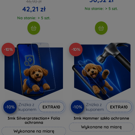
46,90 zł
42,21 zł
Na stanie: > 5 szt.
Na stanie: > 5 szt.
-10%
-10%
Zniżka z
Zniżka z
-10%
-10%
EXTRA10
EXTRA10
kuponem
kuponem
3mk Silverprotection+ Folia
3mk Hammer szkło ochronne
ochronna
Wykonane na miarę
Wykonane na miarę