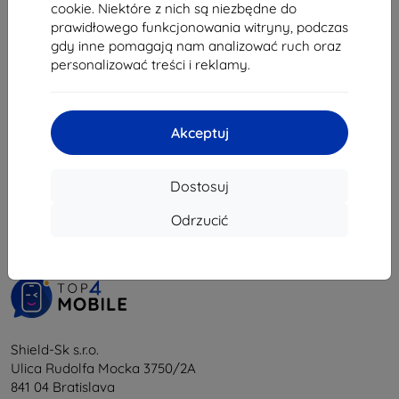
cookie. Niektóre z nich są niezbędne do
112,41 zł
prawidłowego funkcjonowania witryny, podczas
Na stanie: > 5 szt.
gdy inne pomagają nam analizować ruch oraz
personalizować treści i reklamy.
Akceptuj
1
-
5
z całkowego
5
.
Dostosuj
«
1
»
Odrzucić
Shield-Sk s.r.o.
Ulica Rudolfa Mocka 3750/2A
841 04 Bratislava