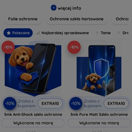
pęknięciami i innymi uszkodzeniami. Proponujemy
różnorodne folie ochronne, szkła hartowane oraz
więcej info
innowacyjne rozwiązania, które nie tylko zabezpieczą
Folie ochronne
Ochronne szkła hartowane
Ochron
wyświetlacz, ale również zachowają pełną funkcjonalność
ekranu dotykowego i klarowność obrazu. Każdy produkt
cechuje się wysoką jakością wykonania i łatwością montażu,
Polecane
Najbardziej sprzedawane
Tanie
Drog
co pozwala na szybkie i bezproblemowe użytkowanie.
Zadbaj o swoje urządzenie już dziś i wybierz idealną
-10%
-10%
ochronę, która spełni Twoje oczekiwania oraz zapewni mu
długotrwałą żywotność. Twój komfort i bezpieczeństwo są
dla nas priorytetem.
Zniżka z
Zniżka z
-10%
-10%
EXTRA10
EXTRA10
kuponem
kuponem
3mk Anti-Shock szkło ochronne
3mk Pure Matt Szkło ochronne
Wykonane na miarę
Wykonane na miarę