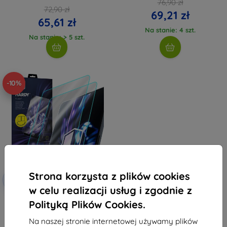
76,90 zł
72,90 zł
69,21 zł
65,61 zł
Na stanie: 4 szt.
Na stanie: > 5 szt.
-10%
Strona korzysta z plików cookies
Zniżka z
-10%
EXTRA10
kuponem
w celu realizacji usług i zgodnie z
3mk Hardy Fusion Hybrid szkło
Polityką Plików Cookies.
ochronne do Lenovo X13 2.
generacji
Na naszej stronie internetowej używamy plików
124,89 zł