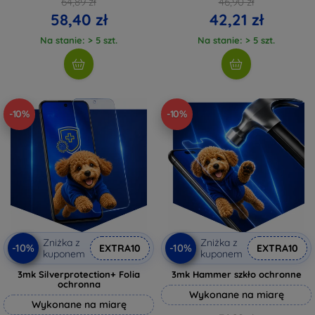
64,89 zł
46,90 zł
58,40 zł
42,21 zł
Na stanie: > 5 szt.
Na stanie: > 5 szt.
-10%
-10%
Zniżka z
Zniżka z
-10%
-10%
EXTRA10
EXTRA10
kuponem
kuponem
3mk Silverprotection+ Folia
3mk Hammer szkło ochronne
ochronna
Wykonane na miarę
Wykonane na miarę