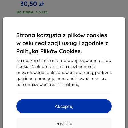
30,50 zł
Na stanie: > 5 szt.
Strona korzysta z plików cookies
w celu realizacji usług i zgodnie z
Polityką Plików Cookies.
1
-
3
z całkowego
3
.
Na naszej stronie internetowej używamy plików
«
1
»
cookie. Niektóre z nich są niezbędne do
prawidłowego funkcjonowania witryny, podczas
gdy inne pomagają nam analizować ruch oraz
personalizować treści i reklamy.
Akceptuj
Shield-Sk s.r.o.
Ulica Rudolfa Mocka 3750/2A
Dostosuj
841 04 Bratislava