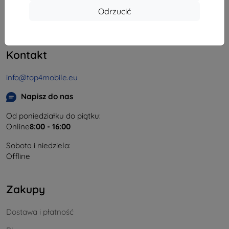
Odrzucić
REGON:
46701494
NIP VAT:
SK2023549671
Kontakt
info@top4mobile.eu
Napisz do nas
Od poniedziałku do piątku:
Online
8:00 - 16:00
Sobota i niedziela:
Offline
Zakupy
Dostawa i płatność