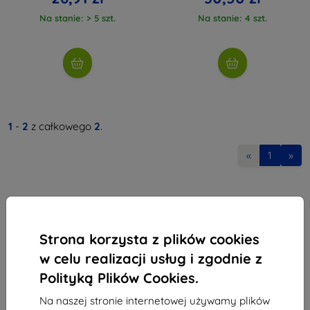
Na stanie: > 5 szt.
Na stanie: 4 szt.
1
-
2
z całkowego
2
.
«
1
»
Strona korzysta z plików cookies
w celu realizacji usług i zgodnie z
Shield-Sk s.r.o.
Polityką Plików Cookies.
Ulica Rudolfa Mocka 3750/2A
841 04 Bratislava
Na naszej stronie internetowej używamy plików