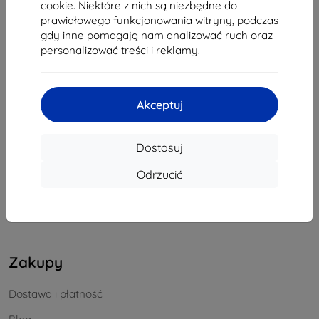
cookie. Niektóre z nich są niezbędne do
REGON:
46701494
prawidłowego funkcjonowania witryny, podczas
NIP VAT:
SK2023549671
gdy inne pomagają nam analizować ruch oraz
personalizować treści i reklamy.
Kontakt
Akceptuj
info@top4mobile.eu
Napisz do nas
Dostosuj
Od poniedziałku do piątku:
Odrzucić
Online
8:00 - 16:00
Sobota i niedziela:
Offline
Zakupy
Dostawa i płatność