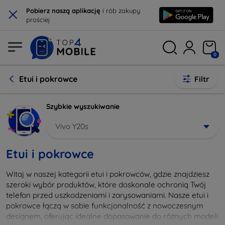
×
Pobierz naszą aplikację
i rób zakupy
prościej
0
Etui i pokrowce
Filtr
Szybkie wyszukiwanie
Vivo Y20s
Etui i pokrowce
Witaj w naszej kategorii etui i pokrowców, gdzie znajdziesz
szeroki wybór produktów, które doskonale ochronią Twój
telefon przed uszkodzeniami i zarysowaniami. Nasze etui i
pokrowce łączą w sobie funkcjonalność z nowoczesnym
designem, oferując idealne dopasowanie do różnych modeli