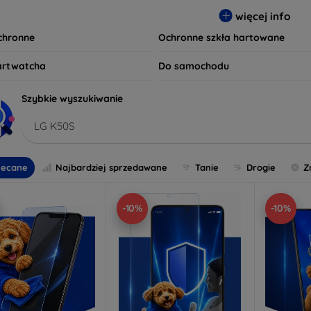
 wybierz idealną ochronę, która spełni Twoje oczekiwania oraz z
więcej info
czeństwo są dla nas priorytetem.
ochronne
Ochronne szkła hartowane
artwatcha
Do samochodu
Szybkie wyszukiwanie
LG K50S
lecane
Najbardziej sprzedawane
Tanie
Drogie
Z
-10%
-10%