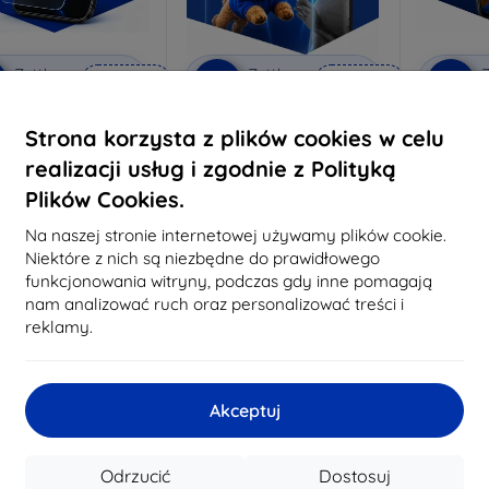
Zniżka z
Zniżka z
Z
%
-10%
-10%
EXTRA10
EXTRA10
kuponem
kuponem
 Anti-Shock szkło
3mk Pure Matt Szkło
3mk Silve
Strona korzysta z plików cookies w celu
ochronne
ochronne
realizacji usług i zgodnie z Polityką
konane na miarę
Wykonane na miarę
Wykon
Plików Cookies.
64,89 zł
46,90 zł
58,40 zł
42,21 zł
6
Na naszej stronie internetowej używamy plików cookie.
Niektóre z nich są niezbędne do prawidłowego
a stanie: > 5 szt.
Na stanie: > 5 szt.
Na st
funkcjonowania witryny, podczas gdy inne pomagają
nam analizować ruch oraz personalizować treści i
reklamy.
Akceptuj
Odrzucić
Dostosuj