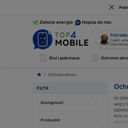
×
Pobi
Zielona energia
Napisz do nas
Potrzeb
Cześć, wit
internetow
Etui i pokrowce
Ochrona ekr
Ochrona ekranu
Och
FILTR
W dzis
Dostępność
wręcz 
tablet
folie 
Producent
zachow
wykona