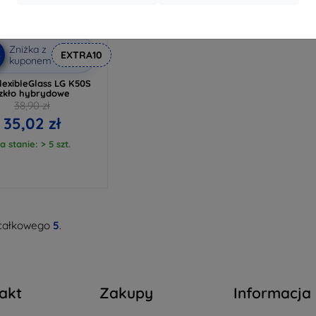
Zniżka z
%
EXTRA10
kuponem
lexibleGlass LG K50S
zkło hybrydowe
38,90 zł
35,02 zł
a stanie: > 5 szt.
całkowego
5
.
akt
Zakupy
Informacja