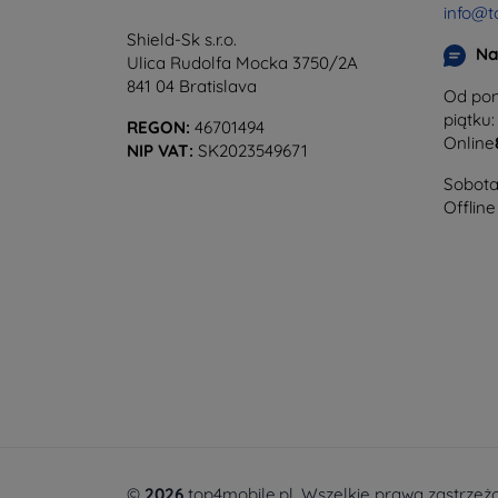
info@t
Shield-Sk s.r.o.
Na
Ulica Rudolfa Mocka 3750/2A
841 04 Bratislava
Od pon
piątku:
REGON:
46701494
Online
NIP VAT:
SK2023549671
Sobota 
Offline
©
2026
top4mobile.pl. Wszelkie prawa zastrzeż