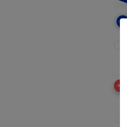
-10
3mk
Wy
N
-10%