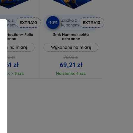
niżka z
Zniżka z
-10%
EXTRA10
EXTRA10
kuponem
kuponem
rprotection+ Folia
3mk Hammer szkło
ochronna
ochronne
ane na miarę
Wykonane na miarę
72,90 zł
76,90 zł
5,61 zł
69,21 zł
anie: > 5 szt.
Na stanie: 4 szt.