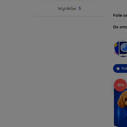
dziś i
Wyników
5
bezpie
Folie 
Do sm
Po
-10%