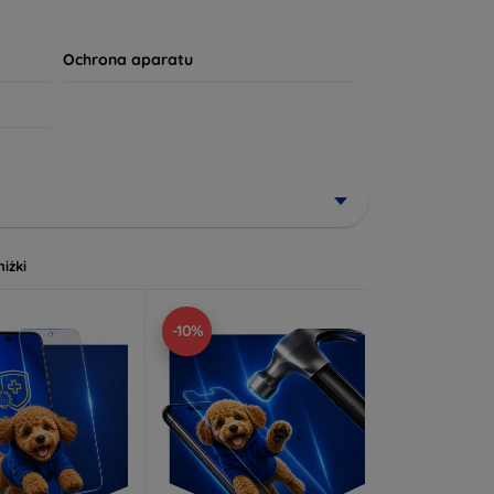
apewni mu długotrwałą żywotność. Twój komfort i
Ochrona aparatu
niżki
-10%