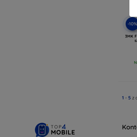
-10
3MK F
s
N
1
-
5
z 
Kont