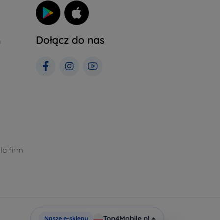
Dołącz do nas
h
la firm
Top4Mobile.pl
Nasze e-sklepy