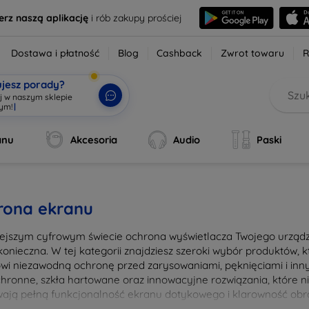
erz naszą aplikację
i rób zakupy prościej
Dostawa i płatność
Blog
Cashback
Zwrot towaru
R
ujesz porady?
aj w naszym sklepie
|
anu
Akcesoria
Audio
Paski
rona ekranu
iejszym cyfrowym świecie ochrona wyświetlacza Twojego urządze
konieczna. W tej kategorii znajdziesz szeroki wybór produktów,
owi niezawodną ochronę przed zarysowaniami, pęknięciami i in
ochronne, szkła hartowane oraz innowacyjne rozwiązania, które ni
ają pełną funkcjonalność ekranu dotykowego i klarowność obra
nia i łatwością montażu, co pozwala na szybkie i bezproblemow