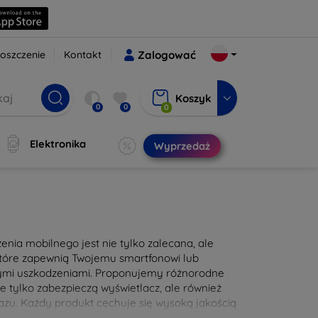
oszczenie
Kontakt
Zalogować
Koszyk
0
0
0
Elektronika
Wyprzedaż
nia mobilnego jest nie tylko zalecana, ale
 które zapewnią Twojemu smartfonowi lub
nymi uszkodzeniami. Proponujemy różnorodne
e tylko zabezpieczą wyświetlacz, ale również
zu. Każdy produkt cechuje się wysoką jakością
e użytkowanie. Zadbaj o swoje urządzenie już