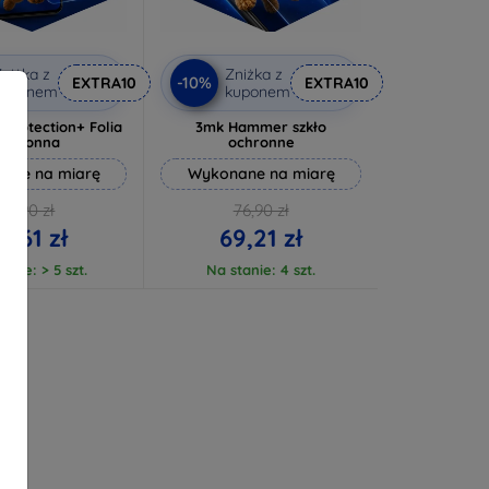
niżka z
Zniżka z
-10%
EXTRA10
EXTRA10
kuponem
kuponem
rprotection+ Folia
3mk Hammer szkło
ochronna
ochronne
ane na miarę
Wykonane na miarę
72,90 zł
76,90 zł
5,61 zł
69,21 zł
anie: > 5 szt.
Na stanie: 4 szt.