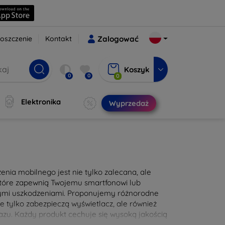
oszczenie
Kontakt
Zalogować
Koszyk
0
0
0
Elektronika
Wyprzedaż
nia mobilnego jest nie tylko zalecana, ale
 które zapewnią Twojemu smartfonowi lub
nymi uszkodzeniami. Proponujemy różnorodne
e tylko zabezpieczą wyświetlacz, ale również
zu. Każdy produkt cechuje się wysoką jakością
e użytkowanie. Zadbaj o swoje urządzenie już