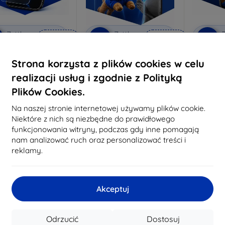
Zniżka z
Zniżka z
Z
%
-10%
-10%
EXTRA10
EXTRA10
kuponem
kuponem
 Anti-Shock szkło
3mk Pure Matt Szkło
3mk Silve
Strona korzysta z plików cookies w celu
ochronne
ochronne
realizacji usług i zgodnie z Polityką
konane na miarę
Wykonane na miarę
Wykon
Plików Cookies.
64,89 zł
46,90 zł
58,40 zł
42,21 zł
6
Na naszej stronie internetowej używamy plików cookie.
Niektóre z nich są niezbędne do prawidłowego
a stanie: > 5 szt.
Na stanie: > 5 szt.
Na st
funkcjonowania witryny, podczas gdy inne pomagają
nam analizować ruch oraz personalizować treści i
reklamy.
Akceptuj
Odrzucić
Dostosuj