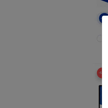
-10
3mk
Wy
N
-59%