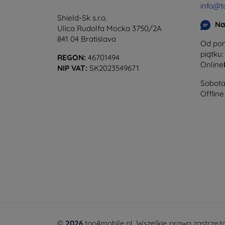
info@t
Shield-Sk s.r.o.
Na
Ulica Rudolfa Mocka 3750/2A
841 04 Bratislava
Od pon
piątku:
REGON:
46701494
Online
NIP VAT:
SK2023549671
Sobota 
Offline
©
2026
top4mobile.pl. Wszelkie prawa zastrzeż