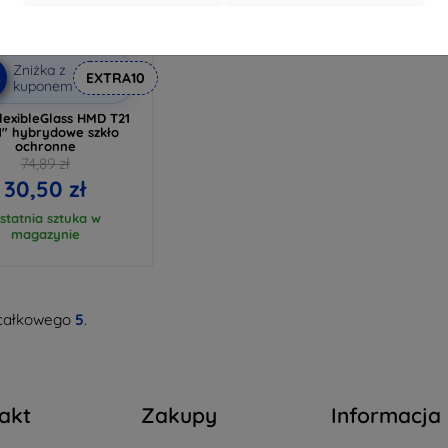
Zniżka z
%
EXTRA10
kuponem
lexibleGlass HMD T21
1" hybrydowe szkło
ochronne
74,89 zł
30,50 zł
statnia sztuka w
magazynie
całkowego
5
.
akt
Zakupy
Informacja