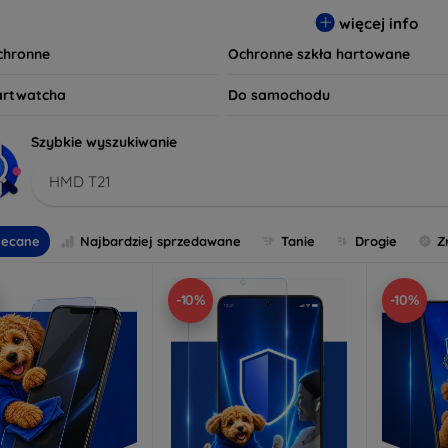
 wybierz idealną ochronę, która spełni Twoje oczekiwania oraz z
więcej info
czeństwo są dla nas priorytetem.
ochronne
Ochronne szkła hartowane
artwatcha
Do samochodu
Szybkie wyszukiwanie
HMD T21
lecane
Najbardziej sprzedawane
Tanie
Drogie
Z
-10%
-10%