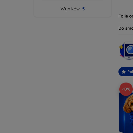
dziś i
Wyników
5
bezpie
Folie 
Do sm
Po
-10%