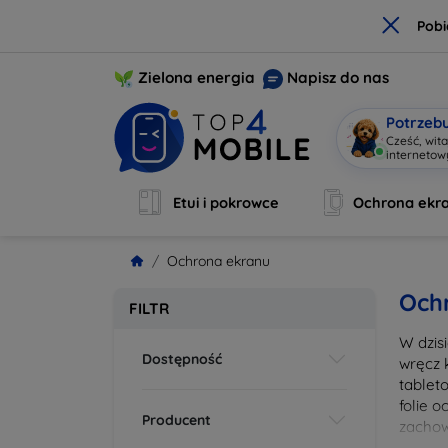
×
Pobi
Zielona energia
Napisz do nas
Potrzeb
Cześć, wit
interneto
Etui i pokrowce
Ochrona ekr
Ochrona ekranu
Och
FILTR
W dzis
Dostępność
wręcz 
tablet
folie 
Producent
zachow
wykona