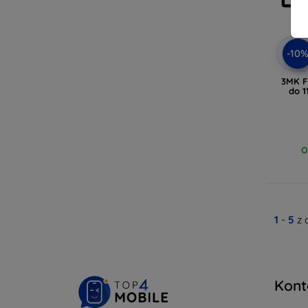
-10
3MK F
do 1
O
1
-
5
z 
Kont