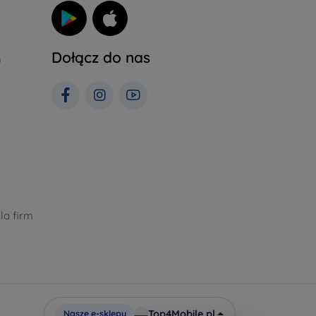
Dołącz do nas
h
la firm
Top4Mobile.pl
Nasze e-sklepy