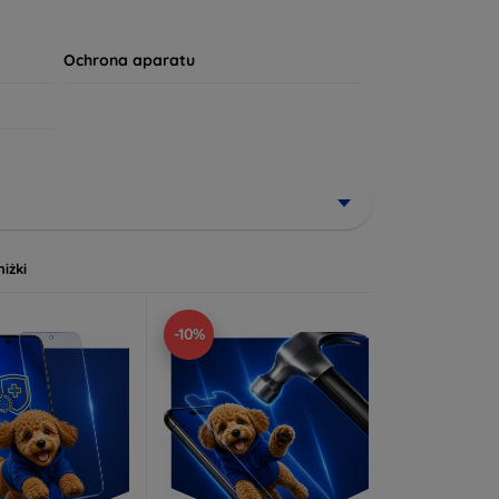
apewni mu długotrwałą żywotność. Twój komfort i
Ochrona aparatu
niżki
-10%