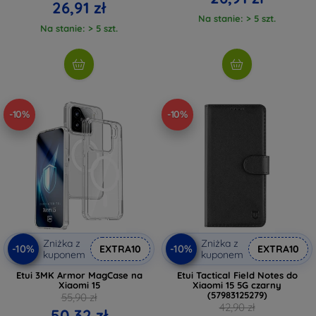
26,91 zł
Na stanie: > 5 szt.
Na stanie: > 5 szt.
-10%
-10%
Zniżka z
Zniżka z
-10%
-10%
EXTRA10
EXTRA10
kuponem
kuponem
Etui 3MK Armor MagCase na
Etui Tactical Field Notes do
Xiaomi 15
Xiaomi 15 5G czarny
(57983125279)
55,90 zł
42,90 zł
50,32 zł