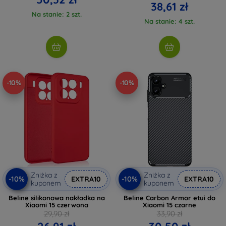
38,61 zł
Na stanie: 2 szt.
Na stanie: 4 szt.
-10%
-10%
Zniżka z
Zniżka z
-10%
-10%
EXTRA10
EXTRA10
kuponem
kuponem
Beline silikonowa nakładka na
Beline Carbon Armor etui do
Xiaomi 15 czerwona
Xiaomi 15 czarne
29,90 zł
33,90 zł