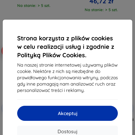
46,72 zł
Na stanie: > 5 szt.
Na stanie: > 5 szt.
Strona korzysta z plików cookies
w celu realizacji usług i zgodnie z
-60%
-10%
Polityką Plików Cookies.
Na naszej stronie internetowej używamy plików
cookie. Niektóre z nich są niezbędne do
prawidłowego funkcjonowania witryny, podczas
gdy inne pomagają nam analizować ruch oraz
personalizować treści i reklamy.
Zniżka z
Zniżka z
-10%
-10%
EXTRA10
EXTRA10
kuponem
kuponem
Akceptuj
3MK Matt Case etui do Xiaomi 15
3MK przezroczyste etui do Xiaomi
czarne
15
46,90 zł
38,90 zł
Dostosuj