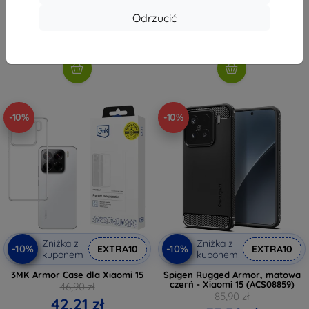
18,81 zł
35,02 zł
Odrzucić
Ostatnia sztuka w magazynie
Na stanie: > 5 szt.
-10%
-10%
Zniżka z
Zniżka z
-10%
-10%
EXTRA10
EXTRA10
kuponem
kuponem
3MK Armor Case dla Xiaomi 15
Spigen Rugged Armor, matowa
czerń - Xiaomi 15 (ACS08859)
46,90 zł
85,90 zł
42,21 zł