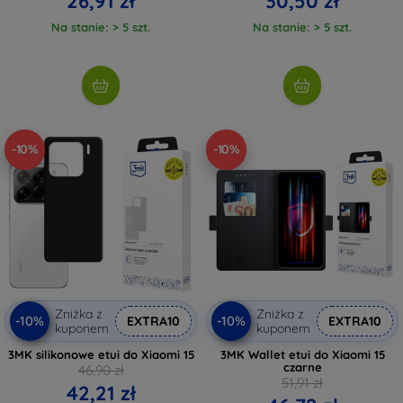
26,91 zł
30,50 zł
Na stanie: > 5 szt.
Na stanie: > 5 szt.
-10%
-10%
Zniżka z
Zniżka z
-10%
-10%
EXTRA10
EXTRA10
kuponem
kuponem
3MK silikonowe etui do Xiaomi 15
3MK Wallet etui do Xiaomi 15
czarne
46,90 zł
51,91 zł
42,21 zł