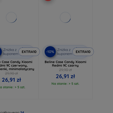
Zniżka z
Zniżka z
%
-10%
EXTRA10
EXTRA10
kuponem
kuponem
e Case Candy Xiaomi
Beline Case Candy Xiaomi
dmi 9C czerwony,
Redmi 9C czarny
ienki, minimalistyczny
29,90 zł
29,90 zł
26,91 zł
26,91 zł
Na stanie: > 5 szt.
a stanie: > 5 szt.
 całkowego
14
.