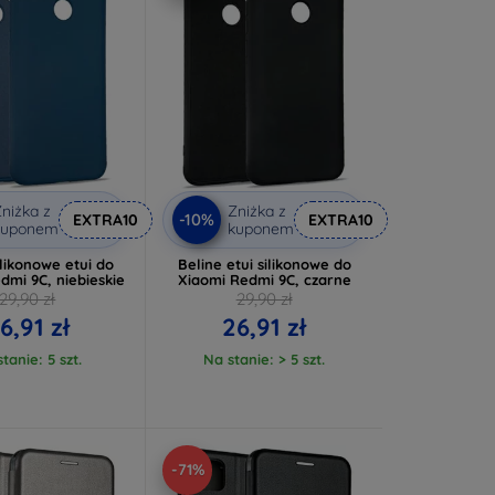
niżka z
Zniżka z
-10%
EXTRA10
EXTRA10
kuponem
kuponem
ilikonowe etui do
Beline etui silikonowe do
dmi 9C, niebieskie
Xiaomi Redmi 9C, czarne
29,90 zł
29,90 zł
6,91 zł
26,91 zł
tanie: 5 szt.
Na stanie: > 5 szt.
-71%