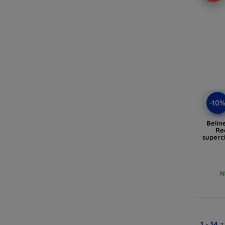
-10
Belin
Re
superc
N
1
-
14
z