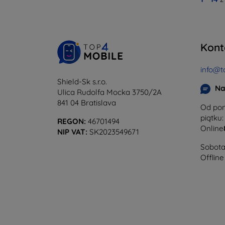
Kont
info@t
Shield-Sk s.r.o.
Na
Ulica Rudolfa Mocka 3750/2A
841 04 Bratislava
Od pon
piątku:
REGON:
46701494
Online
NIP VAT:
SK2023549671
Sobota 
Offline