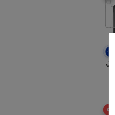
-10
3MK
Redmi
N
-10%