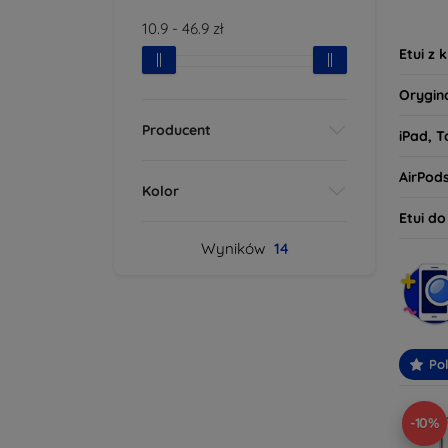
tego, 
10.9
-
46.9
zł
oczeki
Etui z 
Orygin
Producent
iPad, T
AirPod
Kolor
Etui d
Wyników
14
Po
-10%