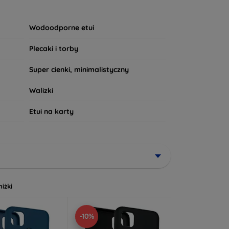
wny wzór, nasze produkty spełnią Twoje
powiada Twoim potrzebom!
Wodoodporne etui
Plecaki i torby
Super cienki, minimalistyczny
Walizki
Etui na karty
niżki
-10%