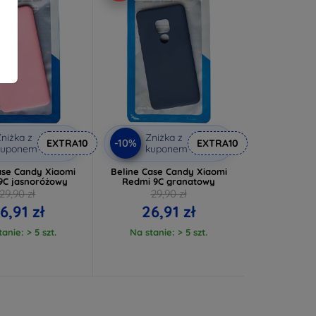
niżka z
Zniżka z
-10%
EXTRA10
EXTRA10
kuponem
kuponem
ase Candy Xiaomi
Beline Case Candy Xiaomi
9C jasnoróżowy
Redmi 9C granatowy
29,90 zł
29,90 zł
6,91 zł
26,91 zł
anie: > 5 szt.
Na stanie: > 5 szt.