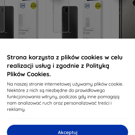
Strona korzysta z plików cookies w celu
Zniżka z
Zniżka z
Z
%
-10%
-10%
EXTRA10
EXTRA10
kuponem
kuponem
realizacji usług i zgodnie z Polityką
 Clear Case Xiaomi
3MK Armor Case Xiaomi
Etui Bel
Plików Cookies.
 9C (5903108298964)
Redmi 9C (5903108298605)
do Xi
38,90 zł
46,90 zł
Na naszej stronie internetowej używamy plików cookie.
35,02 zł
42,21 zł
Niektóre z nich są niezbędne do prawidłowego
2
funkcjonowania witryny, podczas gdy inne pomagają
a stanie: > 5 szt.
Na stanie: > 5 szt.
nam analizować ruch oraz personalizować treści i
Na s
reklamy.
-10%
-10%
Akceptuj