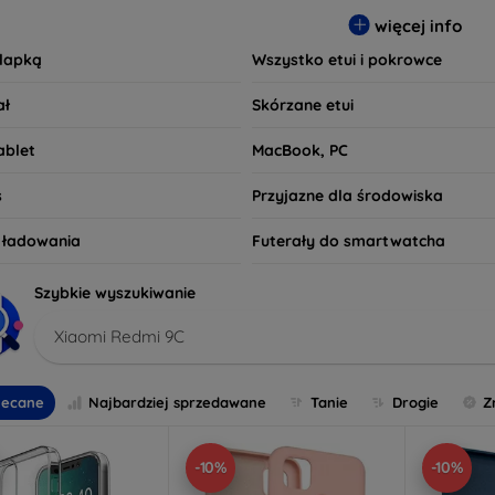
czy preferujesz minimalistyczny wygląd, czy też bardziej efekto
więcej info
wania. Przeglądaj naszą ofertę i znajdź etui, które najlepiej od
klapką
Wszystko etui i pokrowce
ał
Skórzane etui
ablet
MacBook, PC
s
Przyjazne dla środowiska
o ładowania
Futerały do smartwatcha
Szybkie wyszukiwanie
Xiaomi Redmi 9C
lecane
Najbardziej sprzedawane
Tanie
Drogie
Z
-10%
-10%