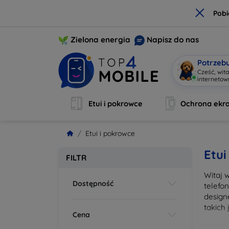
×
Pobi
Zielona energia
Napisz do nas
Potrzeb
Cześć, wit
interneto
Etui i pokrowce
Ochrona ekr
Etui i pokrowce
Etui
FILTR
Witaj 
Dostępność
telefo
design
takich
Cena
Wybier