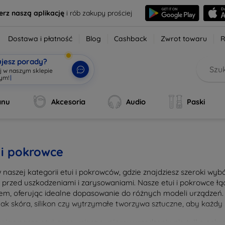
erz naszą aplikację
i rób zakupy prościej
Dostawa i płatność
Blog
Cashback
Zwrot towaru
R
ujesz porady?
aj w naszym sklepie
wym!
|
anu
Akcesoria
Audio
Paski
 i pokrowce
w naszej kategorii etui i pokrowców, gdzie znajdziesz szeroki wy
n przed uszkodzeniami i zarysowaniami. Nasze etui i pokrowce 
em, oferując idealne dopasowanie do różnych modeli urządzeń. 
 jak skóra, silikon czy wytrzymałe tworzywa sztuczne, aby każdy 
ając nasze etui, zapewniasz swojemu urządzeniu nie tylko ochron