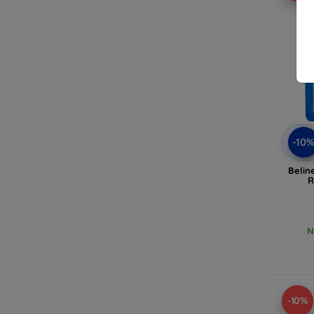
-10
Belin
R
N
-10%