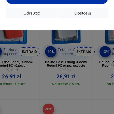
Odrzucić
Dostosuj
Zniżka z
Zniżka z
Z
%
-10%
-10%
EXTRA10
EXTRA10
kuponem
kuponem
e Case Candy Xiaomi
Beline Case Candy Xiaomi
Beline C
edmi 9C różowy
Redmi 9C przezroczysty
Redmi 
29,90 zł
29,90 zł
26,91 zł
26,91 zł
2
a stanie: > 5 szt.
Na stanie: > 5 szt.
Na st
-10%