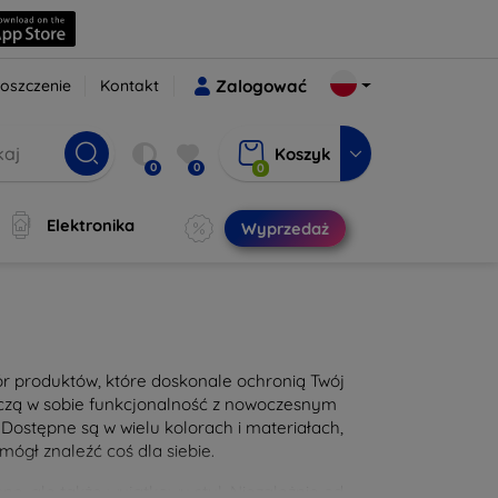
oszczenie
Kontakt
Zalogować
Koszyk
0
0
0
Elektronika
Wyprzedaż
bór produktów, które doskonale ochronią Twój
łączą w sobie funkcjonalność z nowoczesnym
Dostępne są w wielu kolorach i materiałach,
mógł znaleźć coś dla siebie.
ę, ale także wyjątkowy styl. Niezależnie od