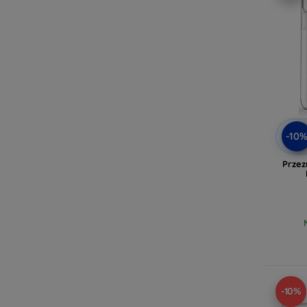
-10
Przez
-10%