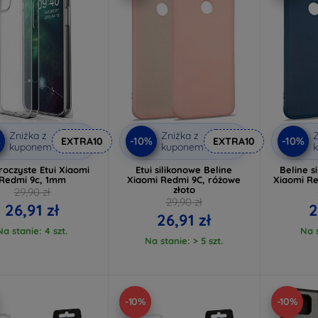
Zniżka z
Zniżka z
Z
%
-10%
-10%
EXTRA10
EXTRA10
kuponem
kuponem
roczyste Etui Xiaomi
Etui silikonowe Beline
Beline s
Redmi 9c, 1mm
Xiaomi Redmi 9C, różowe
Xiaomi Re
złoto
29,90 zł
29,90 zł
26,91 zł
2
26,91 zł
Na stanie: 4 szt.
Na s
Na stanie: > 5 szt.
-10%
-10%