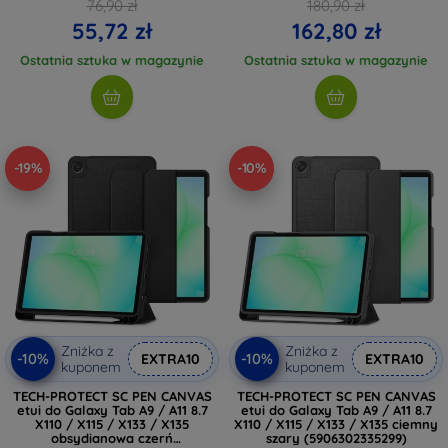
76,90 zł
180,90 zł
55,72 zł
162,80 zł
Ostatnia sztuka w magazynie
Ostatnia sztuka w magazynie
-19%
-10%
Zniżka z
Zniżka z
-10%
-10%
EXTRA10
EXTRA10
kuponem
kuponem
TECH-PROTECT SC PEN CANVAS
TECH-PROTECT SC PEN CANVAS
etui do Galaxy Tab A9 / A11 8.7
etui do Galaxy Tab A9 / A11 8.7
X110 / X115 / X133 / X135
X110 / X115 / X133 / X135 ciemny
obsydianowa czerń
szary (5906302335299)