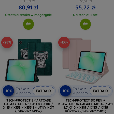
111,91 zł
76,90 zł
80,91 zł
55,72 zł
Ostatnia sztuka w magazynie
Na stanie: 2 szt.
-28%
-10%
Zniżka z
Zniżka z
-10%
-10%
EXTRA10
EXTRA10
kuponem
kuponem
TECH-PROTECT SMARTCASE
TECH-PROTECT SC PEN +
GALAXY TAB A9 / A11 8.7 X110 /
KLAWIATURA GALAXY TAB A9 / A11
X115 / X133 / X135 SMUTNY KOT
8.7 X110 / X115 / X133 / X135
(5906302334957)
RÓŻOWY (5906302335015)