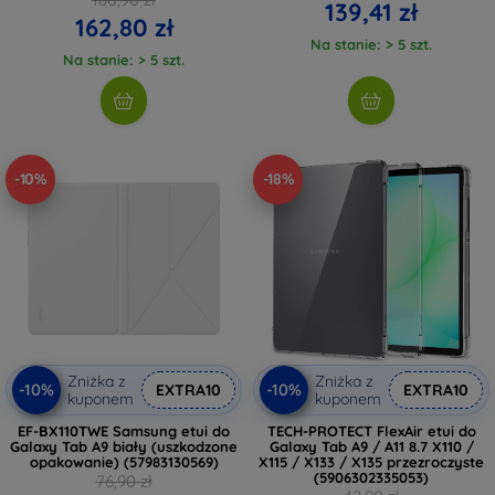
139,41 zł
162,80 zł
Na stanie: > 5 szt.
Na stanie: > 5 szt.
-10%
-18%
Zniżka z
Zniżka z
-10%
-10%
EXTRA10
EXTRA10
kuponem
kuponem
EF-BX110TWE Samsung etui do
TECH-PROTECT FlexAir etui do
Galaxy Tab A9 biały (uszkodzone
Galaxy Tab A9 / A11 8.7 X110 /
opakowanie) (57983130569)
X115 / X133 / X135 przezroczyste
(5906302335053)
76,90 zł