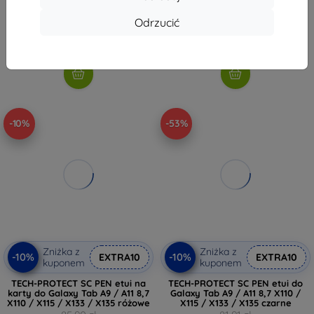
62,02 zł
68,90 zł
Odrzucić
49,41 zł
Na stanie: > 5 szt.
Ostatnia sztuka w magazynie
-10%
-53%
Zniżka z
Zniżka z
-10%
-10%
EXTRA10
EXTRA10
kuponem
kuponem
TECH-PROTECT SC PEN etui na
TECH-PROTECT SC PEN etui do
karty do Galaxy Tab A9 / A11 8,7
Galaxy Tab A9 / A11 8,7 X110 /
X110 / X115 / X133 / X135 różowe
X115 / X133 / X135 czarne