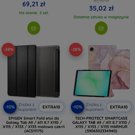
42,90 zł
69,21 zł
35,02 zł
Na stanie: 2 szt.
Ostatnia sztuka w magazynie
-28%
-28%
Zniżka z
Zniżka z
-10%
-10%
EXTRA10
EXTRA10
kuponem
kuponem
SPIGEN Smart Fold etui do
TECH-PROTECT SMARTCASE
Galaxy Tab A9 / A11 8.7 X110 /
GALAXY TAB A9 / A11 8.7 X110 /
X115 / X133 / X135 matowa czerń
X115 / X133 / X135 MARMUR
(ACS11175)
(5906302334940)