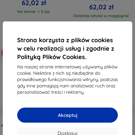
62,02 zł
62,02 zł
Na stanie: > 5 szt.
Ostatnia sztuka w magazynie
Strona korzysta z plików cookies
w celu realizacji usług i zgodnie z
-10%
-28%
Polityką Plików Cookies.
Na naszej stronie internetowej używamy plików
cookie. Niektóre z nich są niezbędne do
prawidłowego funkcjonowania witryny, podczas
gdy inne pomagają nam analizować ruch oraz
personalizować treści i reklamy.
Zniżka z
Zniżka z
-10%
-10%
EXTRA10
EXTRA10
kuponem
kuponem
Akceptuj
TECH-PROTECT SMARTCASE
TECH-PROTECT SmartCase
GALAXY TAB A9 / A11 8.7 fioletowy
Galaxy Tab A9 / A11 8.7 X110 /
X115 / X133 / X135 szary
68,90 zł
Dostosuj
(5906302334926)