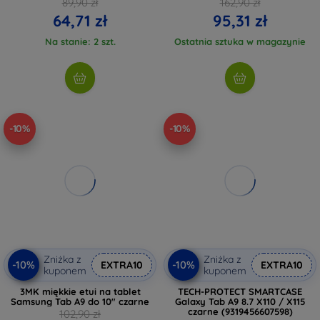
89,90 zł
162,90 zł
64,71 zł
95,31 zł
Na stanie: 2 szt.
Ostatnia sztuka w magazynie
-10%
-10%
Zniżka z
Zniżka z
-10%
-10%
EXTRA10
EXTRA10
kuponem
kuponem
3MK miękkie etui na tablet
TECH-PROTECT SMARTCASE
Samsung Tab A9 do 10" czarne
Galaxy Tab A9 8.7 X110 / X115
czarne (9319456607598)
102,90 zł