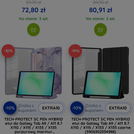
(5906302335282)
89,90 zł
89,90 zł
72,80 zł
80,91 zł
Na stanie: 3 szt.
Na stanie: 2 szt.
-10%
-19%
Zniżka z
Zniżka z
-10%
-10%
EXTRA10
EXTRA10
kuponem
kuponem
TECH-PROTECT SC PEN HYBRID
TECH-PROTECT SC PEN HYBRID
etui do Galaxy Tab A9 / A11 8.7
etui do Galaxy Tab A9 / A11 8.7
X110 / X115 / X133 / X135
X110 / X115 / X133 / X135 czarne
purpurowy marmur
(5906302334988)