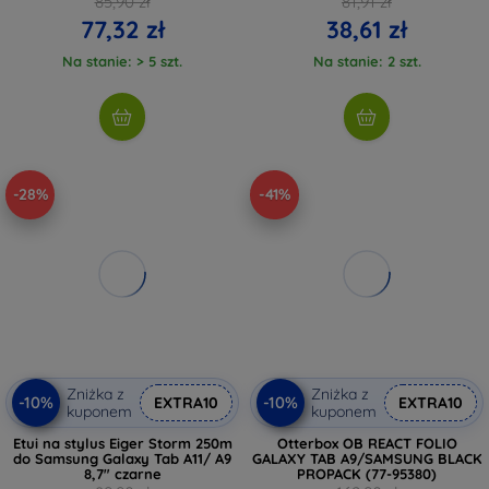
85,90 zł
81,91 zł
77,32 zł
38,61 zł
Na stanie: > 5 szt.
Na stanie: 2 szt.
-28%
-41%
Zniżka z
Zniżka z
-10%
-10%
EXTRA10
EXTRA10
kuponem
kuponem
Etui na stylus Eiger Storm 250m
Otterbox OB REACT FOLIO
do Samsung Galaxy Tab A11/ A9
GALAXY TAB A9/SAMSUNG BLACK
8,7" czarne
PROPACK (77-95380)