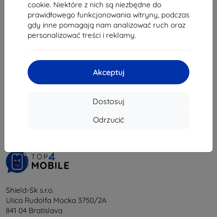
50,32 zł
38,90 zł
cookie. Niektóre z nich są niezbędne do
35,02 zł
prawidłowego funkcjonowania witryny, podczas
Na stanie: > 5 szt.
gdy inne pomagają nam analizować ruch oraz
Na stanie: > 5 szt.
personalizować treści i reklamy.
Akceptuj
1
-
6
z całkowego
6
.
Dostosuj
«
1
»
Odrzucić
Shield-Sk s.r.o.
Ulica Rudolfa Mocka 3750/2A
841 04 Bratislava