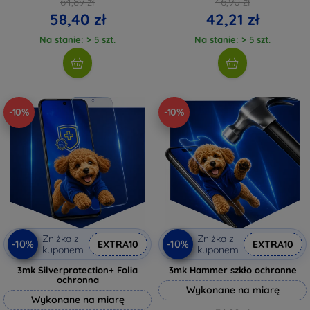
64,89 zł
46,90 zł
58,40 zł
42,21 zł
Na stanie: > 5 szt.
Na stanie: > 5 szt.
-10%
-10%
Zniżka z
Zniżka z
-10%
-10%
EXTRA10
EXTRA10
kuponem
kuponem
3mk Silverprotection+ Folia
3mk Hammer szkło ochronne
ochronna
Wykonane na miarę
Wykonane na miarę