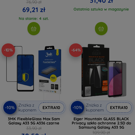
31,40 zł
76,90 zł
69,21 zł
Ostatnia sztuka w magazynie
Na stanie: 4 szt.
-10%
-64%
Zniżka z
Zniżka z
-10%
-10%
EXTRA10
EXTRA10
kuponem
kuponem
3MK FlexibleGlass Max Sam
Eiger Mountain GLASS BLACK
Galaxy A33 5G A336 czarne
Privacy szkło ochronne 2.5D do
Samsung Galaxy A33 5G
33,90 zł
109,90 zł