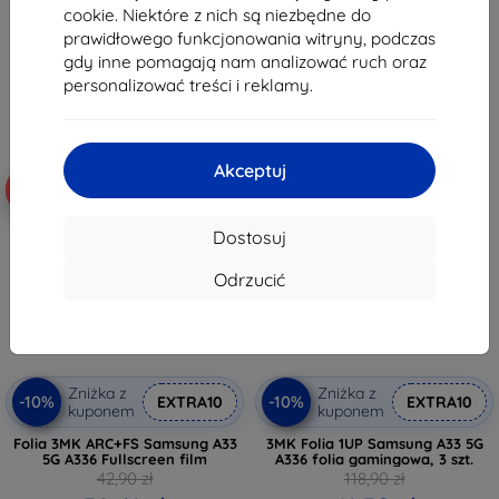
cookie. Niektóre z nich są niezbędne do
42,21 zł
30,50 zł
prawidłowego funkcjonowania witryny, podczas
Na stanie: 1 szt.
Na stanie: > 5 szt.
gdy inne pomagają nam analizować ruch oraz
personalizować treści i reklamy.
Akceptuj
-10%
-65%
Dostosuj
Odrzucić
Zniżka z
Zniżka z
-10%
-10%
EXTRA10
EXTRA10
kuponem
kuponem
Folia 3MK ARC+FS Samsung A33
3MK Folia 1UP Samsung A33 5G
5G A336 Fullscreen film
A336 folia gamingowa, 3 szt.
42,90 zł
118,90 zł