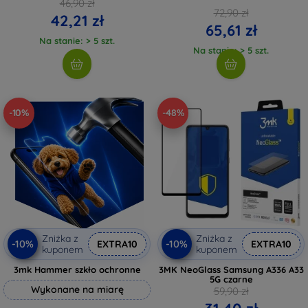
46,90 zł
72,90 zł
42,21 zł
65,61 zł
Na stanie: > 5 szt.
Na stanie: > 5 szt.
-10%
-48%
Zniżka z
Zniżka z
-10%
-10%
EXTRA10
EXTRA10
kuponem
kuponem
3mk Hammer szkło ochronne
3MK NeoGlass Samsung A336 A33
5G czarne
Wykonane na miarę
59,90 zł