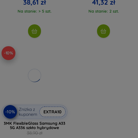
38,61 zł
41,32 zł
Na stanie: > 5 szt.
Na stanie: 2 szt.
-10%
Zniżka z
-10%
EXTRA10
kuponem
3MK FlexibleGlass Samsung A33
5G A336 szkło hybrydowe
38,90 zł