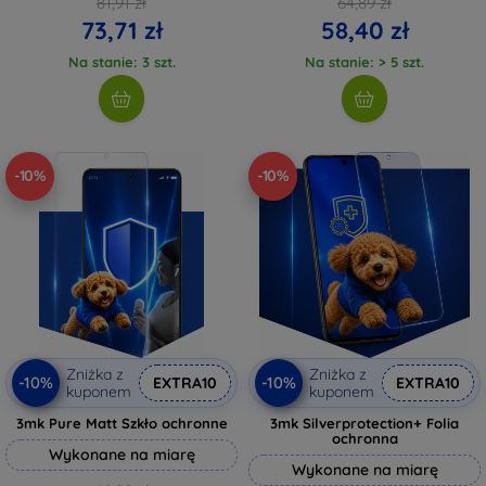
81,91 zł
64,89 zł
73,71 zł
58,40 zł
Na stanie: 3 szt.
Na stanie: > 5 szt.
-10%
-10%
Zniżka z
Zniżka z
-10%
-10%
EXTRA10
EXTRA10
kuponem
kuponem
3mk Pure Matt Szkło ochronne
3mk Silverprotection+ Folia
ochronna
Wykonane na miarę
Wykonane na miarę