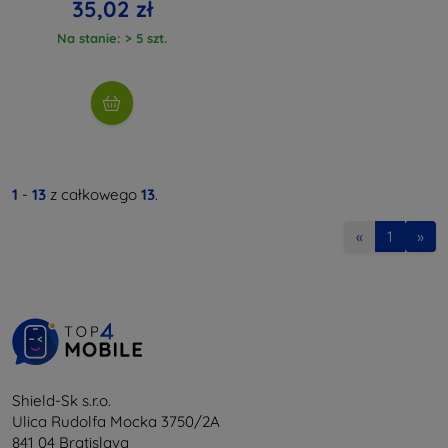
35,02 zł
Na stanie: > 5 szt.
1
-
13
z całkowego
13
.
«
1
»
Shield-Sk s.r.o.
Ulica Rudolfa Mocka 3750/2A
841 04 Bratislava