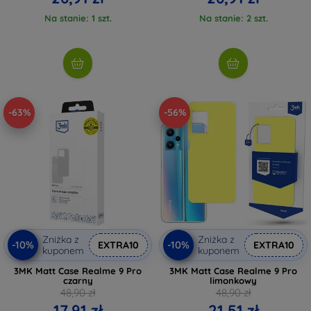
Na stanie: 1 szt.
Na stanie: 2 szt.
-63%
-56%
Zniżka z
Zniżka z
-10%
-10%
EXTRA10
EXTRA10
kuponem
kuponem
3MK Matt Case Realme 9 Pro
3MK Matt Case Realme 9 Pro
czarny
limonkowy
48,90 zł
48,90 zł
17,91 zł
21,51 zł