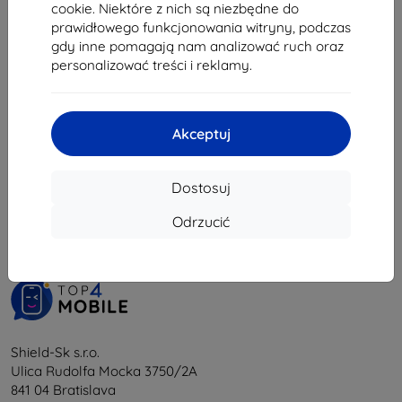
21,51 zł
cookie. Niektóre z nich są niezbędne do
prawidłowego funkcjonowania witryny, podczas
Ostatnia sztuka w magazynie
gdy inne pomagają nam analizować ruch oraz
personalizować treści i reklamy.
Akceptuj
1
-
5
z całkowego
5
.
Dostosuj
«
1
»
Odrzucić
Shield-Sk s.r.o.
Ulica Rudolfa Mocka 3750/2A
841 04 Bratislava