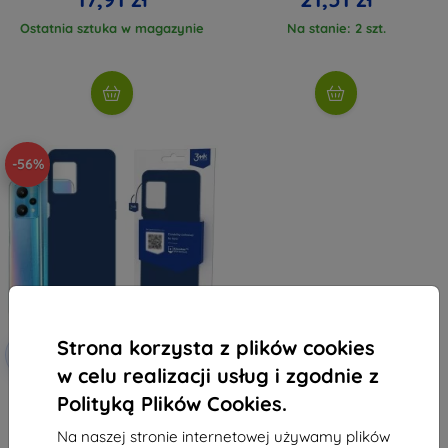
Ostatnia sztuka w magazynie
Na stanie: 2 szt.
-56%
Strona korzysta z plików cookies
Zniżka z
-10%
EXTRA10
kuponem
w celu realizacji usług i zgodnie z
3MK Matt Case Realme 9 Pro
Polityką Plików Cookies.
jagodowy
48,90 zł
Na naszej stronie internetowej używamy plików