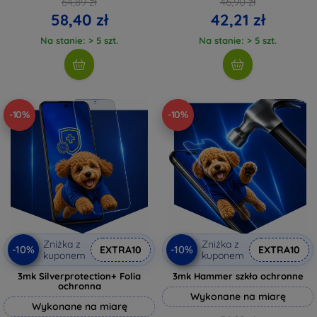
64,89 zł
46,90 zł
58,40 zł
42,21 zł
Na stanie: > 5 szt.
Na stanie: > 5 szt.
-10%
-10%
Zniżka z
Zniżka z
-10%
-10%
EXTRA10
EXTRA10
kuponem
kuponem
3mk Silverprotection+ Folia
3mk Hammer szkło ochronne
ochronna
Wykonane na miarę
Wykonane na miarę