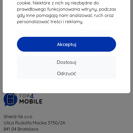
35,02 zł
cookie. Niektóre z nich są niezbędne do
prawidłowego funkcjonowania witryny, podczas
Na stanie: > 5 szt.
gdy inne pomagają nam analizować ruch oraz
personalizować treści i reklamy.
Akceptuj
1
-
5
z całkowego
5
.
Dostosuj
«
1
»
Odrzucić
Shield-Sk s.r.o.
Ulica Rudolfa Mocka 3750/2A
841 04 Bratislava