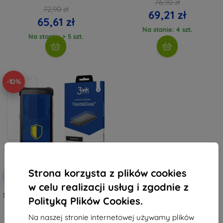
76,90 zł
72,90 zł
69,21 zł
65,61 zł
Na stanie: 4 szt.
Na stanie: > 5 szt.
-10%
Strona korzysta z plików cookies
Zniżka z
-10%
EXTRA10
kuponem
w celu realizacji usług i zgodnie z
3MK FlexibleGlass Hammer Iron 4
Polityką Plików Cookies.
Hybrid Glass (5903108496667)
38,90 zł
Na naszej stronie internetowej używamy plików