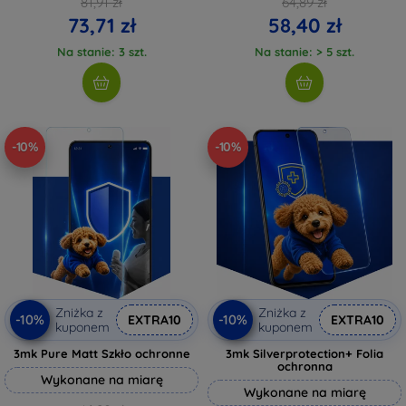
81,91 zł
64,89 zł
73,71 zł
58,40 zł
Na stanie: 3 szt.
Na stanie: > 5 szt.
-10%
-10%
Zniżka z
Zniżka z
-10%
-10%
EXTRA10
EXTRA10
kuponem
kuponem
3mk Pure Matt Szkło ochronne
3mk Silverprotection+ Folia
ochronna
Wykonane na miarę
Wykonane na miarę