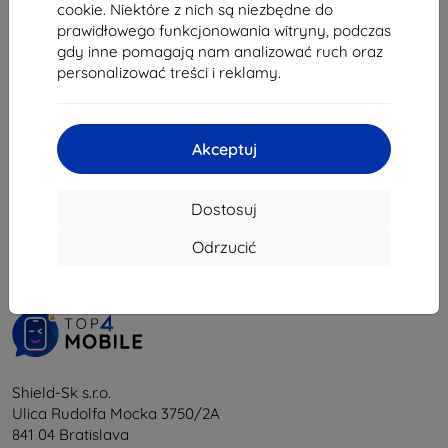
35,02 zł
77,90 zł
cookie. Niektóre z nich są niezbędne do
70,11 zł
prawidłowego funkcjonowania witryny, podczas
Na stanie: > 5 szt.
gdy inne pomagają nam analizować ruch oraz
Na stanie: 4 szt.
personalizować treści i reklamy.
Akceptuj
1
-
6
z całkowego
6
.
Dostosuj
«
1
»
Odrzucić
Shield-Sk s.r.o.
Ulica Rudolfa Mocka 3750/2A
841 04 Bratislava