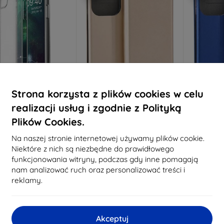
Strona korzysta z plików cookies w celu
Zniżka z
Zniżka z
Z
%
-10%
-10%
EXTRA10
EXTRA10
kuponem
kuponem
realizacji usług i zgodnie z Polityką
e Przezroczyste Etui
Magnetyczne etui książkowe
Magnetycz
Plików Cookies.
 Spark Go 2024, 1mm
Beline do Tecno Spark Go
Beline d
2024, złote
2024
29,90 zł
Na naszej stronie internetowej używamy plików cookie.
29,90 zł
26,91 zł
Niektóre z nich są niezbędne do prawidłowego
26,91 zł
2
funkcjonowania witryny, podczas gdy inne pomagają
a stanie: > 5 szt.
nam analizować ruch oraz personalizować treści i
Na stanie: > 5 szt.
Na st
reklamy.
-10%
Akceptuj