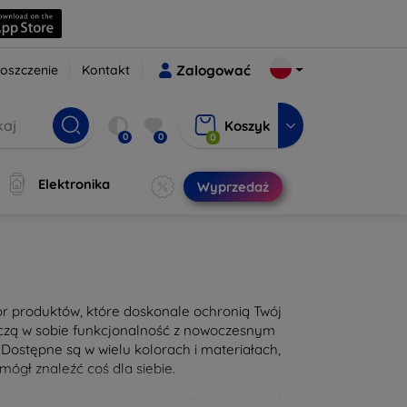
oszczenie
Kontakt
Zalogować
Koszyk
0
0
0
Elektronika
Wyprzedaż
bór produktów, które doskonale ochronią Twój
łączą w sobie funkcjonalność z nowoczesnym
Dostępne są w wielu kolorach i materiałach,
mógł znaleźć coś dla siebie.
ę, ale także wyjątkowy styl. Niezależnie od