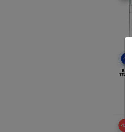
-10
Belin
TECNO
N
-10%