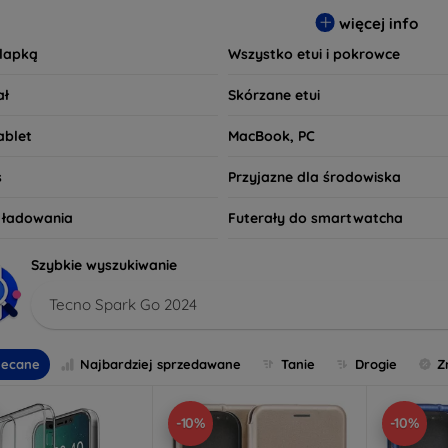
czy preferujesz minimalistyczny wygląd, czy też bardziej efekto
więcej info
wania. Przeglądaj naszą ofertę i znajdź etui, które najlepiej od
klapką
Wszystko etui i pokrowce
ał
Skórzane etui
ablet
MacBook, PC
s
Przyjazne dla środowiska
o ładowania
Futerały do smartwatcha
Szybkie wyszukiwanie
Tecno Spark Go 2024
lecane
Najbardziej sprzedawane
Tanie
Drogie
Z
-10%
-10%