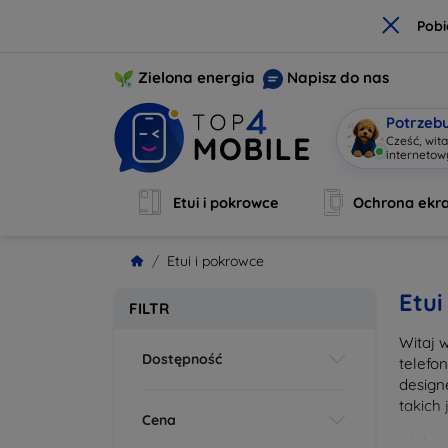
×
Pobi
Zielona energia
Napisz do nas
Potrzeb
Cześć, wit
interneto
Etui i pokrowce
Ochrona ekr
Etui i pokrowce
Etui
FILTR
Witaj 
Dostępność
telefo
design
takich
Cena
Wybier