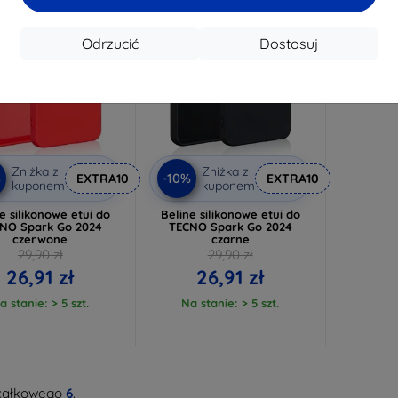
Odrzucić
Dostosuj
Zniżka z
Zniżka z
%
-10%
EXTRA10
EXTRA10
kuponem
kuponem
e silikonowe etui do
Beline silikonowe etui do
NO Spark Go 2024
TECNO Spark Go 2024
czerwone
czarne
29,90 zł
29,90 zł
26,91 zł
26,91 zł
a stanie: > 5 szt.
Na stanie: > 5 szt.
całkowego
6
.