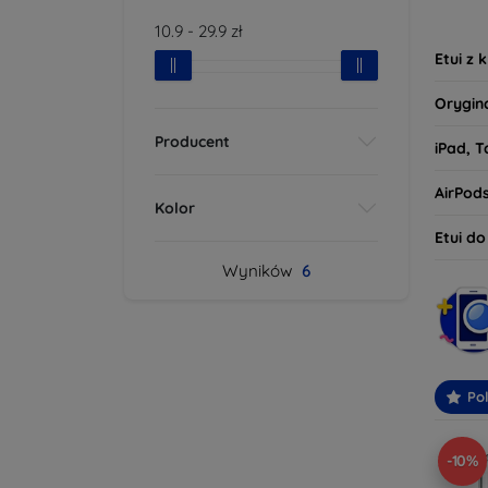
tego, 
10.9
-
29.9
zł
oczeki
Etui z 
Orygin
Producent
iPad, T
AirPod
Kolor
Etui d
Wyników
6
Po
-10%