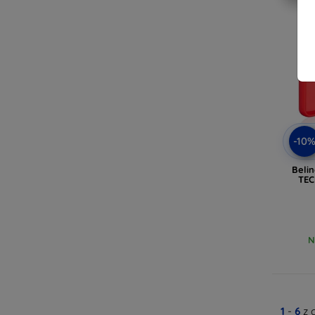
-10
Belin
TEC
N
1
-
6
z 