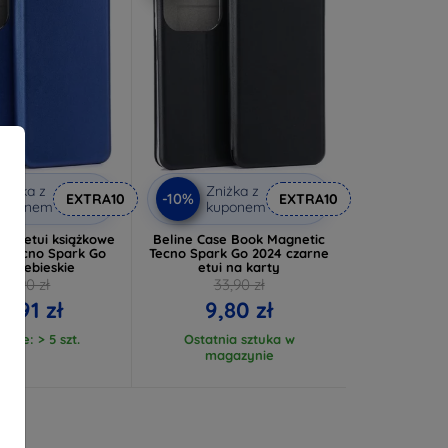
niżka z
Zniżka z
-10%
EXTRA10
EXTRA10
kuponem
kuponem
ne etui książkowe
Beline Case Book Magnetic
o Tecno Spark Go
Tecno Spark Go 2024 czarne
, niebieskie
etui na karty
29,90 zł
33,90 zł
6,91 zł
9,80 zł
anie: > 5 szt.
Ostatnia sztuka w
magazynie