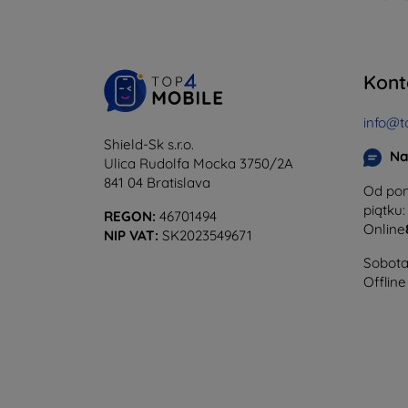
Kont
info@t
Shield-Sk s.r.o.
Na
Ulica Rudolfa Mocka 3750/2A
841 04 Bratislava
Od pon
piątku:
REGON:
46701494
Online
NIP VAT:
SK2023549671
Sobota 
Offline