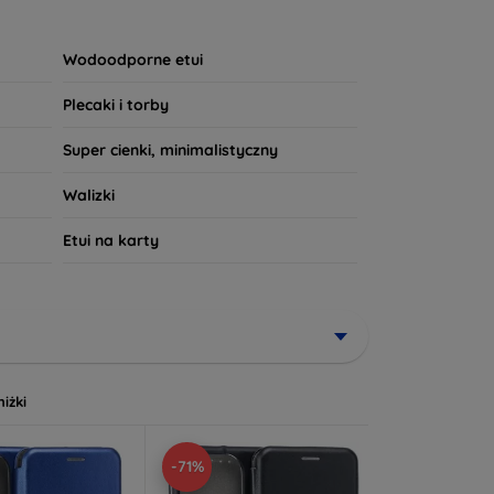
wny wzór, nasze produkty spełnią Twoje
powiada Twoim potrzebom!
Wodoodporne etui
Plecaki i torby
Super cienki, minimalistyczny
Walizki
Etui na karty
niżki
-71%