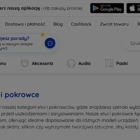
erz naszą aplikację
i rób zakupy prościej
Dostawa i płatność
Blog
Cashback
Zwrot towaru
R
ujesz porady?
aj w naszym sklepie
wym!
|
anu
Akcesoria
Audio
Paski
 i pokrowce
w naszej kategorii etui i pokrowców, gdzie znajdziesz szeroki wy
n przed uszkodzeniami i zarysowaniami. Nasze etui i pokrowce 
em, oferując idealne dopasowanie do różnych modeli urządzeń. 
 jak skóra, silikon czy wytrzymałe tworzywa sztuczne, aby każdy 
ając nasze etui, zapewniasz swojemu urządzeniu nie tylko ochron