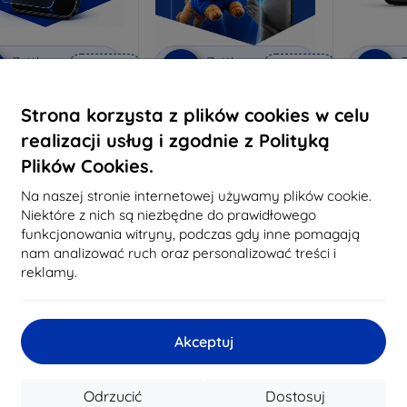
Zniżka z
Zniżka z
Z
%
-10%
-10%
EXTRA10
EXTRA10
kuponem
kuponem
 Anti-Shock szkło
3mk Pure Matt Szkło
3mk Flex
Strona korzysta z plików cookies w celu
ochronne
ochronne
szkło oc
G
realizacji usług i zgodnie z Polityką
konane na miarę
Wykonane na miarę
Plików Cookies.
3
64,89 zł
46,90 zł
58,40 zł
42,21 zł
Na naszej stronie internetowej używamy plików cookie.
Na st
Niektóre z nich są niezbędne do prawidłowego
a stanie: > 5 szt.
Na stanie: > 5 szt.
funkcjonowania witryny, podczas gdy inne pomagają
nam analizować ruch oraz personalizować treści i
reklamy.
-19%
Akceptuj
Odrzucić
Dostosuj