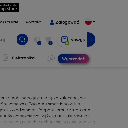
oszczenie
Kontakt
Zalogować
Koszyk
0
0
0
Elektronika
Wyprzedaż
nia mobilnego jest nie tylko zalecana, ale
 które zapewnią Twojemu smartfonowi lub
nymi uszkodzeniami. Proponujemy różnorodne
e tylko zabezpieczą wyświetlacz, ale również
zu. Każdy produkt cechuje się wysoką jakością
e użytkowanie. Zadbaj o swoje urządzenie już