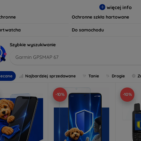
 wybierz idealną ochronę, która spełni Twoje oczekiwania oraz z
więcej info
czeństwo są dla nas priorytetem.
ochronne
Ochronne szkła hartowane
artwatcha
Do samochodu
Szybkie wyszukiwanie
Garmin GPSMAP 67
lecane
Najbardziej sprzedawane
Tanie
Drogie
Z
-10%
-10%