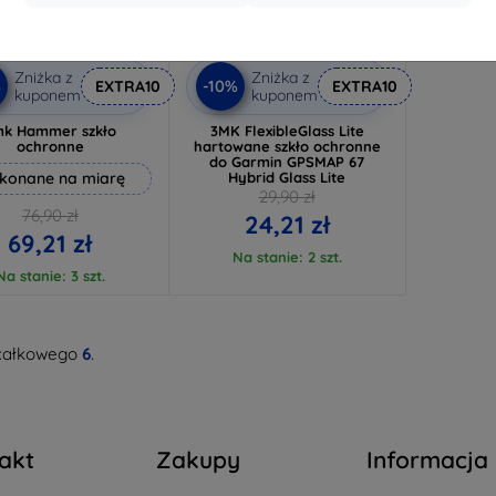
Zniżka z
Zniżka z
%
-10%
EXTRA10
EXTRA10
kuponem
kuponem
mk Hammer szkło
3MK FlexibleGlass Lite
ochronne
hartowane szkło ochronne
do Garmin GPSMAP 67
konane na miarę
Hybrid Glass Lite
29,90 zł
76,90 zł
24,21 zł
69,21 zł
Na stanie: 2 szt.
Na stanie: 3 szt.
całkowego
6
.
akt
Zakupy
Informacja