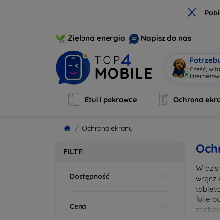
×
Pobi
Zielona energia
Napisz do nas
Potrzeb
Cześć, wit
interneto
Etui i pokrowce
Ochrona ekr
Ochrona ekranu
Och
FILTR
W dzis
Dostępność
wręcz 
tablet
folie 
Cena
zachow
wykona