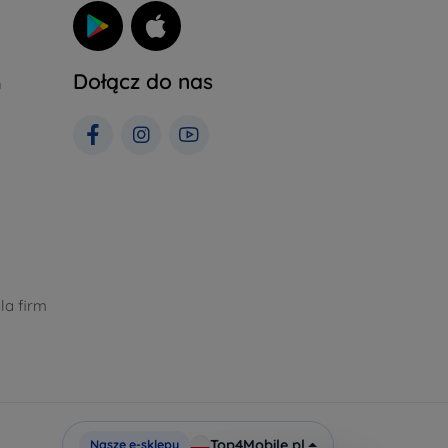
Dołącz do nas
h
la firm
Top4Mobile.pl
Nasze e-sklepy