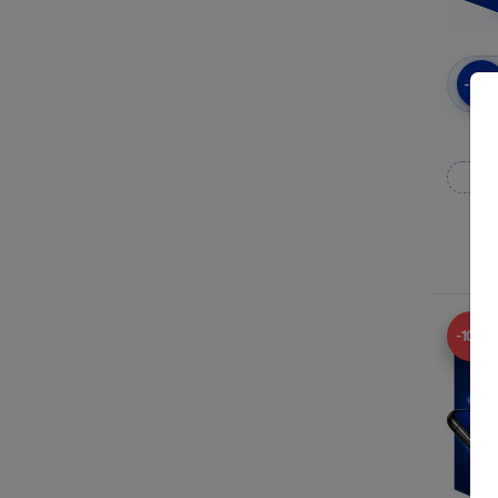
-10
3mk
Wy
N
-10%