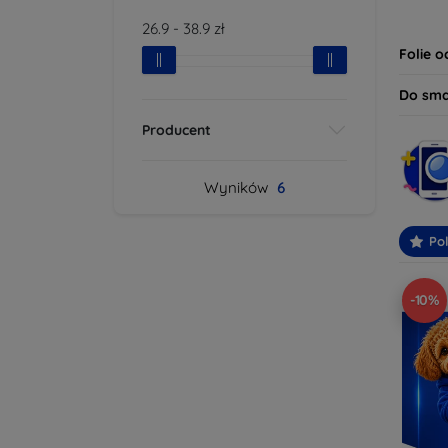
dziś i
26.9
-
38.9
zł
bezpie
Folie 
Do sm
Producent
Wyników
6
Po
-10%