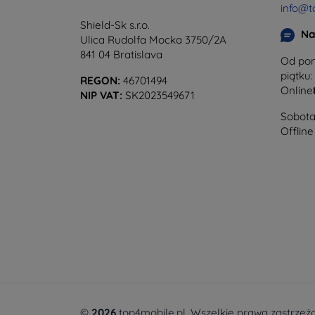
info@t
Shield-Sk s.r.o.
Na
Ulica Rudolfa Mocka 3750/2A
841 04 Bratislava
Od pon
piątku:
REGON:
46701494
Online
NIP VAT:
SK2023549671
Sobota 
Offline
©
2026
top4mobile.pl. Wszelkie prawa zastrzeż