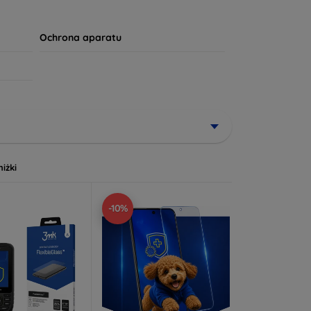
apewni mu długotrwałą żywotność. Twój komfort i
Ochrona aparatu
niżki
-10%