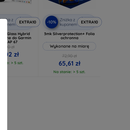
niżka z
Zniżka z
-10%
EXTRA10
EXTRA10
kuponem
kuponem
ibleGlass Hybrid
3mk Silverprotection+ Folia
hronne do Garmin
ochronna
PSMAP 67
Wykonane na miarę
38,90 zł
5,02 zł
72,90 zł
65,61 zł
anie: > 5 szt.
Na stanie: > 5 szt.