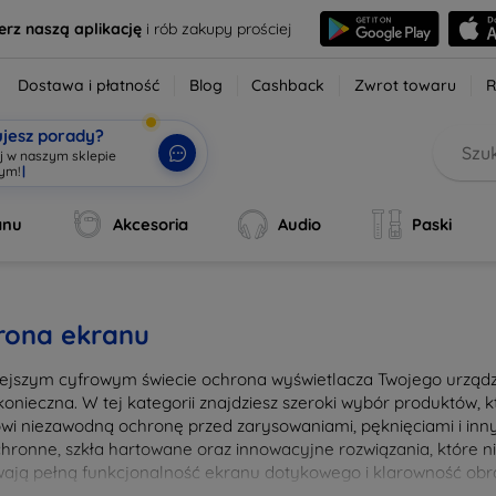
erz naszą aplikację
i rób zakupy prościej
Dostawa i płatność
Blog
Cashback
Zwrot towaru
R
ujesz porady?
aj w naszym sklepie
wym!
|
anu
Akcesoria
Audio
Paski
rona ekranu
iejszym cyfrowym świecie ochrona wyświetlacza Twojego urządze
konieczna. W tej kategorii znajdziesz szeroki wybór produktów,
owi niezawodną ochronę przed zarysowaniami, pęknięciami i in
ochronne, szkła hartowane oraz innowacyjne rozwiązania, które ni
ają pełną funkcjonalność ekranu dotykowego i klarowność obra
nia i łatwością montażu, co pozwala na szybkie i bezproblemow