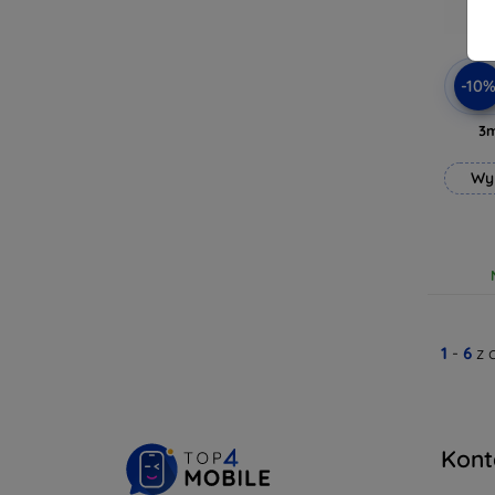
-10
3
Wy
1
-
6
z 
Kont