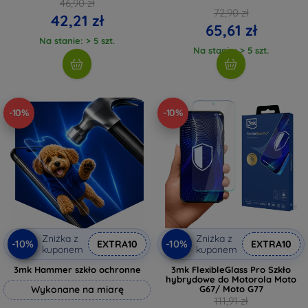
46,90 zł
72,90 zł
42,21 zł
65,61 zł
Na stanie: > 5 szt.
Na stanie: > 5 szt.
-10%
-10%
Zniżka z
Zniżka z
-10%
-10%
EXTRA10
EXTRA10
kuponem
kuponem
3mk Hammer szkło ochronne
3mk FlexibleGlass Pro Szkło
hybrydowe do Motorola Moto
Wykonane na miarę
G67/ Moto G77
111,91 zł