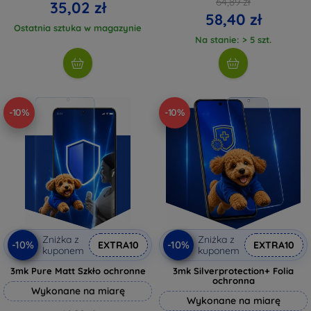
64,89 zł
35,02 zł
58,40 zł
Ostatnia sztuka w magazynie
Na stanie: > 5 szt.
-10%
-10%
Zniżka z
Zniżka z
-10%
-10%
EXTRA10
EXTRA10
kuponem
kuponem
3mk Pure Matt Szkło ochronne
3mk Silverprotection+ Folia
ochronna
Wykonane na miarę
Wykonane na miarę