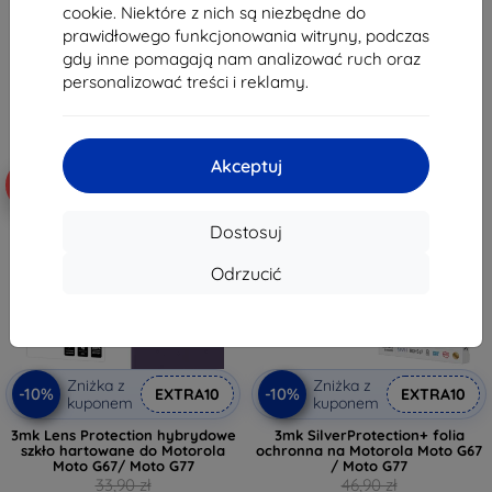
cookie. Niektóre z nich są niezbędne do
35,02 zł
42,21 zł
prawidłowego funkcjonowania witryny, podczas
Na stanie: > 5 szt.
Na stanie: > 5 szt.
gdy inne pomagają nam analizować ruch oraz
personalizować treści i reklamy.
Akceptuj
-10%
-10%
Dostosuj
Odrzucić
Zniżka z
Zniżka z
-10%
-10%
EXTRA10
EXTRA10
kuponem
kuponem
3mk Lens Protection hybrydowe
3mk SilverProtection+ folia
szkło hartowane do Motorola
ochronna na Motorola Moto G67
Moto G67/ Moto G77
/ Moto G77
33,90 zł
46,90 zł