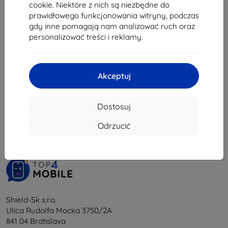
59,90 zł
cookie. Niektóre z nich są niezbędne do
28,71 zł
prawidłowego funkcjonowania witryny, podczas
gdy inne pomagają nam analizować ruch oraz
Ostatnia sztuka w magazynie
personalizować treści i reklamy.
Akceptuj
1
-
5
z całkowego
5
.
Dostosuj
«
1
»
Odrzucić
Shield-Sk s.r.o.
Ulica Rudolfa Mocka 3750/2A
841 04 Bratislava