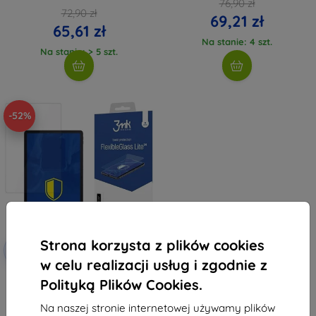
76,90 zł
72,90 zł
69,21 zł
65,61 zł
Na stanie: 4 szt.
Na stanie: > 5 szt.
-52%
Strona korzysta z plików cookies
Zniżka z
-10%
EXTRA10
kuponem
w celu realizacji usług i zgodnie z
3MK FlexibleGlass Lite
Polityką Plików Cookies.
hybrydowe szkło ochronne
Blackview Mega 1 do 13" Hybrid
Glass Lite
Na naszej stronie internetowej używamy plików