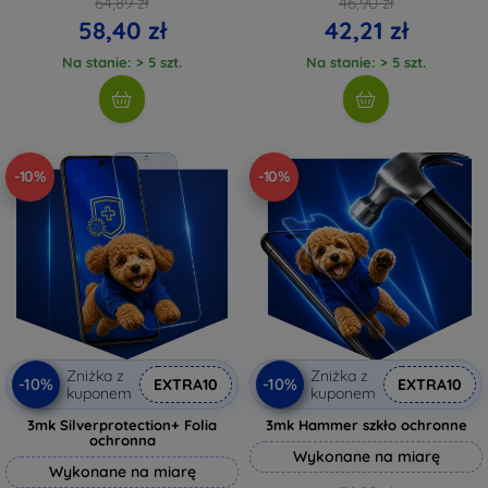
64,89 zł
46,90 zł
58,40 zł
42,21 zł
Na stanie: > 5 szt.
Na stanie: > 5 szt.
-10%
-10%
Zniżka z
Zniżka z
-10%
-10%
EXTRA10
EXTRA10
kuponem
kuponem
3mk Silverprotection+ Folia
3mk Hammer szkło ochronne
ochronna
Wykonane na miarę
Wykonane na miarę