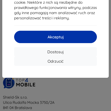
cookie. Niektóre z nich są niezbędne do
17,01 zł
21,51 zł
prawidłowego funkcjonowania witryny, podczas
Na stanie: 3 szt.
Ostatnia sztuka w magazynie
gdy inne pomagają nam analizować ruch oraz
personalizować treści i reklamy.
Akceptuj
1
-
6
z całkowego
6
.
Dostosuj
«
1
»
Odrzucić
Shield-Sk s.r.o.
Ulica Rudolfa Mocka 3750/2A
841 04 Bratislava