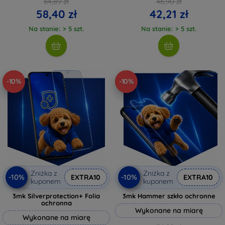
64,89 zł
46,90 zł
58,40 zł
42,21 zł
Na stanie: > 5 szt.
Na stanie: > 5 szt.
-10%
-10%
Zniżka z
Zniżka z
-10%
-10%
EXTRA10
EXTRA10
kuponem
kuponem
3mk Silverprotection+ Folia
3mk Hammer szkło ochronne
ochronna
Wykonane na miarę
Wykonane na miarę