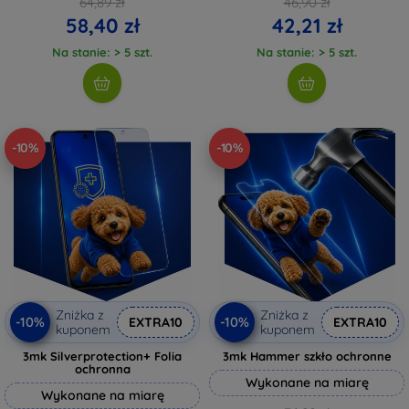
64,89 zł
46,90 zł
58,40 zł
42,21 zł
Na stanie: > 5 szt.
Na stanie: > 5 szt.
-10%
-10%
Zniżka z
Zniżka z
-10%
-10%
EXTRA10
EXTRA10
kuponem
kuponem
3mk Silverprotection+ Folia
3mk Hammer szkło ochronne
ochronna
Wykonane na miarę
Wykonane na miarę