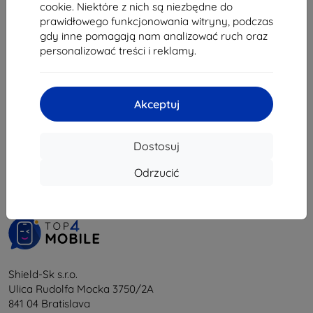
cookie. Niektóre z nich są niezbędne do
35,02 zł
prawidłowego funkcjonowania witryny, podczas
Na stanie: > 5 szt.
gdy inne pomagają nam analizować ruch oraz
personalizować treści i reklamy.
Akceptuj
1
-
5
z całkowego
5
.
Dostosuj
«
1
»
Odrzucić
Shield-Sk s.r.o.
Ulica Rudolfa Mocka 3750/2A
841 04 Bratislava