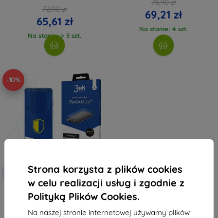
76,90 zł
72,90 zł
69,21 zł
65,61 zł
Na stanie: 4 szt.
Na stanie: > 5 szt.
-10%
Strona korzysta z plików cookies
Zniżka z
-10%
EXTRA10
kuponem
w celu realizacji usług i zgodnie z
3MK FlexibleGlass Huawei Honor
Polityką Plików Cookies.
View 10 szkło hybrydowe
(5903108021036)
Na naszej stronie internetowej używamy plików
38,90 zł