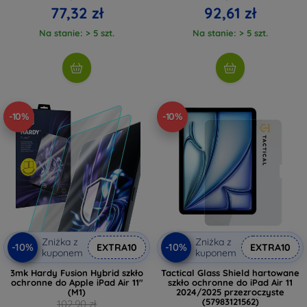
77,32 zł
92,61 zł
Na stanie: > 5 szt.
Na stanie: > 5 szt.
-10%
-10%
Zniżka z
Zniżka z
-10%
-10%
EXTRA10
EXTRA10
kuponem
kuponem
3mk Hardy Fusion Hybrid szkło
Tactical Glass Shield hartowane
ochronne do Apple iPad Air 11"
szkło ochronne do iPad Air 11
(M1)
2024/2025 przezroczyste
(57983121562)
102,90 zł