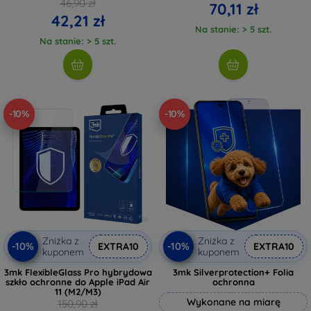
46,90 zł
70,11 zł
42,21 zł
Na stanie: > 5 szt.
Na stanie: > 5 szt.
-10%
-10%
Zniżka z
Zniżka z
-10%
-10%
EXTRA10
EXTRA10
kuponem
kuponem
3mk FlexibleGlass Pro hybrydowa
3mk Silverprotection+ Folia
szkło ochronne do Apple iPad Air
ochronna
11 (M2/M3)
Wykonane na miarę
150,90 zł