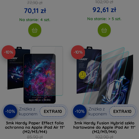
102,90 zł
77,90 zł
92,61 zł
70,11 zł
Na stanie: > 5 szt.
Na stanie: 4 szt.
-10%
-10%
Zniżka z
Zniżka z
-10%
-10%
EXTRA10
EXTRA10
kuponem
kuponem
3mk Hardy Paper Effect folia
3mk Hardy Fusion Hybrid szkło
ochronna na Apple iPad Air 11"
hartowane do Apple iPad Air 11"
(M2/M3/M4)
(M2/M3/M4)
85,90 zł
102,90 zł