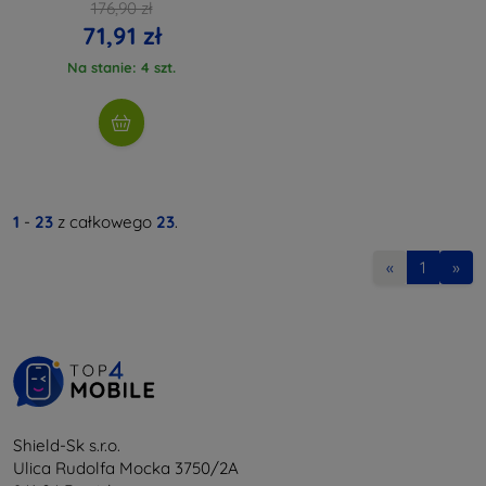
176,90 zł
71,91 zł
Na stanie: 4 szt.
1
-
23
z całkowego
23
.
«
1
»
Shield-Sk s.r.o.
Ulica Rudolfa Mocka 3750/2A