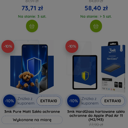
81,91 zł
64,89 zł
73,71 zł
58,40 zł
Na stanie: 3 szt.
Na stanie: > 5 szt.
-10%
-10%
Zniżka z
Zniżka z
-10%
-10%
EXTRA10
EXTRA10
kuponem
kuponem
3mk Pure Matt Szkło ochronne
3mk HardGlass hartowane szkło
ochronne do Apple iPad Air 11
Wykonane na miarę
(M2/M3)
77,90 zł