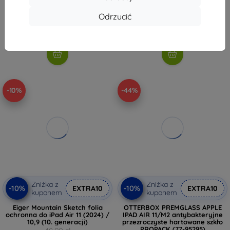
77,90 zł
81,81 zł
Odrzucić
62,91 zł
Na stanie: 3 szt.
Ostatnia sztuka w magazynie
-10%
-44%
Zniżka z
Zniżka z
-10%
-10%
EXTRA10
EXTRA10
kuponem
kuponem
Eiger Mountain Sketch folia
OTTERBOX PREMGLASS APPLE
ochronna do iPad Air 11 (2024) /
IPAD AIR 11/M2 antybakteryjne
10,9 (10. generacji)
przezroczyste hartowane szkło
PROPACK (77-95295)