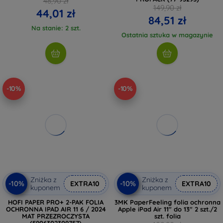
48,90 zł
149,90 zł
44,01 zł
84,51 zł
Na stanie: 2 szt.
Ostatnia sztuka w magazynie
-10%
-10%
Zniżka z
Zniżka z
-10%
-10%
EXTRA10
EXTRA10
kuponem
kuponem
HOFI PAPER PRO+ 2-PAK FOLIA
3MK PaperFeeling folia ochronna
OCHRONNA IPAD AIR 11 6 / 2024
Apple iPad Air 11" do 13" 2 szt./2
MAT PRZEZROCZYSTA
szt. folia
(5906302309757)