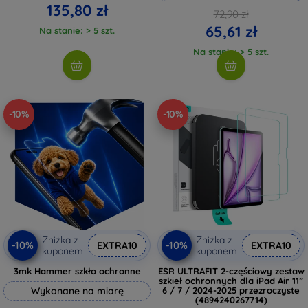
135,80 zł
72,90 zł
65,61 zł
Na stanie: > 5 szt.
Na stanie: > 5 szt.
-10%
-10%
Zniżka z
Zniżka z
-10%
-10%
EXTRA10
EXTRA10
kuponem
kuponem
3mk Hammer szkło ochronne
ESR ULTRAFIT 2-częściowy zestaw
szkieł ochronnych dla iPad Air 11”
Wykonane na miarę
6 / 7 / 2024-2025 przezroczyste
(4894240267714)