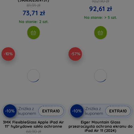
102,90 zł
81,91 zł
92,61 zł
73,71 zł
Na stanie: > 5 szt.
Na stanie: 2 szt.
-10%
-57%
Zniżka z
Zniżka z
-10%
-10%
EXTRA10
EXTRA10
kuponem
kuponem
3MK FlexibleGlass Apple iPad Air
Eiger Mountain Glass
11" hybrydowe szkło ochronne
przezroczysta ochrona ekranu do
iPad Air 11 (2024)
68,90 zł