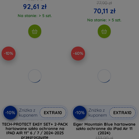
77,90 zł
92,61 zł
70,11 zł
Na stanie: > 5 szt.
Na stanie: > 5 szt.
-10%
-60%
Zniżka z
Zniżka z
-10%
-10%
EXTRA10
EXTRA10
kuponem
kuponem
TECH-PROTECT EASY SET+ 2-PACK
Eiger Mountain Blue hartowane
hartowane szkło ochronne na
szkło ochronne do iPad Air 11
IPAD AIR 11” 6 / 7 / 2024-2025
(2024)
przezroczyste
133,90 zł