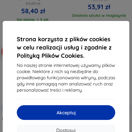
64,89 zł
53,91 zł
58,40 zł
Ostatnia sztuka w magazynie
Na stanie: > 5 szt.
Strona korzysta z plików cookies
w celu realizacji usług i zgodnie z
-63%
-19%
Polityką Plików Cookies.
Na naszej stronie internetowej używamy plików
cookie. Niektóre z nich są niezbędne do
prawidłowego funkcjonowania witryny, podczas
gdy inne pomagają nam analizować ruch oraz
personalizować treści i reklamy.
Zniżka z
Zniżka z
-10%
-10%
EXTRA10
EXTRA10
kuponem
kuponem
Akceptuj
Eiger Mountain Black Privacy 360
Zestaw 2 szkieł ochronnych
TSP hartowane szkło ochronne
Spigen Glass tR EZ Fit Optik Pro,
do iPad Air 11 (2024)
space gray - iPad Air 13" 2024 /
Dostosuj
iPad Air 11" 2024 (AGL07801)
220,90 zł