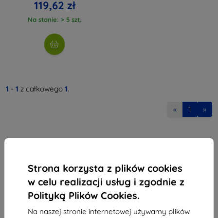
119,62 zł
Na stanie: > 5 szt.
1
-
1
z całkowego
1
.
«
1
»
Strona korzysta z plików cookies
w celu realizacji usług i zgodnie z
Shield-Sk s.r.o.
Polityką Plików Cookies.
Ulica Rudolfa Mocka 3750/2A
841 04 Bratislava
Na naszej stronie internetowej używamy plików