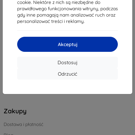
cookie. Niektóre z nich są niezbędne do
REGON:
46701494
prawidłowego funkcjonowania witryny, podczas
NIP VAT:
SK2023549671
gdy inne pomagają nam analizować ruch oraz
personalizować treści i reklamy.
Kontakt
Akceptuj
info@top4mobile.eu
Napisz do nas
Dostosuj
Od poniedziałku do piątku:
Odrzucić
Online
8:00 - 16:00
Sobota i niedziela:
Offline
Zakupy
Dostawa i płatność