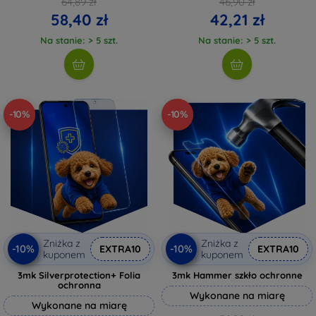
64,89 zł
46,90 zł
58,40 zł
42,21 zł
Na stanie: > 5 szt.
Na stanie: > 5 szt.
-10%
-10%
Zniżka z
Zniżka z
-10%
-10%
EXTRA10
EXTRA10
kuponem
kuponem
3mk Silverprotection+ Folia
3mk Hammer szkło ochronne
ochronna
Wykonane na miarę
Wykonane na miarę