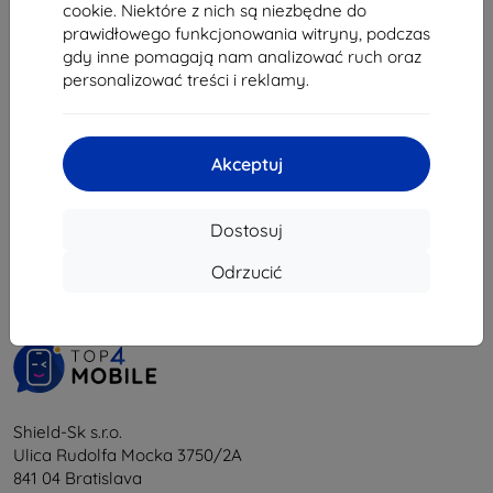
30,50 zł
cookie. Niektóre z nich są niezbędne do
prawidłowego funkcjonowania witryny, podczas
Na stanie: > 5 szt.
gdy inne pomagają nam analizować ruch oraz
personalizować treści i reklamy.
Akceptuj
1
-
5
z całkowego
5
.
Dostosuj
«
1
»
Odrzucić
Shield-Sk s.r.o.
Ulica Rudolfa Mocka 3750/2A
841 04 Bratislava