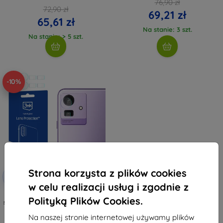
76,90 zł
72,90 zł
69,21 zł
65,61 zł
Na stanie: 3 szt.
Na stanie: > 5 szt.
-10%
Strona korzysta z plików cookies
Zniżka z
-10%
EXTRA10
kuponem
w celu realizacji usług i zgodnie z
3MK Lens Protect Cubot Note 50
Polityką Plików Cookies.
szkło ochronne na obiektyw 4 szt
33,90 zł
Na naszej stronie internetowej używamy plików