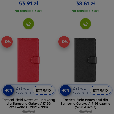
53,91 zł
38,61 zł
Na stanie: > 5 szt.
Na stanie: > 5 szt.
-10%
-10%
Zniżka z
Zniżka z
-10%
-10%
EXTRA10
EXTRA10
kuponem
kuponem
Tactical Field Notes etui na karty
Tactical Field Notes etui dla
dla Samsung Galaxy A17 5G
Samsung Galaxy A17 5G czarne
czerwone (57983126998)
(57983126997)
42,90 zł
42,90 zł