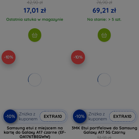
42,90 zł
76,90 zł
17,01 zł
69,21 zł
Ostatnia sztuka w magazynie
Na stanie: > 5 szt.
-10%
-10%
Zniżka z
Zniżka z
-10%
-10%
EXTRA10
EXTRA10
kuponem
kuponem
Samsung etui z miejscem na
3MK Etui portfelowe do Samsung
kartę do Galaxy A17 czarne (EF-
Galaxy A17 5G Czarny
OA176TBEGWW)
51,91 zł