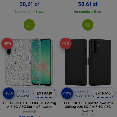
38,61 zł
38,61 zł
Na stanie: > 5 szt.
Na stanie: > 5 szt.
-10%
-10%
Zniżka z
Zniżka z
-10%
-10%
EXTRA10
EXTRA10
kuponem
kuponem
TECH-PROTECT FLEXAIR+ Galaxy
TECH-PROTECT portfelowe etui
A17 4G / 5G Spring Flowers
Galaxy A26 5G / A17 4G / 5G
czarne
33,90 zł
51,91 zł