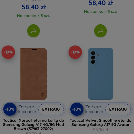
58,40 zł
58,40 zł
Na stanie: > 5 szt.
Na stanie: > 5 szt.
-10%
-10%
Zniżka z
Zniżka z
-10%
-10%
EXTRA10
EXTRA10
kuponem
kuponem
Tactical Xproof etui na karty do
Tactical Velvet Smoothie etui do
Samsung Galaxy A17 4G/5G Mud
Samsung Galaxy A17 5G Avatar
Brown (57983127002)
55,90 zł
59,90 zł