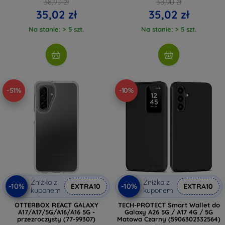
38,90 zł
38,90 zł
35,02 zł
35,02 zł
Na stanie: > 5 szt.
Na stanie: > 5 szt.
-51%
-10%
Zniżka z
Zniżka z
-10%
-10%
EXTRA10
EXTRA10
kuponem
kuponem
OTTERBOX REACT GALAXY
TECH-PROTECT Smart Wallet do
A17/A17/5G/A16/A16 5G -
Galaxy A26 5G / A17 4G / 5G
przezroczysty (77-99307)
Matowa Czarny (5906302332564)