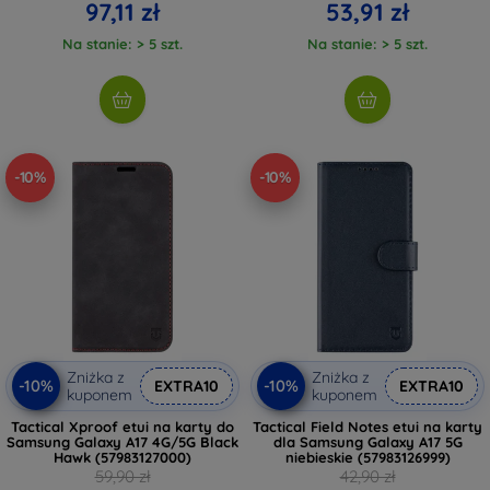
97,11 zł
53,91 zł
Na stanie: > 5 szt.
Na stanie: > 5 szt.
-10%
-10%
Zniżka z
Zniżka z
-10%
-10%
EXTRA10
EXTRA10
kuponem
kuponem
Tactical Xproof etui na karty do
Tactical Field Notes etui na karty
Samsung Galaxy A17 4G/5G Black
dla Samsung Galaxy A17 5G
Hawk (57983127000)
niebieskie (57983126999)
59,90 zł
42,90 zł