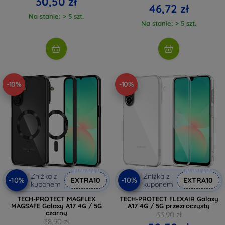
30,50 zł
46,72 zł
Na stanie: > 5 szt.
Na stanie: > 5 szt.
-10%
-10%
Zniżka z
Zniżka z
-10%
-10%
EXTRA10
EXTRA10
kuponem
kuponem
TECH-PROTECT MAGFLEX
TECH-PROTECT FLEXAIR Galaxy
MAGSAFE Galaxy A17 4G / 5G
A17 4G / 5G przezroczysty
czarny
33,90 zł
38,90 zł