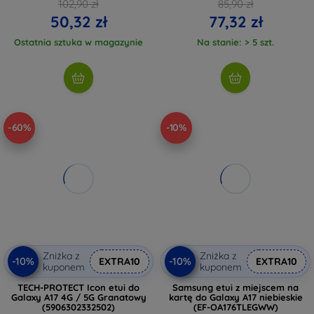
102,90 zł
85,90 zł
50,32 zł
77,32 zł
Ostatnia sztuka w magazynie
Na stanie: > 5 szt.
-60%
-10%
Zniżka z
Zniżka z
-10%
-10%
EXTRA10
EXTRA10
kuponem
kuponem
TECH-PROTECT Icon etui do
Samsung etui z miejscem na
Galaxy A17 4G / 5G Granatowy
kartę do Galaxy A17 niebieskie
(5906302332502)
(EF-OA176TLEGWW)