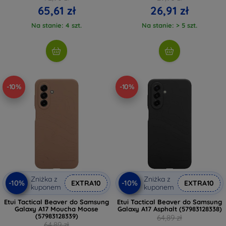
65,61 zł
26,91 zł
Na stanie: 4 szt.
Na stanie: > 5 szt.
-10%
-10%
Zniżka z
Zniżka z
-10%
-10%
EXTRA10
EXTRA10
kuponem
kuponem
Etui Tactical Beaver do Samsung
Etui Tactical Beaver do Samsung
Galaxy A17 Moucha Moose
Galaxy A17 Asphalt (57983128338)
(57983128339)
64,89 zł
64,89 zł