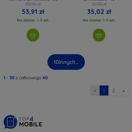
59,90 zł
38,90 zł
53,91 zł
35,02 zł
Na stanie: > 5 szt.
Na stanie: > 5 szt.
10
innych...
1
-
30
z całkowego
40
.
2
»
«
1