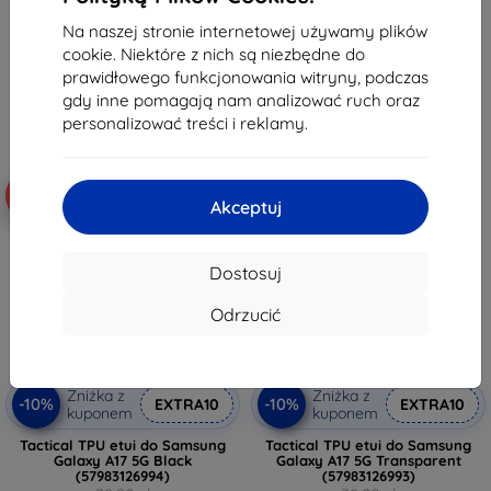
50,32 zł
50,32 zł
Na naszej stronie internetowej używamy plików
Na stanie: > 5 szt.
Na stanie: > 5 szt.
cookie. Niektóre z nich są niezbędne do
prawidłowego funkcjonowania witryny, podczas
gdy inne pomagają nam analizować ruch oraz
personalizować treści i reklamy.
-10%
-10%
Akceptuj
Dostosuj
Odrzucić
Zniżka z
Zniżka z
-10%
-10%
EXTRA10
EXTRA10
kuponem
kuponem
Tactical TPU etui do Samsung
Tactical TPU etui do Samsung
Galaxy A17 5G Black
Galaxy A17 5G Transparent
(57983126994)
(57983126993)