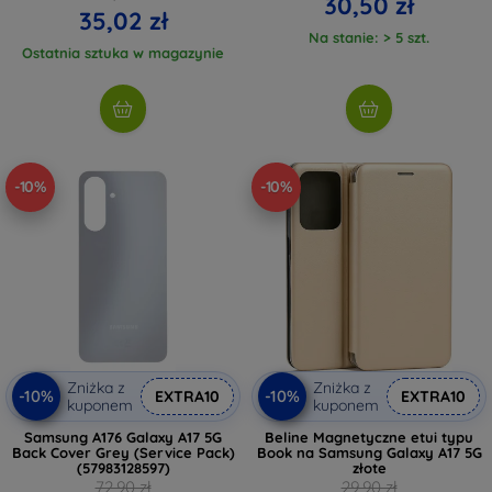
30,50 zł
35,02 zł
Na stanie: > 5 szt.
Ostatnia sztuka w magazynie
-10%
-10%
Zniżka z
Zniżka z
-10%
-10%
EXTRA10
EXTRA10
kuponem
kuponem
Samsung A176 Galaxy A17 5G
Beline Magnetyczne etui typu
Back Cover Grey (Service Pack)
Book na Samsung Galaxy A17 5G
(57983128597)
złote
72,90 zł
29,90 zł