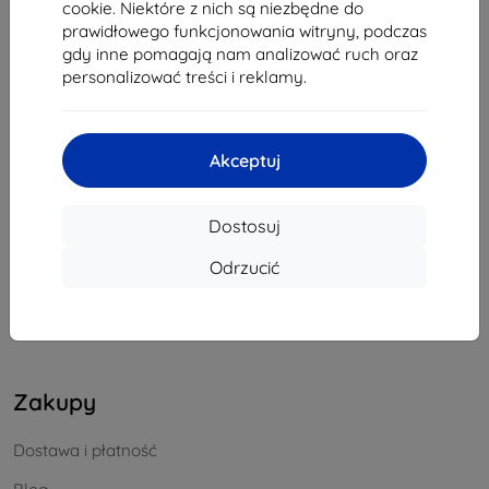
cookie. Niektóre z nich są niezbędne do
REGON:
46701494
prawidłowego funkcjonowania witryny, podczas
NIP VAT:
SK2023549671
gdy inne pomagają nam analizować ruch oraz
personalizować treści i reklamy.
Kontakt
Akceptuj
info@top4mobile.eu
Napisz do nas
Dostosuj
Od poniedziałku do piątku:
Odrzucić
Online
8:00 - 16:00
Sobota i niedziela:
Offline
Zakupy
Dostawa i płatność