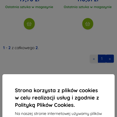
Ostatnia sztuka w magazynie
Ostatnia sztuka w magazynie
1
-
2
z całkowego
2
.
«
1
»
Strona korzysta z plików cookies
w celu realizacji usług i zgodnie z
Shield-Sk s.r.o.
Polityką Plików Cookies.
Ulica Rudolfa Mocka 3750/2A
841 04 Bratislava
Na naszej stronie internetowej używamy plików