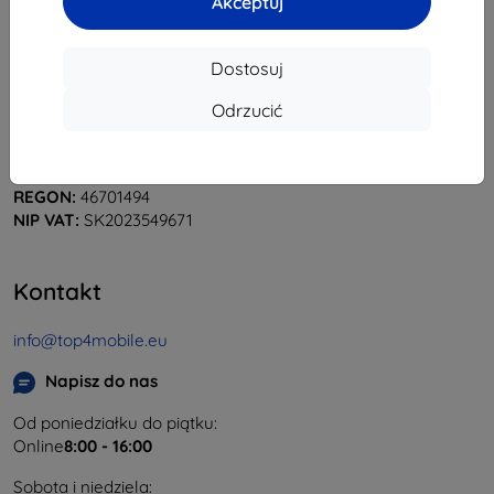
Akceptuj
Dostosuj
Shield-Sk s.r.o.
Odrzucić
Ulica Rudolfa Mocka 3750/2A
841 04 Bratislava
REGON:
46701494
NIP VAT:
SK2023549671
Kontakt
info@top4mobile.eu
Napisz do nas
Od poniedziałku do piątku:
Online
8:00 - 16:00
Sobota i niedziela: