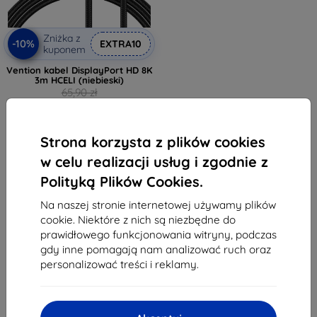
Zniżka z
-10%
EXTRA10
kuponem
Vention kabel DisplayPort HD 8K
3m HCELI (niebieski)
65,90 zł
35,92 zł
Ostatnia sztuka w magazynie
Strona korzysta z plików cookies
w celu realizacji usług i zgodnie z
Polityką Plików Cookies.
Na naszej stronie internetowej używamy plików
cookie. Niektóre z nich są niezbędne do
prawidłowego funkcjonowania witryny, podczas
1
-
5
z całkowego
5
.
gdy inne pomagają nam analizować ruch oraz
personalizować treści i reklamy.
«
1
»