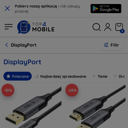
×
Pobierz naszą aplikację
i rób zakupy
prościej
0
DisplayPort
Filtr
DisplayPort
Polecane
Najbardziej sprzedawane
Tanie
Drog
-10%
-28%