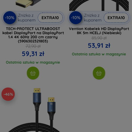
Zniżka z
Zniżka z
-10%
-10%
EXTRA10
EXTRA10
kuponem
kuponem
TECH-PROTECT ULTRABOOST
Vention Kabelek HD DisplayPort
kabel DisplayPort na DisplayPort
8K 5m HCELJ (Niebieski)
1.4 4K 60Hz 200 cm czarny
85,90 zł
(5906302321803)
53,91 zł
72,90 zł
59,31 zł
Ostatnia sztuka w magazynie
Ostatnia sztuka w magazynie
-46%