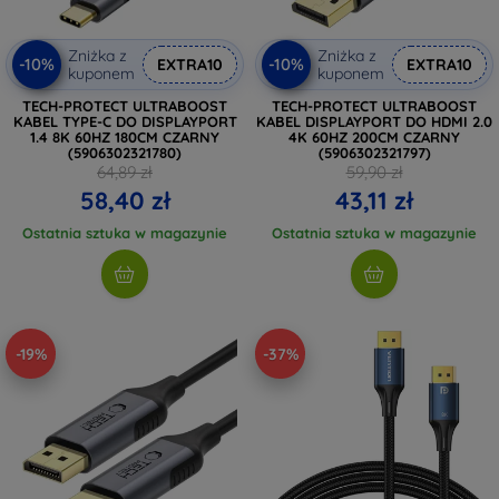
Zniżka z
Zniżka z
-10%
-10%
EXTRA10
EXTRA10
kuponem
kuponem
TECH-PROTECT ULTRABOOST
TECH-PROTECT ULTRABOOST
KABEL TYPE-C DO DISPLAYPORT
KABEL DISPLAYPORT DO HDMI 2.0
1.4 8K 60HZ 180CM CZARNY
4K 60HZ 200CM CZARNY
(5906302321780)
(5906302321797)
64,89 zł
59,90 zł
58,40 zł
43,11 zł
Ostatnia sztuka w magazynie
Ostatnia sztuka w magazynie
-19%
-37%