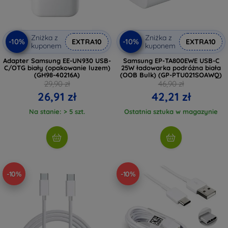
Zniżka z
Zniżka z
-10%
-10%
EXTRA10
EXTRA10
kuponem
kuponem
Adapter Samsung EE-UN930 USB-
Samsung EP-TA800EWE USB-C
C/OTG biały (opakowanie luzem)
25W ładowarka podróżna biała
(GH98-40216A)
(OOB Bulk) (GP-PTU021SOAWQ)
29,90 zł
46,90 zł
26,91 zł
42,21 zł
Na stanie: > 5 szt.
Ostatnia sztuka w magazynie
-10%
-10%