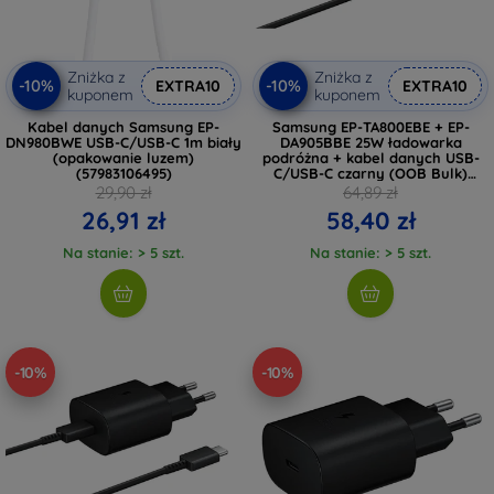
Zniżka z
Zniżka z
-10%
-10%
EXTRA10
EXTRA10
kuponem
kuponem
Kabel danych Samsung EP-
Samsung EP-TA800EBE + EP-
DN980BWE USB-C/USB-C 1m biały
DA905BBE 25W ładowarka
(opakowanie luzem)
podróżna + kabel danych USB-
(57983106495)
C/USB-C czarny (OOB Bulk)
(2453355)
29,90 zł
64,89 zł
26,91 zł
58,40 zł
Na stanie: > 5 szt.
Na stanie: > 5 szt.
-10%
-10%