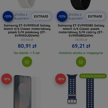
Zniżka z
Zniżka z
-10%
-10%
EXTRA10
EXTRA10
kuponem
kuponem
Samsung ET-SVR93SUE Galaxy
Samsung ET-SVR93SBE Galaxy
Watch 6/6 Classic materiałowy
Watch 6/6 Classic pasek
pasek S/M piaskowy (ET-
materiałowy S/M czarny (ET-
SVR93SUEGWW)
SVR93SBEGWW)
89,90 zł
76,90 zł
80,91 zł
69,21 zł
Na stanie: > 5 szt.
Ostatnia sztuka w magazynie
Darmowa dostawa
-10%
-10%