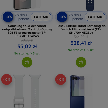
Zniżka z
Zniżka z
-10%
-10%
EXTRA10
EXTRA10
kuponem
kuponem
Samsung folia ochronna
Pasek Marine Band Samsung do
antyodblaskowa 2 szt. do Galaxy
Watch Ultra niebieski (ET-
S25 FE przezroczysta (EF-
SNL70MNEGEU)
US731CTEGWW)
364,90 zł
38,90 zł
328,41 zł
35,02 zł
Na stanie: > 5 szt.
Na stanie: > 5 szt.
-10%
-10%