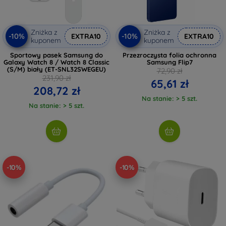
Zniżka z
Zniżka z
-10%
-10%
EXTRA10
EXTRA10
kuponem
kuponem
Sportowy pasek Samsung do
Przezroczysta folia ochronna
Galaxy Watch 8 / Watch 8 Classic
Samsung Flip7
(S/M) biały (ET-SNL32SWEGEU)
72,90 zł
231,90 zł
65,61 zł
208,72 zł
Na stanie: > 5 szt.
Na stanie: > 5 szt.
-10%
-10%