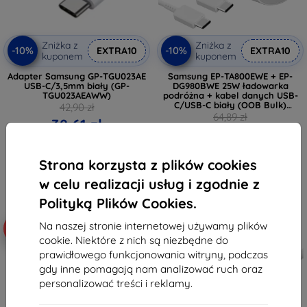
Zniżka z
Zniżka z
-10%
-10%
EXTRA10
EXTRA10
kuponem
kuponem
Adapter Samsung GP-TGU023AE
Samsung EP-TA800EWE + EP-
USB-C/3,5mm biały (GP-
DG980BWE 25W ładowarka
TGU023AEAWW)
podróżna + kabel danych USB-
C/USB-C biały (OOB Bulk)
42,90 zł
(57983119297)
64,89 zł
38,61 zł
58,40 zł
Na stanie: > 5 szt.
Na stanie: 3 szt.
Strona korzysta z plików cookies
w celu realizacji usług i zgodnie z
Polityką Plików Cookies.
Na naszej stronie internetowej używamy plików
-10%
-10%
cookie. Niektóre z nich są niezbędne do
prawidłowego funkcjonowania witryny, podczas
gdy inne pomagają nam analizować ruch oraz
personalizować treści i reklamy.