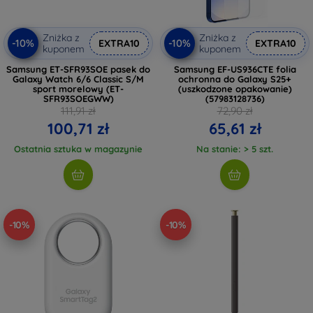
Zniżka z
Zniżka z
-10%
-10%
EXTRA10
EXTRA10
kuponem
kuponem
Samsung ET-SFR93SOE pasek do
Samsung EF-US936CTE folia
Galaxy Watch 6/6 Classic S/M
ochronna do Galaxy S25+
sport morelowy (ET-
(uszkodzone opakowanie)
SFR93SOEGWW)
(57983128736)
111,91 zł
72,90 zł
100,71 zł
65,61 zł
Ostatnia sztuka w magazynie
Na stanie: > 5 szt.
-10%
-10%