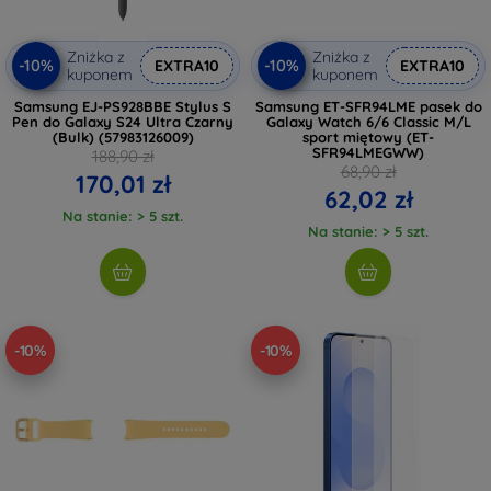
Zniżka z
Zniżka z
-10%
-10%
EXTRA10
EXTRA10
kuponem
kuponem
Samsung EJ-PS928BBE Stylus S
Samsung ET-SFR94LME pasek do
Pen do Galaxy S24 Ultra Czarny
Galaxy Watch 6/6 Classic M/L
(Bulk) (57983126009)
sport miętowy (ET-
SFR94LMEGWW)
188,90 zł
68,90 zł
170,01 zł
62,02 zł
Na stanie: > 5 szt.
Na stanie: > 5 szt.
-10%
-10%