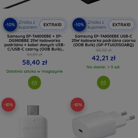
Zniżka z
Zniżka z
-10%
-10%
EXTRA10
EXTRA10
kuponem
kuponem
Samsung EP-TA800EBE + EP-
Samsung EP-TA800EBE USB-C
DG980BBE 25W ładowarka
25W ładowarka podróżna czarna
podróżna + kabel danych USB-
(OOB Bulk) (GP-PTU021SOABQ)
C/USB-C czarny (OOB Bulk)
46,90 zł
(2453214)
64,89 zł
42,21 zł
58,40 zł
Na stanie: > 5 szt.
Ostatnia sztuka w magazynie
-10%
-10%