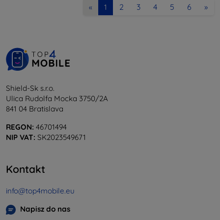
2
3
4
5
6
»
«
1
Shield-Sk s.r.o.
Ulica Rudolfa Mocka 3750/2A
841 04 Bratislava
REGON:
46701494
NIP VAT:
SK2023549671
Kontakt
info@top4mobile.eu
Napisz do nas