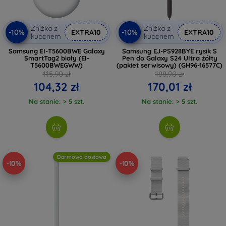
Zniżka z
Zniżka z
-10%
-10%
EXTRA10
EXTRA10
kuponem
kuponem
Samsung EI-T5600BWE Galaxy
Samsung EJ-PS928BYE rysik S
SmartTag2 biały (EI-
Pen do Galaxy S24 Ultra żółty
T5600BWEGWW)
(pakiet serwisowy) (GH96-16577C)
115,90 zł
188,90 zł
104,32 zł
170,01 zł
Na stanie: > 5 szt.
Na stanie: > 5 szt.
Darmowa dostawa
-10%
-10%