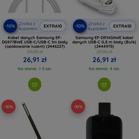
Zniżka z
Zniżka z
-10%
-10%
EXTRA10
EXTRA10
kuponem
kuponem
Kabel danych Samsung EP-
Samsung EP-DR140AWE kabel
DG977BWE USB-C/USB-C 1m biały
danych USB-C 0,8 m biały (Bulk)
(opakowanie luzem) (2446227)
(2444975)
29,90 zł
29,90 zł
26,91 zł
26,91 zł
Na stanie: > 5 szt.
Na stanie: 4 szt.
-10%
-10%