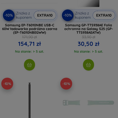
Zniżka z
Zniżka z
-10%
-10%
EXTRA10
EXTRA10
kuponem
kuponem
Samsung EP-T6010NBE USB-C
Samsung GP-TTS938AE Folia
60W ładowarka podróżna czarna
ochronna na Galaxy S25 (GP-
(EP-T6010NBEGWW)
TTS938AEATW)
171,90 zł
33,90 zł
154,71 zł
30,50 zł
Na stanie: > 5 szt.
Na stanie: > 5 szt.
-10%
-10%