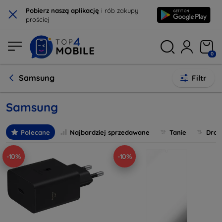
×
Pobierz naszą aplikację
i rób zakupy
prościej
0
Samsung
Filtr
Samsung
Polecane
Najbardziej sprzedawane
Tanie
Drog
-10%
-10%