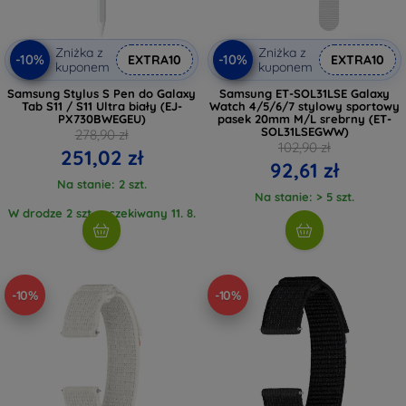
Zniżka z
Zniżka z
-10%
-10%
EXTRA10
EXTRA10
kuponem
kuponem
Samsung Stylus S Pen do Galaxy
Samsung ET-SOL31LSE Galaxy
Tab S11 / S11 Ultra biały (EJ-
Watch 4/5/6/7 stylowy sportowy
PX730BWEGEU)
pasek 20mm M/L srebrny (ET-
SOL31LSEGWW)
278,90 zł
102,90 zł
251,02 zł
92,61 zł
Na stanie: 2 szt.
Na stanie: > 5 szt.
W drodze 2 szt., oczekiwany 11. 8.
2026
-10%
-10%