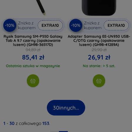
Zniżka z
Zniżka z
-10%
-10%
EXTRA10
EXTRA10
kuponem
kuponem
Rysik Samsung SM-P550 Galaxy
Adapter Samsung EE-UN930 USB-
Tab A 9.7 czarny (opakowanie
C/OTG czarny (opakowanie
luzem) (GH98-36517D)
luzem) (GH98-41289A)
94,89 zł
29,90 zł
85,41 zł
26,91 zł
Ostatnia sztuka w magazynie
Na stanie: > 5 szt.
30
innych...
1
-
30
z całkowego
153
.