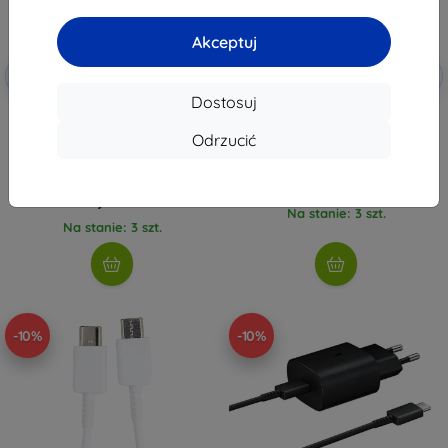
Akceptuj
Zniżka z
Zniżka z
-10%
-10%
EXTRA10
EXTRA10
kuponem
kuponem
Dostosuj
Kabel danych Samsung EP-
Samsung EP-DG970BWE kabel
DX310JBE USB-C/USB-C 3A 1,8m
danych USB-C 1,5 m biały (OOB
Odrzucić
czarny (opakowanie luzem) (EP-
Bulk) (GP-TOU021RFAWW)
DX310JBE)
29,90 zł
38,90 zł
26,91 zł
35,02 zł
Na stanie: 3 szt.
Na stanie: 3 szt.
-10%
-10%