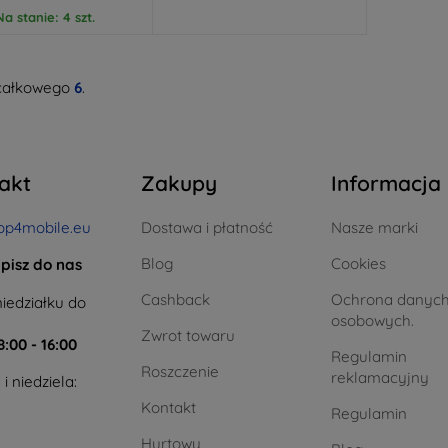
Na stanie: 4 szt.
całkowego
6
.
akt
Zakupy
Informacja
op4mobile.eu
Dostawa i płatność
Nasze marki
Blog
Cookies
pisz do nas
Cashback
Ochrona danyc
iedziałku do
osobowych.
Zwrot towaru
8:00 - 16:00
Regulamin
Roszczenie
reklamacyjny
i niedziela:
Kontakt
Regulamin
Hurtowy