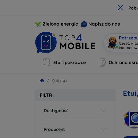
×
Pobi
Zielona energia
Napisz do nas
Potrzeb
Cześć, wit
interneto
Etui i pokrowce
Ochrona ekr
Katalóg
Etui
FILTR
Dostępność
Producent