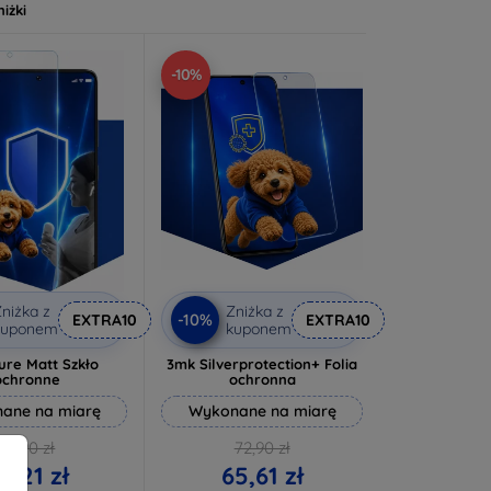
niżki
-10%
niżka z
Zniżka z
-10%
EXTRA10
EXTRA10
kuponem
kuponem
ure Matt Szkło
3mk Silverprotection+ Folia
ochronne
ochronna
ane na miarę
Wykonane na miarę
46,90 zł
72,90 zł
2,21 zł
65,61 zł