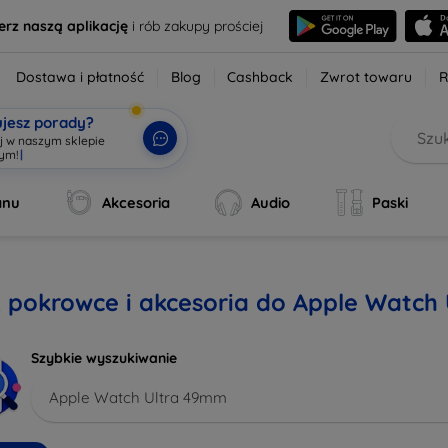
erz naszą aplikację
i rób zakupy prościej
Dostawa i płatność
Blog
Cashback
Zwrot towaru
R
ujesz porady?
aj w naszym sklepie
wym!
|
anu
Akcesoria
Audio
Paski
, pokrowce i akcesoria do Apple Watch
Szybkie wyszukiwanie
Apple Watch Ultra 49mm