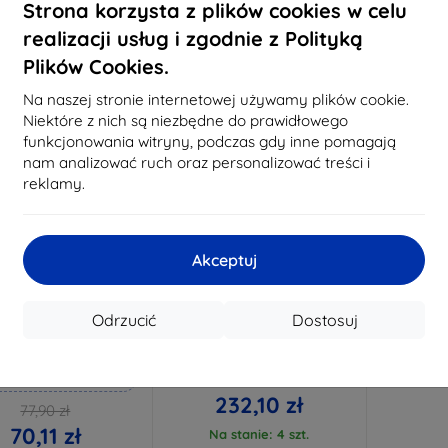
Na stanie: 3 szt.
Strona korzysta z plików cookies w celu
Na stanie: > 5 szt.
Na st
realizacji usług i zgodnie z Polityką
Nowość
Plików Cookies.
-10%
Na naszej stronie internetowej używamy plików cookie.
Niektóre z nich są niezbędne do prawidłowego
funkcjonowania witryny, podczas gdy inne pomagają
nam analizować ruch oraz personalizować treści i
reklamy.
Akceptuj
Zniżka z
Zniżka z
%
-10%
EXTRA10
EXTRA10
kuponem
kuponem
Odrzucić
Dostosuj
mk Hammer szkło
Nomad Tempo Band,
ochronne
drewno dryfujące - AW
49mm / Ultra
konane na miarę
257,89 zł
232,10 zł
77,90 zł
70,11 zł
Na stanie: 4 szt.