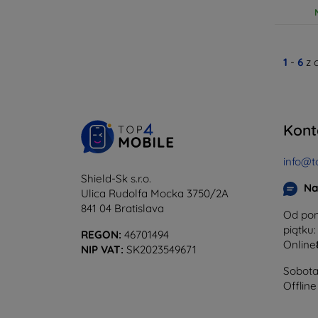
1
-
6
z 
Kont
info@t
Shield-Sk s.r.o.
Na
Ulica Rudolfa Mocka 3750/2A
841 04 Bratislava
Od pon
piątku:
REGON:
46701494
Online
NIP VAT:
SK2023549671
Sobota 
Offline