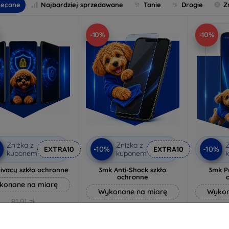
lecane
Najbardziej sprzedawane
Tanie
Drogie
Z
-10%
-10%
Zniżka z
Zniżka z
Z
%
-10%
-10%
EXTRA10
EXTRA10
kuponem
kuponem
ivacy szkło ochronne
3mk Anti-Shock szkło
3mk P
ochronne
konane na miarę
Wykonane na miarę
Wykon
81,91 zł
64,89 zł
73,71 zł
58,40 zł
4