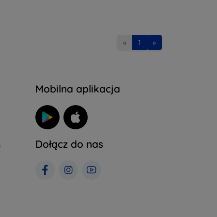
«
1
»
Mobilna aplikacja
Dołącz do nas
h