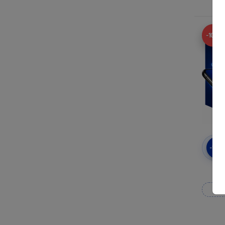
-10%
-10
3
Wy