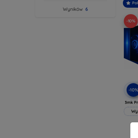
Po
Wyników
6
-10%
-10
3mk Pr
Wy