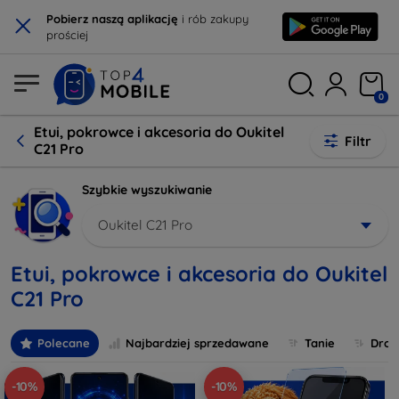
×
Pobierz naszą aplikację
i rób zakupy
prościej
0
Etui, pokrowce i akcesoria do Oukitel
Filtr
C21 Pro
Szybkie wyszukiwanie
Oukitel C21 Pro
Etui, pokrowce i akcesoria do Oukitel
C21 Pro
Polecane
Najbardziej sprzedawane
Tanie
Drog
-10%
-10%