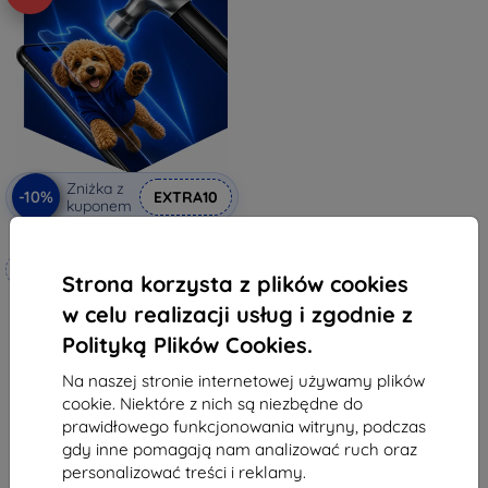
Zniżka z
-10%
EXTRA10
kuponem
3mk Hammer szkło ochronne
Wykonane na miarę
Strona korzysta z plików cookies
76,90 zł
w celu realizacji usług i zgodnie z
69,21 zł
Polityką Plików Cookies.
Na stanie: 4 szt.
Na naszej stronie internetowej używamy plików
cookie. Niektóre z nich są niezbędne do
prawidłowego funkcjonowania witryny, podczas
gdy inne pomagają nam analizować ruch oraz
personalizować treści i reklamy.