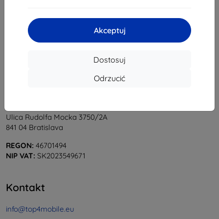
1
-
5
z całkowego
5
.
«
1
»
Akceptuj
Dostosuj
Odrzucić
Shield-Sk s.r.o.
Ulica Rudolfa Mocka 3750/2A
841 04 Bratislava
REGON:
46701494
NIP VAT:
SK2023549671
Kontakt
info@top4mobile.eu