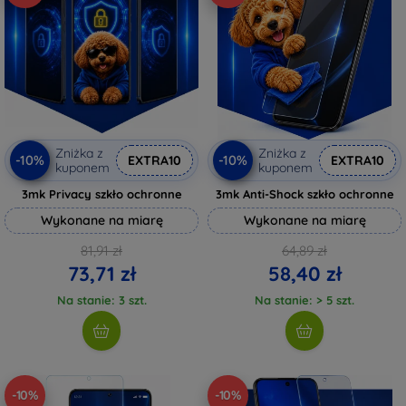
Zniżka z
Zniżka z
-10%
-10%
EXTRA10
EXTRA10
kuponem
kuponem
3mk Privacy szkło ochronne
3mk Anti-Shock szkło ochronne
Wykonane na miarę
Wykonane na miarę
81,91 zł
64,89 zł
73,71 zł
58,40 zł
Na stanie: 3 szt.
Na stanie: > 5 szt.
-10%
-10%