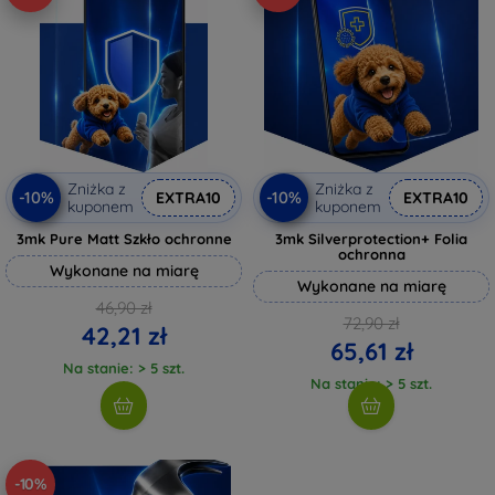
Zniżka z
Zniżka z
-10%
-10%
EXTRA10
EXTRA10
kuponem
kuponem
3mk Pure Matt Szkło ochronne
3mk Silverprotection+ Folia
ochronna
Wykonane na miarę
Wykonane na miarę
46,90 zł
72,90 zł
42,21 zł
65,61 zł
Na stanie: > 5 szt.
Na stanie: > 5 szt.
-10%