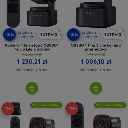
Zniżka z
Zniżka z
-10%
-10%
EXTRA10
EXTRA10
kuponem
kuponem
Kamera internetowa OBSBOT
OBSBOT Tiny 3 Lite kamera
Tiny 3 Lite z pilotem
internetowa
1 366,90 zł
1 117,90 zł
1 230,21 zł
1 006,10 zł
Na stanie: > 5 szt.
Na stanie: > 5 szt.
Darmowa dostawa
Darmowa dostawa
-10%
-10%