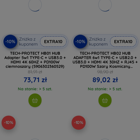
Zniżka z
Zniżka z
-10%
-10%
EXTRA10
EXTRA10
kuponem
kuponem
TECH-PROTECT HB01 HUB
TECH-PROTECT HB02 HUB
Adapter 5w1 TYPE-C + USB3.0 +
ADAPTER 6w1 TYPE-C + USB2.0 +
HDMI 4K 60HZ + PD100W
USB3.0 + HDMI 4K 30HZ + RJ45 +
ciemnoszary (5906302360529)
PD100W Szary Kosmiczny
(5906302360574)
81,91 zł
98,90 zł
73,71 zł
89,02 zł
Na stanie: > 5 szt.
Na stanie: > 5 szt.
-10%
-10%