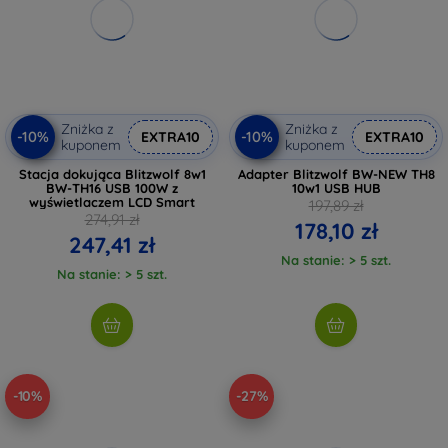
Zniżka z
Zniżka z
-10%
-10%
EXTRA10
EXTRA10
kuponem
kuponem
Stacja dokująca Blitzwolf 8w1
Adapter Blitzwolf BW-NEW TH8
BW-TH16 USB 100W z
10w1 USB HUB
wyświetlaczem LCD Smart
197,89 zł
274,91 zł
178,10 zł
247,41 zł
Na stanie: > 5 szt.
Na stanie: > 5 szt.
-10%
-27%