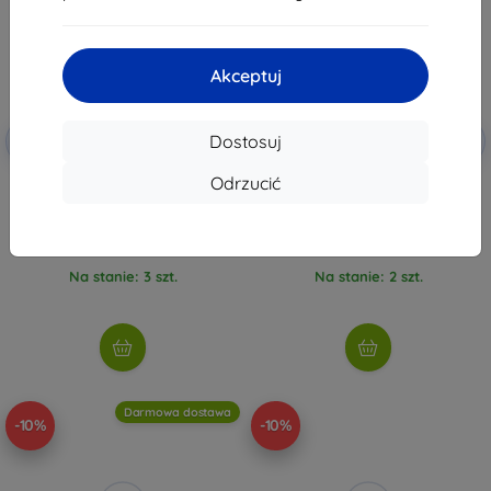
Akceptuj
Zniżka z
Zniżka z
Dostosuj
-10%
-10%
EXTRA10
EXTRA10
kuponem
kuponem
Odrzucić
Xiaomi Gamingowa mysz Lite
Havit MS1036 RGB przewodowa
czarna (57983125746)
mysz gamingowa czarna
128,90 zł
55,90 zł
116,01 zł
40,41 zł
Na stanie: 3 szt.
Na stanie: 2 szt.
Darmowa dostawa
-10%
-10%