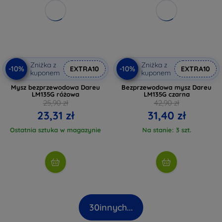
Zniżka z
Zniżka z
-10%
-10%
EXTRA10
EXTRA10
kuponem
kuponem
Mysz bezprzewodowa Dareu
Bezprzewodowa mysz Dareu
LM135G różowa
LM135G czarna
25,90 zł
42,90 zł
23,31 zł
31,40 zł
Ostatnia sztuka w magazynie
Na stanie: 3 szt.
30
innych...