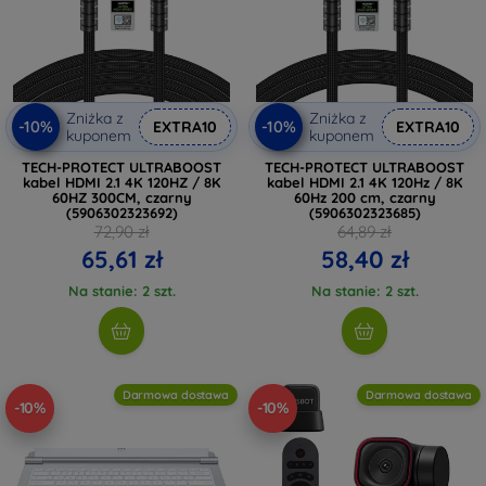
Zniżka z
Zniżka z
-10%
-10%
EXTRA10
EXTRA10
kuponem
kuponem
TECH-PROTECT ULTRABOOST
TECH-PROTECT ULTRABOOST
kabel HDMI 2.1 4K 120HZ / 8K
kabel HDMI 2.1 4K 120Hz / 8K
60HZ 300CM, czarny
60Hz 200 cm, czarny
(5906302323692)
(5906302323685)
72,90 zł
64,89 zł
65,61 zł
58,40 zł
Na stanie: 2 szt.
Na stanie: 2 szt.
Darmowa dostawa
Darmowa dostawa
-10%
-10%