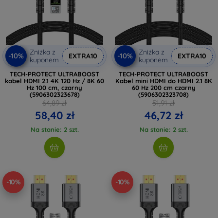
Zniżka z
Zniżka z
-10%
-10%
EXTRA10
EXTRA10
kuponem
kuponem
TECH-PROTECT ULTRABOOST
TECH-PROTECT ULTRABOOST
kabel HDMI 2.1 4K 120 Hz / 8K 60
Kabel mini HDMI do HDMI 2.1 8K
Hz 100 cm, czarny
60 Hz 200 cm czarny
(5906302323678)
(5906302323708)
64,89 zł
51,91 zł
58,40 zł
46,72 zł
Na stanie: 2 szt.
Na stanie: 2 szt.
-10%
-10%