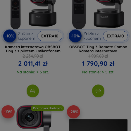
Zniżka z
Zniżka z
-10%
-10%
EXTRA10
EXTRA10
kuponem
kuponem
Kamera internetowa OBSBOT
OBSBOT Tiny 3 Remote Combo
Tiny 3 z pilotem i mikrofonem
kamera internetowa
2 234,90 zł
1 989,89 zł
2 011,41 zł
1 790,90 zł
Na stanie: > 5 szt.
Na stanie: > 5 szt.
Darmowa dostawa
-10%
-28%