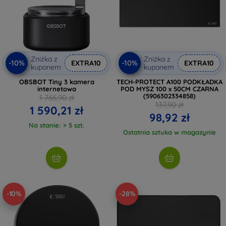
Zniżka z
Zniżka z
-10%
-10%
EXTRA10
EXTRA10
kuponem
kuponem
OBSBOT Tiny 3 kamera
TECH-PROTECT A100 PODKŁADKA
internetowa
POD MYSZ 100 x 50CM CZARNA
(5906302334858)
1 766,90 zł
137,90 zł
1 590,21 zł
98,92 zł
Na stanie: > 5 szt.
Ostatnia sztuka w magazynie
-10%
-28%