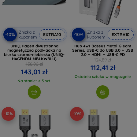
Zniżka z
Zniżka z
-10%
-10%
EXTRA10
EXTRA10
kuponem
kuponem
UNIQ Hagen dwustronna
Hub 4w1 Baseus Metal Gleam
magnetyczna podkładka na
Series, USB-C do USB 3.0 + USB
biurko czarno-niebieska (UNIQ-
2.0 + HDMI + USB-C PD
HAGENDM-MBLKWBLU)
124,89 zł
158,90 zł
112,41 zł
143,01 zł
Ostatnia sztuka w magazynie
Na stanie: > 5 szt.
-10%
-10%