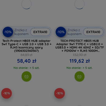
Zniżka z
Zniżka z
-10%
-10%
EXTRA10
EXTRA10
kuponem
kuponem
Tech-Protect HB03 HUB adapter
TECH-PROTECT HB05 HUB
5w1 Type-C + USB 2.0 + USB 3.0 +
Adapter 9w1 TYPE-C + USB2.0 +
RJ45 kosmiczny szary
USB3.0 + HDMI 4K 60HZ + SD/TF
(5906302360567)
+ PD100W + RJ45 1000M
ciemnoszary (5906302360543)
64,89 zł
132,90 zł
58,40 zł
119,62 zł
Na stanie: > 5 szt.
Na stanie: > 5 szt.
-10%
-10%