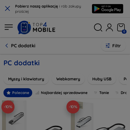
×
Pobierz naszą aplikację
i rób zakupy
prościej
0
PC dodatki
Filtr
PC dodatki
Myszy i klawiatury
Webkamery
Huby USB
Po
Polecane
Najbardziej sprzedawane
Tanie
Drog
-10%
-10%