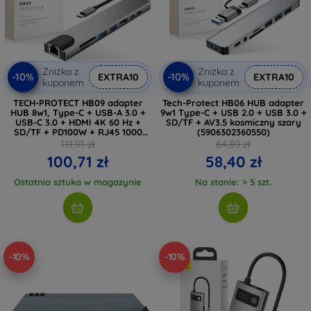
Zniżka z
Zniżka z
-10%
-10%
EXTRA10
EXTRA10
kuponem
kuponem
TECH-PROTECT HB09 adapter
Tech-Protect HB06 HUB adapter
HUB 8w1, Type-C + USB-A 3.0 +
9w1 Type-C + USB 2.0 + USB 3.0 +
USB-C 3.0 + HDMI 4K 60 Hz +
SD/TF + AV3.5 kosmiczny szary
SD/TF + PD100W + RJ45 1000
(5906302360550)
Mb/s, szary kosmiczny
111,91 zł
64,89 zł
(5906302340033)
100,71 zł
58,40 zł
Ostatnia sztuka w magazynie
Na stanie: > 5 szt.
-10%
-10%