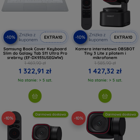
Zniżka z
Zniżka z
-10%
-10%
EXTRA10
EXTRA10
kuponem
kuponem
Samsung Book Cover Keyboard
Kamera internetowa OBSBOT
Slim do Galaxy Tab S11 Ultra Pro
Tiny 3 Lite z pilotem i
srebrny (EF-DX935USEGWW)
mikrofonem
1 469,90 zł
1 585,90 zł
1 322,91 zł
1 427,32 zł
Na stanie: > 5 szt.
Na stanie: > 5 szt.
Darmowa dostawa
Darmowa dostawa
-10%
-10%