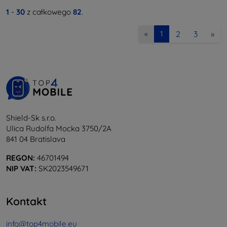
1
-
30
z całkowego
82
.
2
3
»
«
1
Shield-Sk s.r.o.
Ulica Rudolfa Mocka 3750/2A
841 04 Bratislava
REGON:
46701494
NIP VAT:
SK2023549671
Kontakt
info@top4mobile.eu