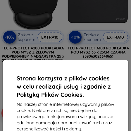
Zniżka z
Zniżka z
-10%
-10%
EXTRA10
EXTRA10
kuponem
kuponem
TECH-PROTECT A200 PODKŁADKA
TECH-PROTECT A100 PODKŁADKA
POD MYSZ Z ŻELOWYM
POD MYSZ 35 x 25CM CZARNA
PODPIERANIEM NADGARSTKA 25 x
(5906302334865)
22,5 CM CZARNY (5906302334872)
59,90 zł
76,90 zł
43,11 zł
69,21 zł
Strona korzysta z plików cookies
Ostatnia sztuka w magazynie
Na stanie: > 5 szt.
w celu realizacji usług i zgodnie z
Polityką Plików Cookies.
Na naszej stronie internetowej używamy plików
cookie. Niektóre z nich są niezbędne do
-10%
-28%
prawidłowego funkcjonowania witryny, podczas
gdy inne pomagają nam analizować ruch oraz
personalizować treści i reklamy.