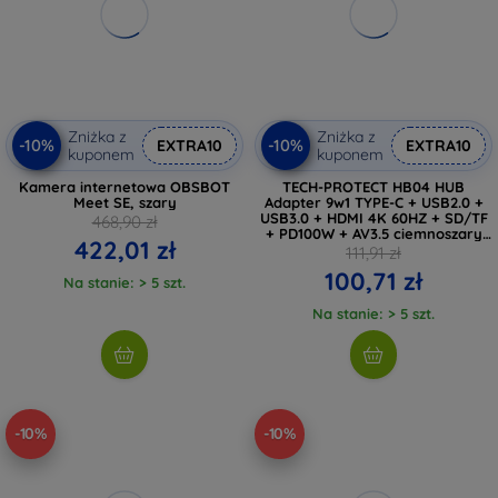
Zniżka z
Zniżka z
-10%
-10%
EXTRA10
EXTRA10
kuponem
kuponem
Kamera internetowa OBSBOT
TECH-PROTECT HB04 HUB
Meet SE, szary
Adapter 9w1 TYPE-C + USB2.0 +
USB3.0 + HDMI 4K 60HZ + SD/TF
468,90 zł
+ PD100W + AV3.5 ciemnoszary
422,01 zł
(5906302360536)
111,91 zł
100,71 zł
Na stanie: > 5 szt.
Na stanie: > 5 szt.
-10%
-10%