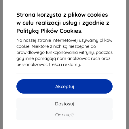
1
-
4
z całkowego
4
.
Strona korzysta z plików cookies
w celu realizacji usług i zgodnie z
«
1
»
Polityką Plików Cookies.
Na naszej stronie internetowej używamy plików
cookie. Niektóre z nich są niezbędne do
prawidłowego funkcjonowania witryny, podczas
gdy inne pomagają nam analizować ruch oraz
personalizować treści i reklamy.
Shield-Sk s.r.o.
Ulica Rudolfa Mocka 3750/2A
841 04 Bratislava
Akceptuj
REGON:
46701494
NIP VAT:
SK2023549671
Dostosuj
Odrzucić
Kontakt