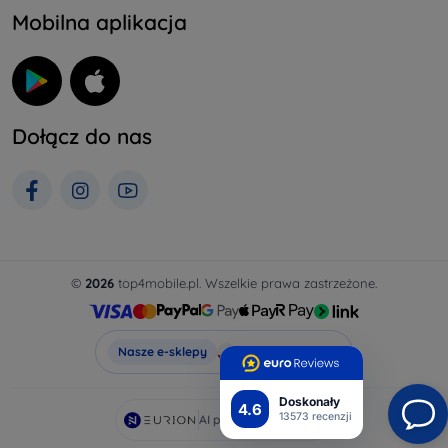
Mobilna aplikacja
Dołącz do nas
©
2026
top4mobile.pl. Wszelkie prawa zastrzeżone.
Top4Mobile.pl
Nasze e-sklepy
Doskonały
4.6
13573 recenzji
AI powered by
Eurion