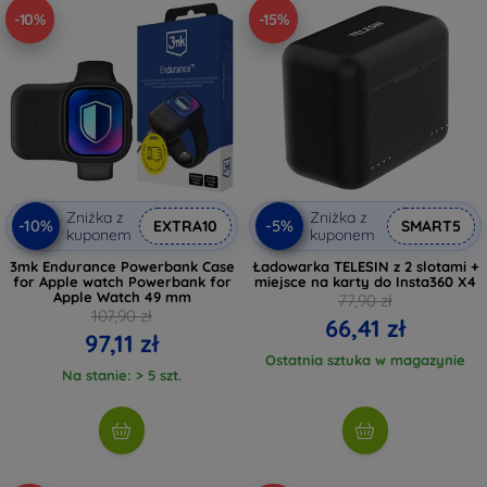
-10%
-15%
życia i ciesz się komfortem bez ograniczeń!
Zniżka z
Zniżka z
-10%
-5%
EXTRA10
SMART5
kuponem
kuponem
3mk Endurance Powerbank Case
Ładowarka TELESIN z 2 slotami +
for Apple watch Powerbank for
miejsce na karty do Insta360 X4
Apple Watch 49 mm
77,90 zł
107,90 zł
66,41 zł
97,11 zł
Ostatnia sztuka w magazynie
Na stanie: > 5 szt.