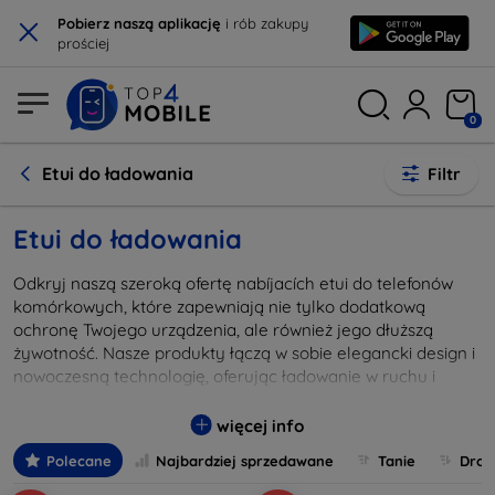
×
Pobierz naszą aplikację
i rób zakupy
prościej
0
Etui do ładowania
Filtr
Etui do ładowania
Odkryj naszą szeroką ofertę nabíjacích etui do telefonów
komórkowych, które zapewniają nie tylko dodatkową
ochronę Twojego urządzenia, ale również jego dłuższą
żywotność. Nasze produkty łączą w sobie elegancki design i
nowoczesną technologię, oferując ładowanie w ruchu i
eliminując potrzebę noszenia przy sobie dodatkowych kabli
czy powerbanków. Dzięki inteligentnym funkcjom, jak
więcej info
zarządzanie energią i ochrona przed przegrzaniem, możesz
Polecane
Najbardziej sprzedawane
Tanie
Drog
być pewien, że Twoje urządzenie jest w dobrych rękach.
Wybierz idealne rozwiązanie dostosowane do Twojego stylu