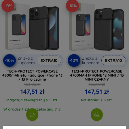
-10%
-10%
Zniżka z
Zniżka z
-10%
-10%
EXTRA10
EXTRA10
kuponem
kuponem
TECH-PROTECT POWERCASE
TECH-PROTECT POWERCASE
4800mAh etui ładujące iPhone 13
4700MAH IPHONE 12 MINI / 13
/ 13 Pro czarne
MINI CZARNY
163,90 zł
163,90 zł
147,51 zł
147,51 zł
Magazyn zewnętrzny > 5 szt.
Na stanie: > 5 szt.
W drodze 1 szt., oczekiwany 7. 8.
2026