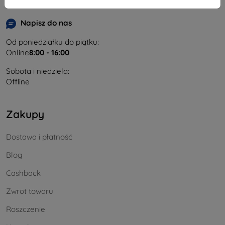
info@top4mobile.eu
Napisz do nas
Od poniedziałku do piątku:
Online
8:00 - 16:00
Sobota i niedziela:
Offline
Zakupy
Dostawa i płatność
Blog
Cashback
Zwrot towaru
Roszczenie